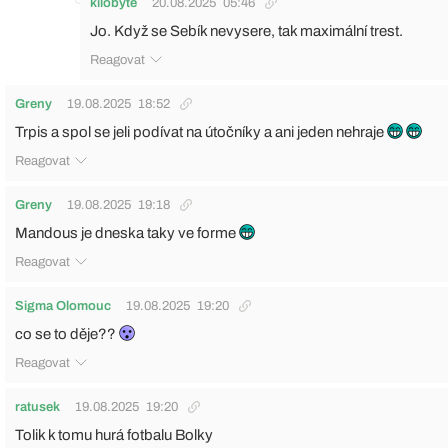
kilobyte
20.08.2025
05:46
Jo. Když se Sebík nevysere, tak maximální trest.
Reagovat
Greny
19.08.2025
18:52
Trpis a spol se jeli podívat na útočníky a ani jeden nehraje
Reagovat
Greny
19.08.2025
19:18
Mandous je dneska taky ve forme
Reagovat
Sigma Olomouc
19.08.2025
19:20
co se to děje??
Reagovat
ratusek
19.08.2025
19:20
Tolik k tomu hurá fotbalu Bolky