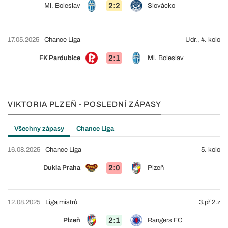
2:2
Ml. Boleslav
Slovácko
17.05.2025
Chance Liga
Udr., 4. kolo
2:1
FK Pardubice
Ml. Boleslav
VIKTORIA PLZEŇ - POSLEDNÍ ZÁPASY
Všechny zápasy
Chance Liga
16.08.2025
Chance Liga
5. kolo
2:0
Dukla Praha
Plzeň
12.08.2025
Liga mistrů
3.př 2.z
2:1
Plzeň
Rangers FC