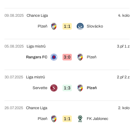
09.08.2025
Chance Liga
4. kolo
1:1
Plzeň
Slovácko
05.08.2025
Liga mistrů
3.př 1.z
3:0
Rangers FC
Plzeň
30.07.2025
Liga mistrů
2.př 2.z
1:3
Servette
Plzeň
26.07.2025
Chance Liga
2. kolo
1:1
Plzeň
FK Jablonec