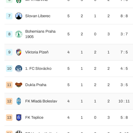
7
Slovan Liberec
5
2
1
2
8 : 8
Bohemians Praha
8
5
2
0
3
3 : 7
1905
9
Viktoria Plzeň
4
1
2
1
7 : 5
10
1. FC Slovácko
5
1
2
2
4 : 5
11
Dukla Praha
5
1
2
2
3 : 5
12
FK Mladá Boleslav
4
1
1
2
10 : 11
13
FK Teplice
4
1
0
3
5 : 8