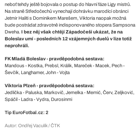
neboť tehdy ještě bojovala o postup do hlavní fáze Ligy mistrů.
Na straně Středočechů vynechají dohrávku marodící obránci
Jetmir Haliti s Dominikem Marešem, Viktoria naopak možná
bude postrádat zdravotně indisponovaného stopera Sampsona
Dweha.
I bez něj však chtějí Západočeši ukázat, že na
Boleslav umí - posledních 12 vzájemných duelů v lize totiž
neprohráli.
FK Mladá Boleslav - pravděpodobná sestava:
Mandous - Kostka, Prebsl, Králik, Mareček - Macek, Pech -
Ševčík, Langhamer, John - Vojta
Viktoria Plzeň - pravděpodobná sestava:
Jedlička - Paluska, Markovič, Jemelka - Memić, Červ, Zeljković,
Spáčil - Ladra - Vydra, Durosinmi
Tip EuroFotbal.cz: 2
Autor: Ondřej Vaculík / ČTK