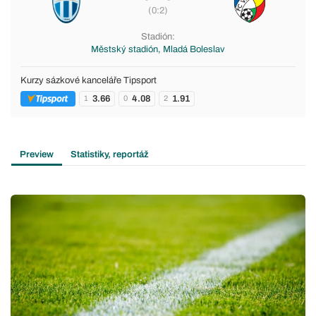
(0:2)
Stadión:
Městský stadión, Mladá Boleslav
Kurzy sázkové kanceláře Tipsport
3.66
4.08
1.91
1
0
2
Preview
Statistiky, reportáž