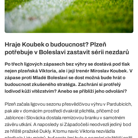
Hraje Koubek o budoucnost? Plzeň
potřebuje v Boleslavi zastavit sérii nezdarů
Po třech ligových zápasech bez výhry se dostává pod tlak
nejen plzeňská Viktoria, ale i její trenér Miroslav Koubek. V
zápase proti Mladé Boleslavi se dost možná bude hrát o
budoucnost zkušeného stratéga. Zachrání si protřelý
lodivod kůži vítězstvím? Anebo se přiblíží jeho odvolání?
Plzeň začala ligovou sezonu přesvědčivou výhru v Pardubicích,
pak ale v domácím prostředí dvakrát plichtila, přičemž od
Jablonce i Slovácka dostala remízovou branku v samotném
závěru utkání. A naposledy si Západočeši neodvezli jediný bod
ze hřiště pražské Dukly. K tomu navíc Viktoria nezvládla
předkola Ligy mistrů, byť cesta jimi byla o poznání složitější nežli