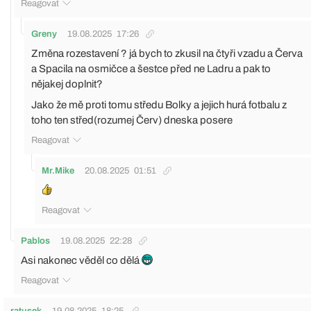
Reagovat
Greny
19.08.2025
17:26
Změna rozestavení ? já bych to zkusil na čtyři vzadu a Červa
a Spacila na osmičce a šestce před ne Ladru a pak to
nějakej doplnit?
Jako že mě proti tomu středu Bolky a jejich hurá fotbalu z
toho ten střed(rozumej Červ) dneska posere
Reagovat
Mr.Mike
20.08.2025
01:51
Reagovat
Pablos
19.08.2025
22:28
Asi nakonec věděl co dělá
Reagovat
ratusek
19.08.2025
18:25