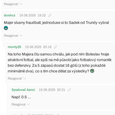
Reagovat
doshcz
19.08.2025
19:22
Majer slusny fraudball, jednoduse si to Sadek od Trundy vybral
Reagovat
monty25
19.08.2025
20:18
Na toho Majera čtu samou chválu, jak pod ním Boleslav hraje
atraktivní fotbal, ale spíš na mě působí jako fotbalový romantik
bez defenzivy. Za 5 zápasů dostat 16 gólů (z toho pokaždé
minimálně dva), co s tím chce dělat za výsledky?
Reagovat
Spalovač šancí
19.08.2025
20:21
Např. 0:5 ...
Reagovat