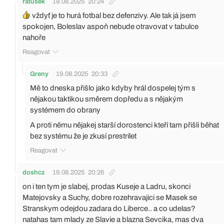
ratusek
19.08.2025
20:24
vždyť je to hurá fotbal bez defenzivy. Ale tak já jsem
spokojen, Boleslav aspoň nebude otravovat v tabulce
nahoře
Reagovat
Greny
19.08.2025
20:33
Mě to dneska přišlo jako kdyby hrál dospelej tým s
nějakou taktikou směrem dopředu a s nějakým
systémem do obrany
A proti němu nějakej starší dorostenci kteří tam přišli běhat
bez systému že je zkusí prestrilet
Reagovat
doshcz
19.08.2025
20:26
on i ten tym je slabej, prodas Kuseje a Ladru, skonci
Matejovsky a Suchy, dobre rozehravajici se Masek se
Stranskym odejdou zadara do Liberce.. a co udelas?
natahas tam mlady ze Slavie a blazna Sevcika, mas dva