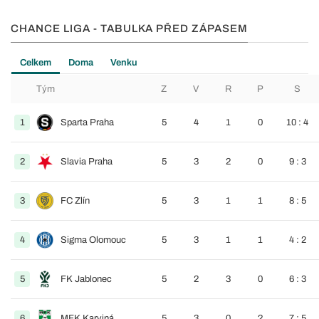
CHANCE LIGA - TABULKA PŘED ZÁPASEM
Celkem
Doma
Venku
Tým
Z
V
R
P
S
1
Sparta Praha
5
4
1
0
10 : 4
2
Slavia Praha
5
3
2
0
9 : 3
3
FC Zlín
5
3
1
1
8 : 5
4
Sigma Olomouc
5
3
1
1
4 : 2
5
FK Jablonec
5
2
3
0
6 : 3
6
MFK Karviná
5
3
0
2
7 : 5