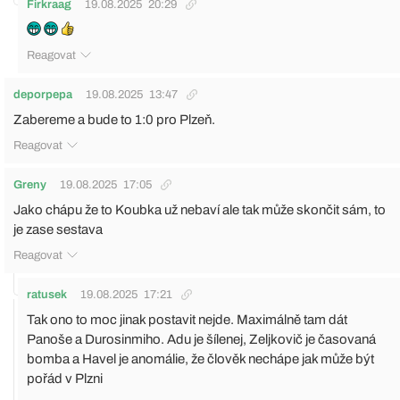
Firkraag
19.08.2025
20:29
Reagovat
deporpepa
19.08.2025
13:47
Zabereme a bude to 1:0 pro Plzeň.
Reagovat
Greny
19.08.2025
17:05
Jako chápu že to Koubka už nebaví ale tak může skončit sám, to
je zase sestava
Reagovat
ratusek
19.08.2025
17:21
Tak ono to moc jinak postavit nejde. Maximálně tam dát
Panoše a Durosinmiho. Adu je šílenej, Zeljkovič je časovaná
bomba a Havel je anomálie, že člověk nechápe jak může být
pořád v Plzni