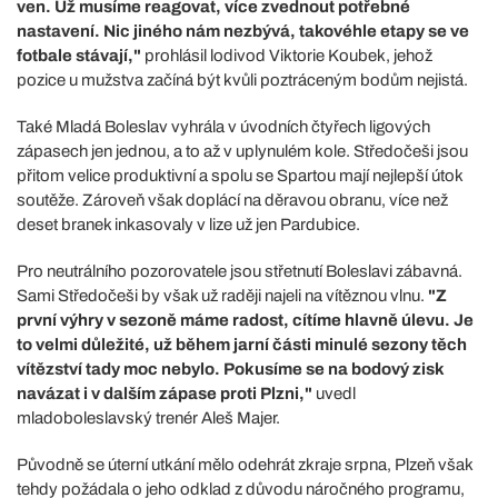
ven. Už musíme reagovat, více zvednout potřebné
nastavení. Nic jiného nám nezbývá, takovéhle etapy se ve
fotbale stávají,"
prohlásil lodivod Viktorie Koubek, jehož
pozice u mužstva začíná být kvůli poztráceným bodům nejistá.
Také Mladá Boleslav vyhrála v úvodních čtyřech ligových
zápasech jen jednou, a to až v uplynulém kole. Středočeši jsou
přitom velice produktivní a spolu se Spartou mají nejlepší útok
soutěže. Zároveň však doplácí na děravou obranu, více než
deset branek inkasovaly v lize už jen Pardubice.
Pro neutrálního pozorovatele jsou střetnutí Boleslavi zábavná.
Sami Středočeši by však už raději najeli na vítěznou vlnu.
"Z
první výhry v sezoně máme radost, cítíme hlavně úlevu. Je
to velmi důležité, už během jarní části minulé sezony těch
vítězství tady moc nebylo. Pokusíme se na bodový zisk
navázat i v dalším zápase proti Plzni,"
uvedl
mladoboleslavský trenér Aleš Majer.
Původně se úterní utkání mělo odehrát zkraje srpna, Plzeň však
tehdy požádala o jeho odklad z důvodu náročného programu,