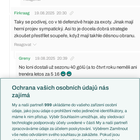
Firkraag
19.08.2025
20:30
Taky se podívej, co v té defenzivě hraje za exoty. Jinak mají
herní projev sympatický. Asi to je docela dobrá strategie
zkoušet přestřílet soupeře, když mají takhle děsnou obranu.
Reagovat
Greny
19.08.2025
20:39
No loni dostali už sezonu 40 gólů (a to čtvrt roku neměli ani
trenéra letos za 5 16
A co se v obraně změnilo, ok systém nesystem ? Odešel
Ochrana vašich osobních údajů nás
Suchý přišel Prebsl..
zajímá
Možná můžeme ještě napsat že odešel Sakala.
My a naši partneři
999
ukládáme do vašeho zařízení osobní
Reagovat
údaje, jako jsou údaje o prohlížení nebo jedinečné identifikátory, a
máme k nim přístup. Výběr Souhlasím umožňuje, aby sledovací
Firkraag
19.08.2025
20:42
technologie podporovaly účely uvedené v části My a naši partneři
zpracováváme údaje za účelem poskytování. Výběrem Zamítnout
Tak Králik a Kostka jsou dle mě téměř druholigoví hráči,
vše nebo odvoláním svého souhlasu je zakážete. Pokud jsou
Král taky nic extra a u Marečka s Prebslem to nejsou