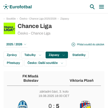
Soutěže
Česko - Chance Liga 2025/2026
Zápasy
Chance Liga
Česko - Chance Liga
2025 / 2026
Přidat soutěž do záložek
Zprávy
Tabulky
Zápasy
Statistiky
Přestupy
Česko: Další soutěže
FK Mladá
Boleslav
Viktoria Plzeň
základní část
, 3. kolo
19.08.2025 18:00 CET
0 :
5