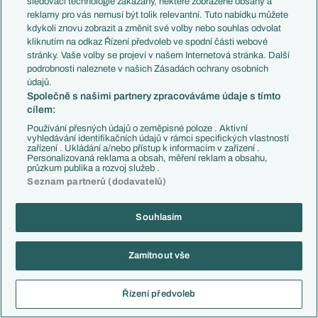
sledovací technologie zakázány, některé zobrazené obsahy a
jejich primární posty (Mareček zejména, Prebsl asi v
reklamy pro vás nemusí být tolik relevantní. Tuto nabídku můžete
poho). A kdo tam hrál loni, to moc nevím, Suchý jim
kdykoli znovu zobrazit a změnit své volby nebo souhlas odvolat
určitě chybí.
kliknutím na odkaz Řízení předvoleb ve spodní části webové
stránky. Vaše volby se projeví v našem Internetová stránka. Další
Reagovat
podrobnosti naleznete v našich Zásadách ochrany osobních
údajů.
Greny
19.08.2025
20:46
Společně s našimi partnery zpracováváme údaje s tímto
cílem:
No loni tam v té obraně byli stejní lidí jen tam nebyl
Používání přesných údajů o zeměpisné poloze . Aktivní
Prebsl ale Suchý...
vyhledávání identifikačních údajů v rámci specifických vlastností
zařízení . Ukládání a/nebo přístup k informacím v zařízení .
Plus někteří co jsou v kádru ale třeba tolik nehraji
Personalizovaná reklama a obsah, měření reklam a obsahu,
průzkum publika a rozvoj služeb .
Reagovat
Seznam partnerů (dodavatelů)
poz3n
19.08.2025
20:34
Souhlasím
Hovno Majere, hovno hraješ
Reagovat
Zamítnout vše
Baronne
19.08.2025
20:22
OT: Sorry za spam, ještě Českou linku zkusím
, NHL fantasy
Řízení předvoleb
liga, poslední flek, no cash, kdo by měl zájem, dejte vědět.