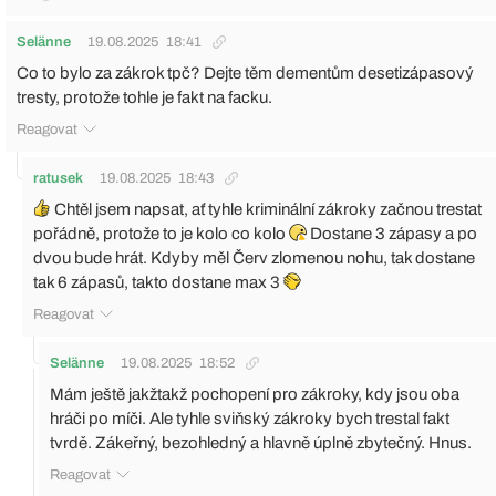
Selänne
19.08.2025
18:41
Co to bylo za zákrok tpč? Dejte těm dementům desetizápasový
tresty, protože tohle je fakt na facku.
Reagovat
ratusek
19.08.2025
18:43
Chtěl jsem napsat, ať tyhle kriminální zákroky začnou trestat
pořádně, protože to je kolo co kolo
Dostane 3 zápasy a po
dvou bude hrát. Kdyby měl Červ zlomenou nohu, tak dostane
tak 6 zápasů, takto dostane max 3
Reagovat
Selänne
19.08.2025
18:52
Mám ještě jakžtakž pochopení pro zákroky, kdy jsou oba
hráči po míči. Ale tyhle sviňský zákroky bych trestal fakt
tvrdě. Zákeřný, bezohledný a hlavně úplně zbytečný. Hnus.
Reagovat