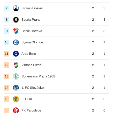
7
Slovan Liberec
2
3
8
Sparta Praha
2
3
9
Baník Ostrava
2
3
10
Sigma Olomouc
2
1
11
Artis Brno
2
1
12
Viktoria Plzeň
2
1
13
Bohemians Praha 1905
2
1
14
1. FC Slovácko
2
1
15
FC Zlín
2
0
FK Pardubice
2
0