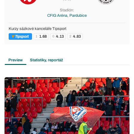
Stadión:
CFIG Aréna, Pardubice
Kurzy sázkové kanceláře Tipsport
1.68
4.13
4.83
1
0
2
Preview
Statistiky, reportáž