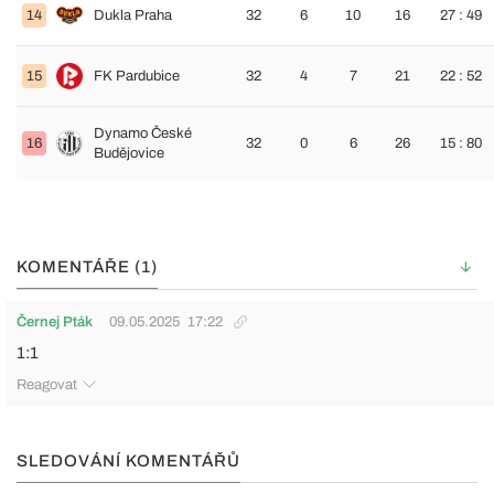
14
Dukla Praha
32
6
10
16
27 : 49
15
FK Pardubice
32
4
7
21
22 : 52
Dynamo České
16
32
0
6
26
15 : 80
Budějovice
KOMENTÁŘE (1)
Černej Pták
09.05.2025
17:22
1:1
Reagovat
SLEDOVÁNÍ KOMENTÁŘŮ