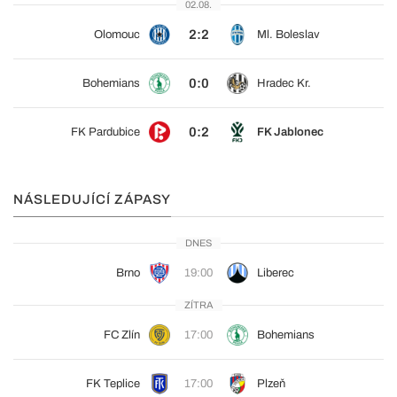
02.08.
2:2
Olomouc
Ml. Boleslav
0:0
Bohemians
Hradec Kr.
0:2
FK Pardubice
FK Jablonec
NÁSLEDUJÍCÍ ZÁPASY
DNES
Brno
19:00
Liberec
ZÍTRA
FC Zlín
17:00
Bohemians
FK Teplice
17:00
Plzeň