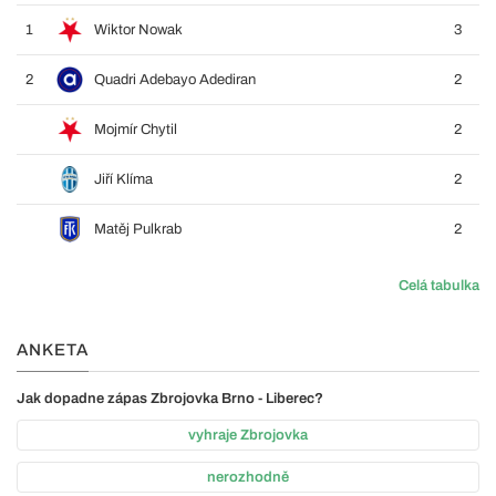
1
Wiktor Nowak
3
2
Quadri Adebayo Adediran
2
Mojmír Chytil
2
Jiří Klíma
2
Matěj Pulkrab
2
Celá tabulka
ANKETA
Jak dopadne zápas Zbrojovka Brno - Liberec?
vyhraje Zbrojovka
nerozhodně