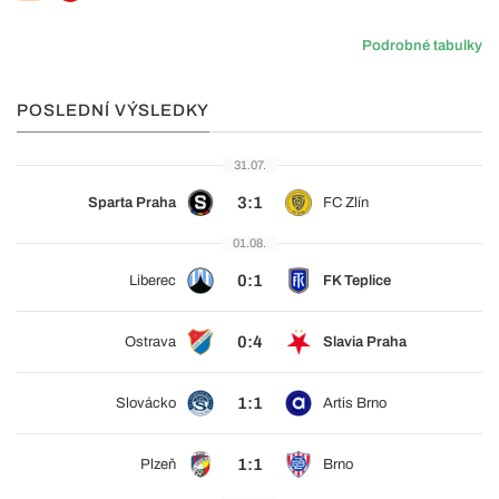
Podrobné tabulky
POSLEDNÍ VÝSLEDKY
31.07.
3:1
Sparta Praha
FC Zlín
01.08.
0:1
Liberec
FK Teplice
0:4
Ostrava
Slavia Praha
1:1
Slovácko
Artis Brno
1:1
Plzeň
Brno