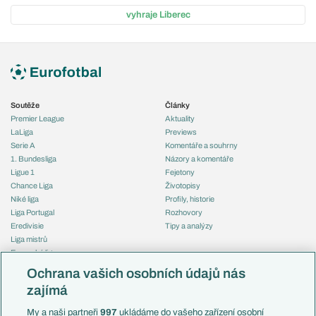
vyhraje Liberec
Soutěže
Články
Premier League
Aktuality
LaLiga
Previews
Serie A
Komentáře a souhrny
1. Bundesliga
Názory a komentáře
Ligue 1
Fejetony
Chance Liga
Životopisy
Niké liga
Profily, historie
Liga Portugal
Rozhovory
Eredivisie
Tipy a analýzy
Liga mistrů
Evropská liga
Reprezentace
Konferenční liga
Česko
Ochrana vašich osobních údajů nás
Mistrovství světa
Slovensko
zajímá
Liga národů
Anglie
Francie
My a naši partneři
997
ukládáme do vašeho zařízení osobní