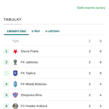
Další expres zprávy
TABULKY
základní část
o titul
o udržení
Tým
Z
B
1
Slavia Praha
2
6
2
FK Jablonec
2
6
FK Teplice
2
6
4
FK Mladá Boleslav
2
4
5
Zbrojovka Brno
2
4
6
FC Hradec Králové
2
4