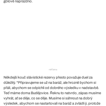
gólově naprázdno.
Někdejší kouč slávistické rezervy přesto považuje duel za
důležitý. "Připravujeme se už na baráž, ale hrozně bychom si
přáli, abychom se odpíchli od dobrého výsledku v nadstavbě.
Teď máme doma Budějovice. Řeknu to natvrdo, zápas musíme
vyhrát, ať se děje, co se děje. Musíme si sáhnout na dobrý
výsledek, abychom se nastartovali na baráž a zvládli ji, protože