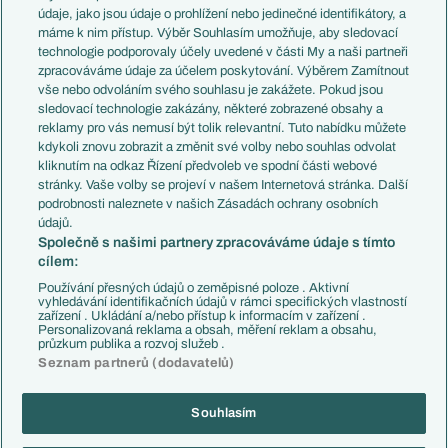
Témata
Itálie
údaje, jako jsou údaje o prohlížení nebo jedinečné identifikátory, a
Představení týmů MS
Německo
máme k nim přístup. Výběr Souhlasím umožňuje, aby sledovací
EuroSkauting
Španělsko
technologie podporovaly účely uvedené v části My a naši partneři
PL v kostce
Argentina
zpracováváme údaje za účelem poskytování. Výběrem Zamítnout
Evropské koeficienty
Brazílie
vše nebo odvoláním svého souhlasu je zakážete. Pokud jsou
Přestupy
sledovací technologie zakázány, některé zobrazené obsahy a
Přestupové spekulace
reklamy pro vás nemusí být tolik relevantní. Tuto nabídku můžete
Přestupy
Zranění
kdykoli znovu zobrazit a změnit své volby nebo souhlas odvolat
Zápasy
kliknutím na odkaz Řízení předvoleb ve spodní části webové
Livescore
stránky. Vaše volby se projeví v našem Internetová stránka. Další
Kluby
Tipovací soutěž
podrobnosti naleznete v našich Zásadách ochrany osobních
Arsenal FC
Fotbal TV
údajů.
Chelsea FC
Společně s našimi partnery zpracováváme údaje s tímto
Manchester United
cílem:
AC Milán
Juventus FC
Používání přesných údajů o zeměpisné poloze . Aktivní
Bayern Mnichov
vyhledávání identifikačních údajů v rámci specifických vlastností
zařízení . Ukládání a/nebo přístup k informacím v zařízení .
FC Barcelona
Personalizovaná reklama a obsah, měření reklam a obsahu,
Real Madrid
průzkum publika a rozvoj služeb .
Seznam partnerů (dodavatelů)
Souhlasím
Copyright © 2001-2026 EuroFotbal.cz. Využíváme zpravodajství ČTK.