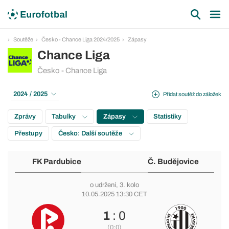
Soutěže
Česko - Chance Liga 2024/2025
Zápasy
Chance Liga
Česko - Chance Liga
2024 / 2025
Přidat soutěž do záložek
Zprávy
Tabulky
Zápasy
Statistiky
Přestupy
Česko: Další soutěže
FK Pardubice
Č. Budějovice
o udržení
, 3. kolo
10.05.2025 13:30 CET
1
: 0
(0:0)