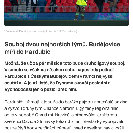
Vlajkonoš Pardubic na hrací ploše (© FK Pardubice)
Souboj dvou nejhorších týmů, Budějovice
míří do Pardubic
Možná, že už za pár měsíců toto bude druholigový souboj.
V sobotu se však na nějakou dobu naposledy potkají
Pardubice s Českými Budějovicemi v rámci nejvyšší
soutěže. A je už jisté, že Dynamo skončí poslední a
Východočeši jen o pozici před ním.
Pardubičtí už mají jistotu, že do baráže půjdou z patnácté pozice
a vyzvou druhý tým Chance Národní Ligy, tedy regionálního
soka v podobě Chrudimi. Na vině je především jarní forma,
svěřenci Davida Střihavky totiž od zimní přestávky vybojovali
pouze čtyři body ze třinácti zápasů, hned desetkrát navíc vyšli