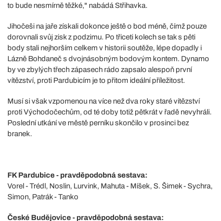
to bude nesmírně těžké," nabádá Střihavka.
Jihočeši na jaře získali dokonce ještě o bod méně, čímž pouze
dorovnali svůj zisk z podzimu. Po třiceti kolech se tak s pěti
body stali nejhorším celkem v historii soutěže, lépe dopadly i
Lázně Bohdaneč s dvojnásobným bodovým kontem. Dynamo
by ve zbylých třech zápasech rádo zapsalo alespoň první
vítězství, proti Pardubicím je to přitom ideální příležitost.
Musí si však vzpomenou na více než dva roky staré vítězství
proti Východočechům, od té doby totiž pětkrát v řadě nevyhráli.
Poslední utkání ve městě perníku skončilo v prosinci bez
branek.
FK Pardubice - pravděpodobná sestava:
Vorel - Trédl, Noslin, Lurvink, Mahuta - Míšek, S. Šimek - Sychra,
Simon, Patrák - Tanko
České Budějovice - pravděpodobná sestava: