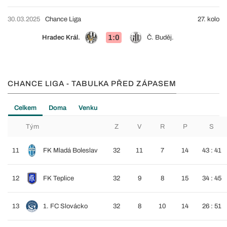
30.03.2025
Chance Liga
27. kolo
1:0
Hradec Král.
Č. Buděj.
CHANCE LIGA - TABULKA PŘED ZÁPASEM
Celkem
Doma
Venku
Tým
Z
V
R
P
S
11
FK Mladá Boleslav
32
11
7
14
43 : 41
12
FK Teplice
32
9
8
15
34 : 45
13
1. FC Slovácko
32
8
10
14
26 : 51