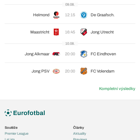
09.08.
Helmond
12:15
De Graafsch.
Maastricht
16:45
Jong Utrecht
10.08.
Jong Alkmaar
20:00
FC Eindhoven
Jong PSV
20:00
FC Volendam
Kompletní výsledky
Soutěže
Články
Premier League
Aktuality
LaLiga
Previews