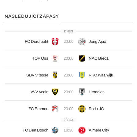
NÁSLEDUJÍCÍ ZÁPASY
DNES
FC Dordrecht
20:00
Jong Ajax
TOP Oss
20:00
NAC Breda
SBV Vitesse
20:00
RKC Waalwijk
VVV Venlo
20:00
Heracles
FC Emmen
20:00
Roda JC
ZÍTRA
FC Den Bosch
16:30
Almere City