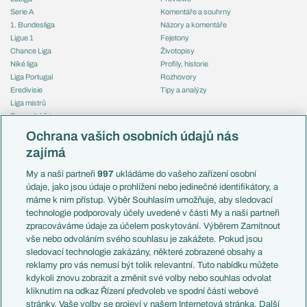
Serie A
Komentáře a souhrny
1. Bundesliga
Názory a komentáře
Ligue 1
Fejetony
Chance Liga
Životopisy
Niké liga
Profily, historie
Liga Portugal
Rozhovory
Eredivisie
Tipy a analýzy
Liga mistrů
Evropská liga
Reprezentace
Konferenční liga
Česko
Ochrana vašich osobních údajů nás
Mistrovství světa
Slovensko
zajímá
Liga národů
Anglie
Francie
My a naši partneři
997
ukládáme do vašeho zařízení osobní
Témata
Itálie
údaje, jako jsou údaje o prohlížení nebo jedinečné identifikátory, a
Představení týmů MS
Německo
máme k nim přístup. Výběr Souhlasím umožňuje, aby sledovací
EuroSkauting
Španělsko
technologie podporovaly účely uvedené v části My a naši partneři
PL v kostce
Argentina
zpracováváme údaje za účelem poskytování. Výběrem Zamítnout
Evropské koeficienty
Brazílie
vše nebo odvoláním svého souhlasu je zakážete. Pokud jsou
Přestupy
sledovací technologie zakázány, některé zobrazené obsahy a
Přestupové spekulace
reklamy pro vás nemusí být tolik relevantní. Tuto nabídku můžete
Přestupy
Zranění
kdykoli znovu zobrazit a změnit své volby nebo souhlas odvolat
Zápasy
kliknutím na odkaz Řízení předvoleb ve spodní části webové
Livescore
stránky. Vaše volby se projeví v našem Internetová stránka. Další
Kluby