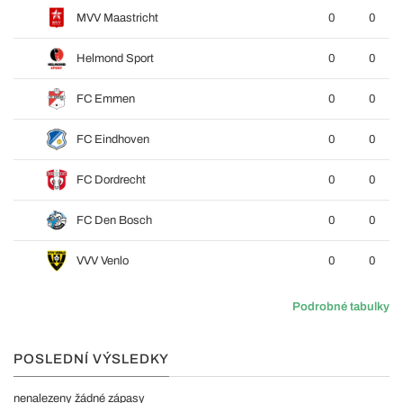
MVV Maastricht
0
0
Helmond Sport
0
0
FC Emmen
0
0
FC Eindhoven
0
0
FC Dordrecht
0
0
FC Den Bosch
0
0
VVV Venlo
0
0
Podrobné tabulky
POSLEDNÍ VÝSLEDKY
nenalezeny žádné zápasy