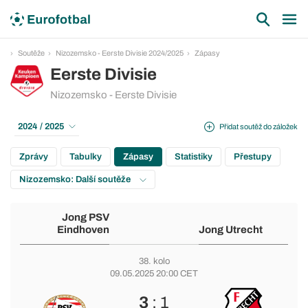
Soutěže
Nizozemsko - Eerste Divisie 2024/2025
Zápasy
Eerste Divisie
Nizozemsko - Eerste Divisie
2024 / 2025
Přidat soutěž do záložek
Zprávy
Tabulky
Zápasy
Statistiky
Přestupy
Nizozemsko: Další soutěže
Jong PSV
Eindhoven
Jong Utrecht
38. kolo
09.05.2025 20:00 CET
3
: 1