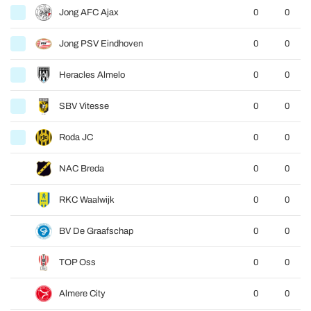
Jong AFC Ajax
0
0
Jong PSV Eindhoven
0
0
Heracles Almelo
0
0
SBV Vitesse
0
0
Roda JC
0
0
NAC Breda
0
0
RKC Waalwijk
0
0
BV De Graafschap
0
0
TOP Oss
0
0
Almere City
0
0