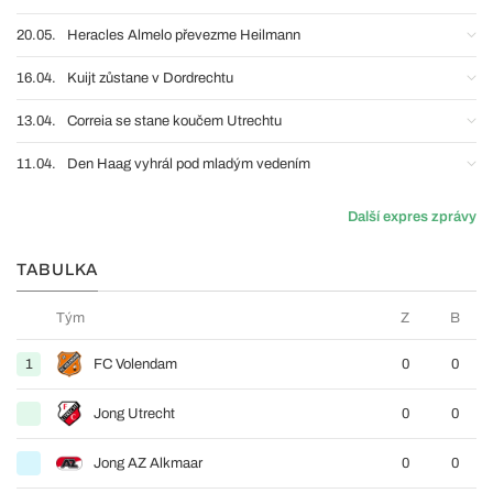
20.05.
Heracles Almelo převezme Heilmann
16.04.
Kuijt zůstane v Dordrechtu
13.04.
Correia se stane koučem Utrechtu
11.04.
Den Haag vyhrál pod mladým vedením
Další expres zprávy
TABULKA
Tým
Z
B
1
FC Volendam
0
0
Jong Utrecht
0
0
Jong AZ Alkmaar
0
0