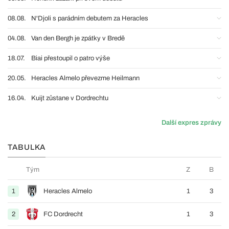
08.08.
N'Djoli s parádním debutem za Heracles
04.08.
Van den Bergh je zpátky v Bredě
18.07.
Biai přestoupil o patro výše
20.05.
Heracles Almelo převezme Heilmann
16.04.
Kuijt zůstane v Dordrechtu
Další expres zprávy
TABULKA
Tým
Z
B
1
Heracles Almelo
1
3
2
FC Dordrecht
1
3