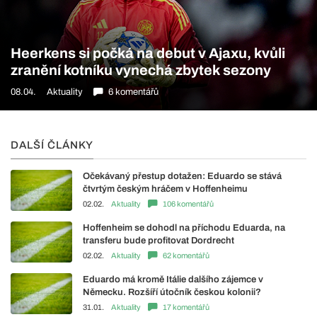
Heerkens si počká na debut v Ajaxu, kvůli
zranění kotníku vynechá zbytek sezony
08.04.
Aktuality
6 komentářů
DALŠÍ ČLÁNKY
Očekávaný přestup dotažen: Eduardo se stává
čtvrtým českým hráčem v Hoffenheimu
02.02.
Aktuality
106 komentářů
Hoffenheim se dohodl na příchodu Eduarda, na
transferu bude profitovat Dordrecht
02.02.
Aktuality
62 komentářů
Eduardo má kromě Itálie dalšího zájemce v
Německu. Rozšíří útočník českou kolonii?
31.01.
Aktuality
17 komentářů