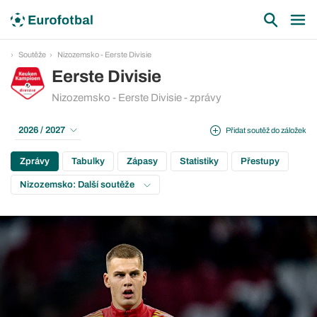
Soutěže
Nizozemsko - Eerste Divisie
Eerste Divisie
Nizozemsko - Eerste Divisie - zprávy
2026 / 2027
Přidat soutěž do záložek
Zprávy
Tabulky
Zápasy
Statistiky
Přestupy
Nizozemsko: Další soutěže