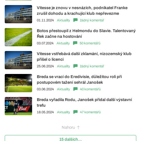
Vitesse je znovu v nesnázích, podnikatel Franke
zrušil dohodu a krachující klub nepřevezme
01.11.2024
Aktuality
žádný komentář
Botos přestoupil z Helmondu do Slavie. Talentovaný
Řek začne na hostování
03.07.2024
Aktuality
50 komentářů
Vitesse vstřebává další zklamání, nizozemský klub
přišel o licenci
25.06.2024
Aktuality
žádný komentář
Breda se vrací do Eredivisie, důležitou roli při
postupovém tažení sehrál Janošek
03.06.2024
Aktuality
40 komentářů
Breda vyřadila Rodu, Janošek přidal další výstavní
trefu
18.05.2024
Aktuality
47 komentářů
Nahoru
15 dalších...