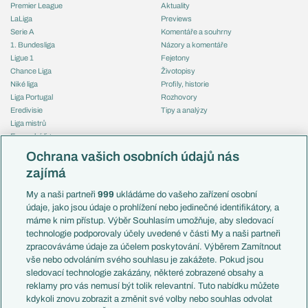
Premier League
Aktuality
LaLiga
Previews
Serie A
Komentáře a souhrny
1. Bundesliga
Názory a komentáře
Ligue 1
Fejetony
Chance Liga
Životopisy
Niké liga
Profily, historie
Liga Portugal
Rozhovory
Eredivisie
Tipy a analýzy
Liga mistrů
Evropská liga
Reprezentace
Konferenční liga
Česko
Ochrana vašich osobních údajů nás
Mistrovství světa
Slovensko
zajímá
Liga národů
Anglie
Francie
My a naši partneři
999
ukládáme do vašeho zařízení osobní
Témata
Itálie
údaje, jako jsou údaje o prohlížení nebo jedinečné identifikátory, a
Představení týmů MS
Německo
máme k nim přístup. Výběr Souhlasím umožňuje, aby sledovací
EuroSkauting
Španělsko
technologie podporovaly účely uvedené v části My a naši partneři
PL v kostce
Argentina
zpracováváme údaje za účelem poskytování. Výběrem Zamítnout
Evropské koeficienty
Brazílie
vše nebo odvoláním svého souhlasu je zakážete. Pokud jsou
Přestupy
sledovací technologie zakázány, některé zobrazené obsahy a
Přestupové spekulace
reklamy pro vás nemusí být tolik relevantní. Tuto nabídku můžete
Přestupy
Zranění
kdykoli znovu zobrazit a změnit své volby nebo souhlas odvolat
Zápasy