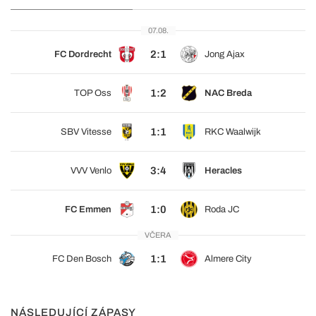
07.08.
2:1
FC Dordrecht
Jong Ajax
1:2
TOP Oss
NAC Breda
1:1
SBV Vitesse
RKC Waalwijk
3:4
VVV Venlo
Heracles
1:0
FC Emmen
Roda JC
VČERA
1:1
FC Den Bosch
Almere City
NÁSLEDUJÍCÍ ZÁPASY