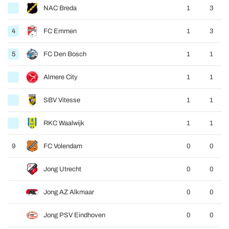
NAC Breda
1
3
4
FC Emmen
1
3
5
FC Den Bosch
1
1
Almere City
1
1
SBV Vitesse
1
1
RKC Waalwijk
1
1
9
FC Volendam
0
0
Jong Utrecht
0
0
Jong AZ Alkmaar
0
0
Jong PSV Eindhoven
0
0