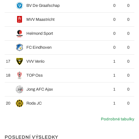
BV De Graafschap
0
0
MVV Maastricht
0
0
Helmond Sport
0
0
FC Eindhoven
0
0
17
VVV Venlo
1
0
18
TOP Oss
1
0
Jong AFC Ajax
1
0
20
Roda JC
1
0
Podrobné tabulky
POSLEDNÍ VÝSLEDKY