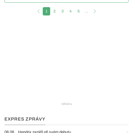
1
2
3
4
5
…
EXPRES ZPRÁVY
08.08.
Hendrix zazářil při svém debutu