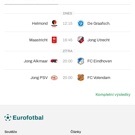
DNES
Helmond
12:15
De Graafsch.
Maastricht
16:45
Jong Utrecht
ZÍTRA
Jong Alkmaar
20:00
FC Eindhoven
Jong PSV
20:00
FC Volendam
Kompletní výsledky
Soutěže
Články