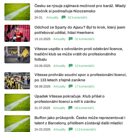
Česku se rýsuje zajímavá možnost pro baráž. Mladý
útočník si podmaňuje Nizozemsko
24.01.
Aktuality
52 komentářů
Odchod ze Sparty do Ajaxu? Byl to krok, který jsem
potřeboval udělat, hlásí Heerkens
15.10.2025
Aktuality
31 komentářů
Vitesse uspělo s odvoláním proti odebrání licence,
tradiční klub se může vrátit do profesionálního
fotbalu
03.09.2025
Aktuality
10 komentářů
Vitesse prohrálo soudní spor o profesionální licenci,
po 133 letech zřejmě zanikne
08.08.2025
Aktuality
17 komentářů
Úpadek Vitesse pokračuje. Klub přišel o
profesionální licenci a míří k zániku
31.07.2025
Aktuality
46 komentářů
Buffon jako průkopník. Česko může reprezentovat i
talent z Barcelony, příslibem zůstávají další mladíci
24.03.2025
Aktuality
113 komentářů