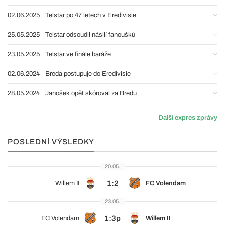
02.06.2025
Telstar po 47 letech v Eredivisie
25.05.2025
Telstar odsoudil násilí fanoušků
23.05.2025
Telstar ve finále baráže
02.06.2024
Breda postupuje do Eredivisie
28.05.2024
Janošek opět skóroval za Bredu
Další expres zprávy
POSLEDNÍ VÝSLEDKY
20.05.
1:2
Willem II
FC Volendam
23.05.
1:3p
FC Volendam
Willem II