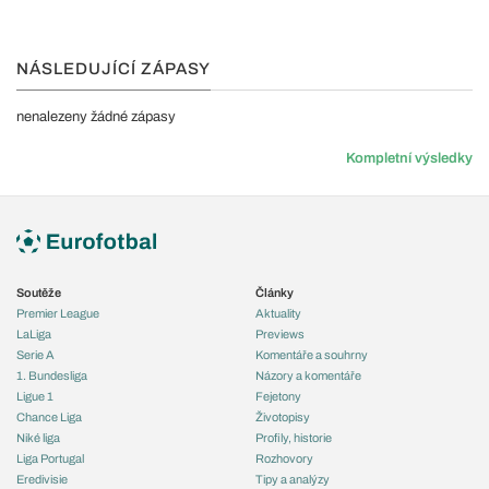
NÁSLEDUJÍCÍ ZÁPASY
nenalezeny žádné zápasy
Kompletní výsledky
Soutěže
Články
Premier League
Aktuality
LaLiga
Previews
Serie A
Komentáře a souhrny
1. Bundesliga
Názory a komentáře
Ligue 1
Fejetony
Chance Liga
Životopisy
Niké liga
Profily, historie
Liga Portugal
Rozhovory
Eredivisie
Tipy a analýzy