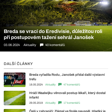
Breda se vrací do Eredivisie, důležitou roli
při postupovém tažení sehrál Janošek
03.06.2024
Aktuality
40 komentářů
DALŠÍ ČLÁNKY
Breda vyřadila Rodu, Janošek přidal další výstavní
trefu
18.05.2024
Aktuality
47 komentářů
Hráči Waalwijku věnovali postup lékaři, který dostal
infarkt
29.05.2019
Aktuality
17 komentářů
Češi v zahraničí: Zlámal ve finále neuspěl, Hladký je