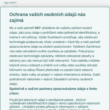
Liga mistrů
Evropská liga
Reprezentace
Konferenční liga
Česko
Ochrana vašich osobních údajů nás
Mistrovství světa
Slovensko
zajímá
Liga národů
Anglie
Francie
My a naši partneři
997
ukládáme do vašeho zařízení osobní
Témata
Itálie
údaje, jako jsou údaje o prohlížení nebo jedinečné identifikátory, a
Představení týmů MS
Německo
máme k nim přístup. Výběr Souhlasím umožňuje, aby sledovací
EuroSkauting
Španělsko
technologie podporovaly účely uvedené v části My a naši partneři
PL v kostce
Argentina
zpracováváme údaje za účelem poskytování. Výběrem Zamítnout
Evropské koeficienty
Brazílie
vše nebo odvoláním svého souhlasu je zakážete. Pokud jsou
Přestupy
sledovací technologie zakázány, některé zobrazené obsahy a
Přestupové spekulace
reklamy pro vás nemusí být tolik relevantní. Tuto nabídku můžete
Přestupy
Zranění
kdykoli znovu zobrazit a změnit své volby nebo souhlas odvolat
Zápasy
kliknutím na odkaz Řízení předvoleb ve spodní části webové
Livescore
stránky. Vaše volby se projeví v našem Internetová stránka. Další
Kluby
Tipovací soutěž
podrobnosti naleznete v našich Zásadách ochrany osobních
Arsenal FC
Fotbal TV
údajů.
Chelsea FC
Společně s našimi partnery zpracováváme údaje s tímto
Manchester United
cílem:
AC Milán
Juventus FC
Používání přesných údajů o zeměpisné poloze . Aktivní
Bayern Mnichov
vyhledávání identifikačních údajů v rámci specifických vlastností
zařízení . Ukládání a/nebo přístup k informacím v zařízení .
FC Barcelona