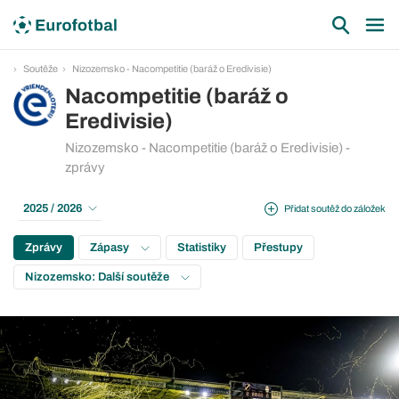
Soutěže
Nizozemsko - Nacompetitie (baráž o Eredivisie)
Nacompetitie (baráž o
Eredivisie)
Nizozemsko - Nacompetitie (baráž o Eredivisie) -
zprávy
2025 / 2026
Přidat soutěž do záložek
Zprávy
Zápasy
Statistiky
Přestupy
Nizozemsko: Další soutěže