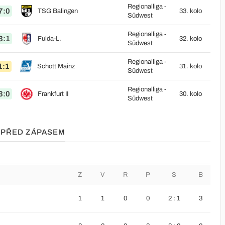
Regionalliga -
7:0
TSG Balingen
33. kolo
Südwest
Regionalliga -
3:1
Fulda-L.
32. kolo
Südwest
Regionalliga -
1:1
Schott Mainz
31. kolo
Südwest
Regionalliga -
3:0
Frankfurt II
30. kolo
Südwest
A PŘED ZÁPASEM
Z
V
R
P
S
B
1
1
0
0
2 : 1
3