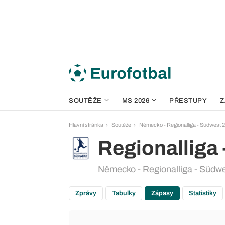
SOUTĚŽE
MS 2026
PŘESTUPY
Z
Hlavní stránka
Soutěže
Německo - Regionalliga - Südwest 
Regionalliga
Německo - Regionalliga - Südw
Zprávy
Tabulky
Zápasy
Statistiky