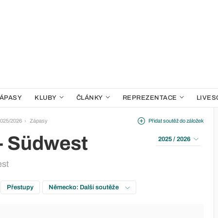
ÁPASY
KLUBY
ČLÁNKY
REPREZENTACE
LIVES
2025/2026
Zápasy
Přidat soutěž do záložek
 - Südwest
2025 / 2026
est
Přestupy
Německo: Další soutěže