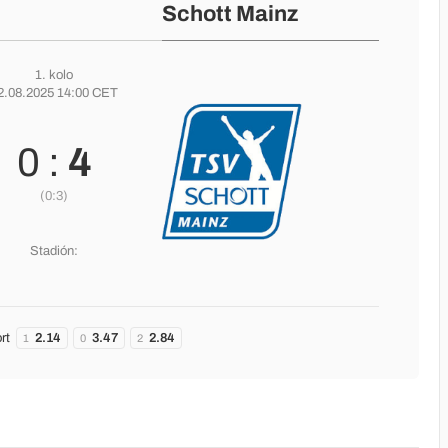
Schott Mainz
1. kolo
2.08.2025 14:00 CET
0 :
4
(0:3)
Stadión:
rt
2.14
3.47
2.84
1
0
2