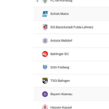
2
FC 08 Homburg
Schott Mainz
SG Barockstadt Fulda-Lehnerz
Astoria Walldorf
Bahlinger SC
SGV Freiberg
TSG Balingen
Bayern Alzenau
Hessen Kassel