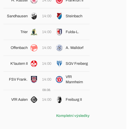
H. Kassel
14:00
Frankfurt II
Sandhausen
14:00
Steinbach
Trier
14:00
Fulda-L.
Offenbach
14:00
A. Walldorf
K'lautern II
14:00
SGV Freiberg
VfR
FSV Frank.
14:00
Mannheim
09.08.
VfR Aalen
14:00
Freiburg II
Kompletní výsledky