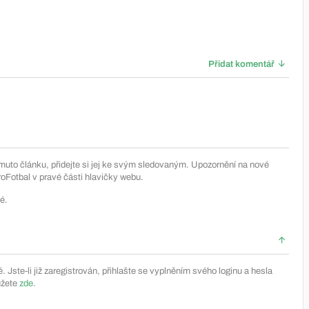
Přidat komentář
muto článku, přidejte si jej ke svým sledovaným. Upozornění na nové
Fotbal v pravé části hlavičky webu.
é.
Jste-li již zaregistrován, přihlašte se vyplněním svého loginu a hesla
ůžete
zde
.