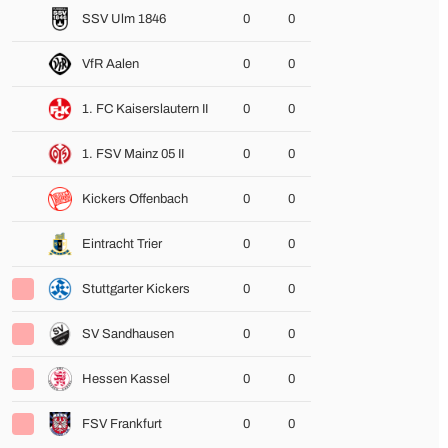
SSV Ulm 1846
0
0
VfR Aalen
0
0
1. FC Kaiserslautern II
0
0
1. FSV Mainz 05 II
0
0
Kickers Offenbach
0
0
Eintracht Trier
0
0
Stuttgarter Kickers
0
0
SV Sandhausen
0
0
Hessen Kassel
0
0
FSV Frankfurt
0
0