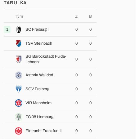
TABULKA
Tým
Z
B
1
SC Freiburg II
0
0
TSV Steinbach
0
0
SG Barockstadt Fulda-
0
0
Lehnerz
Astoria Walldorf
0
0
SGV Freiberg
0
0
VfR Mannheim
0
0
FC 08 Homburg
0
0
Eintracht Frankfurt II
0
0