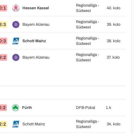
Regionalliga -
0:1
Hessen Kassel
40. kolo
Südwest
Regionalliga -
3:3
Bayern Alzenau
39. kolo
Südwest
Regionalliga -
0:3
Schott Mainz
38. kolo
Südwest
Regionalliga -
3:2
Bayern Alzenau
37. kolo
Südwest
0:2
Fürth
DFB-Pokal
1.k
Regionalliga -
2:2
Schott Mainz
34. kolo
Südwest