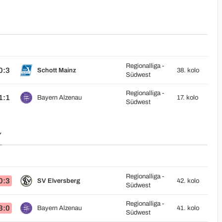
Regionalliga -
0:3
Schott Mainz
38. kolo
Südwest
Regionalliga -
1:1
Bayern Alzenau
17. kolo
Südwest
Y
Regionalliga -
0:3
SV Elversberg
42. kolo
Südwest
Regionalliga -
3:0
Bayern Alzenau
41. kolo
Südwest