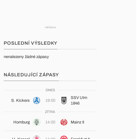
POSLEDNÍ VÝSLEDKY
nenalezeny žádné zápasy
NÁSLEDUJÍCÍ ZÁPASY
DNES
SSV Ulm
S. Kickers
19:00
1846
ZÍTRA
Homburg
14:00
Mainz II