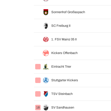
Sonnenhof Großaspach
SC Freiburg II
1. FSV Mainz 05 II
Kickers Offenbach
Eintracht Trier
Stuttgarter Kickers
TSV Steinbach
18
SV Sandhausen