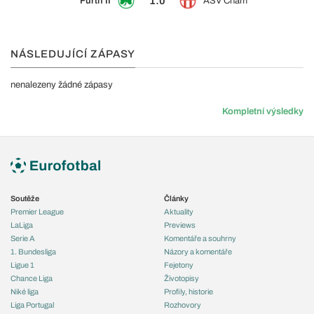
1:0
Fürth II
ASV Cham
NÁSLEDUJÍCÍ ZÁPASY
nenalezeny žádné zápasy
Kompletní výsledky
Soutěže
Články
Premier League
Aktuality
LaLiga
Previews
Serie A
Komentáře a souhrny
1. Bundesliga
Názory a komentáře
Ligue 1
Fejetony
Chance Liga
Životopisy
Niké liga
Profily, historie
Liga Portugal
Rozhovory