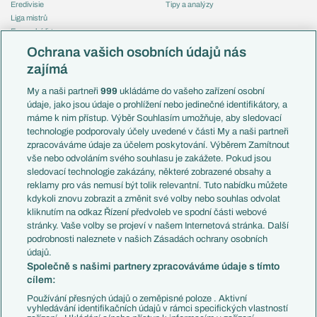
Eredivisie
Tipy a analýzy
Liga mistrů
Evropská liga
Reprezentace
Konferenční liga
Česko
Ochrana vašich osobních údajů nás
Mistrovství světa
Slovensko
zajímá
Liga národů
Anglie
Francie
My a naši partneři
999
ukládáme do vašeho zařízení osobní
Témata
Itálie
údaje, jako jsou údaje o prohlížení nebo jedinečné identifikátory, a
Představení týmů MS
Německo
máme k nim přístup. Výběr Souhlasím umožňuje, aby sledovací
EuroSkauting
Španělsko
technologie podporovaly účely uvedené v části My a naši partneři
PL v kostce
Argentina
zpracováváme údaje za účelem poskytování. Výběrem Zamítnout
Evropské koeficienty
Brazílie
vše nebo odvoláním svého souhlasu je zakážete. Pokud jsou
Přestupy
sledovací technologie zakázány, některé zobrazené obsahy a
Přestupové spekulace
reklamy pro vás nemusí být tolik relevantní. Tuto nabídku můžete
Přestupy
Zranění
kdykoli znovu zobrazit a změnit své volby nebo souhlas odvolat
Zápasy
kliknutím na odkaz Řízení předvoleb ve spodní části webové
Livescore
stránky. Vaše volby se projeví v našem Internetová stránka. Další
Kluby
Tipovací soutěž
podrobnosti naleznete v našich Zásadách ochrany osobních
Arsenal FC
Fotbal TV
údajů.
Chelsea FC
Společně s našimi partnery zpracováváme údaje s tímto
Manchester United
cílem:
AC Milán
Juventus FC
Používání přesných údajů o zeměpisné poloze . Aktivní
Bayern Mnichov
vyhledávání identifikačních údajů v rámci specifických vlastností