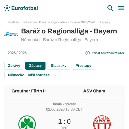
Soutěže
Německo - Baráž o Regionalliga - Bayern 2025/2026
Zápasy
Baráž o Regionalliga - Bayern
Německo - Baráž o Regionalliga - Bayern
2025 / 2026
Přidat soutěž do záložek
Zprávy
Zápasy
Statistiky
Přestupy
Německo: Další soutěže
Greuther Fürth II
ASV Cham
finále - odvety
02.06.2026 18:30 CET
1
: 0
(0:0)