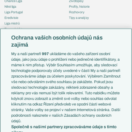
Chance Liga
Životopisy
Niké liga
Profily, historie
Liga Portugal
Rozhovory
Eredivisie
Tipy a analýzy
Liga mistrů
Evropská liga
Reprezentace
Konferenční liga
Česko
Ochrana vašich osobních údajů nás
Mistrovství světa
Slovensko
zajímá
Liga národů
Anglie
Francie
My a naši partneři
997
ukládáme do vašeho zařízení osobní
Témata
Itálie
údaje, jako jsou údaje o prohlížení nebo jedinečné identifikátory, a
Představení týmů MS
Německo
máme k nim přístup. Výběr Souhlasím umožňuje, aby sledovací
EuroSkauting
Španělsko
technologie podporovaly účely uvedené v části My a naši partneři
PL v kostce
Argentina
zpracováváme údaje za účelem poskytování. Výběrem Zamítnout
Evropské koeficienty
Brazílie
vše nebo odvoláním svého souhlasu je zakážete. Pokud jsou
Přestupy
sledovací technologie zakázány, některé zobrazené obsahy a
Přestupové spekulace
reklamy pro vás nemusí být tolik relevantní. Tuto nabídku můžete
Přestupy
Zranění
kdykoli znovu zobrazit a změnit své volby nebo souhlas odvolat
Zápasy
kliknutím na odkaz Řízení předvoleb ve spodní části webové
Livescore
stránky. Vaše volby se projeví v našem Internetová stránka. Další
Kluby
Tipovací soutěž
podrobnosti naleznete v našich Zásadách ochrany osobních
Arsenal FC
Fotbal TV
údajů.
Chelsea FC
Společně s našimi partnery zpracováváme údaje s tímto
Manchester United