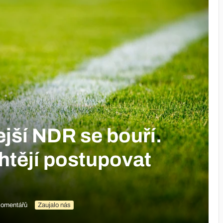
jší NDR se bouří.
chtějí postupovat
komentářů
Zaujalo nás