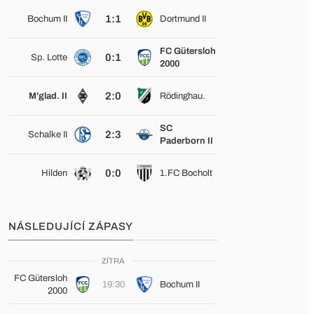
1:1
Bochum II
Dortmund II
FC Gütersloh
0:1
Sp. Lotte
2000
2:0
M'glad. II
Rödinghau.
SC
2:3
Schalke II
Paderborn II
0:0
Hilden
1.FC Bocholt
NÁSLEDUJÍCÍ ZÁPASY
ZÍTRA
FC Gütersloh
19:30
Bochum II
2000