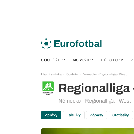
SOUTĚŽE
MS 2026
PŘESTUPY
Z
Hlavní stránka
Soutěže
Německo - Regionalliga - West
Regionalliga 
Německo - Regionalliga - West -
Zprávy
Tabulky
Zápasy
Statistiky