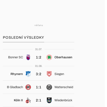
POSLEDNÍ VÝSLEDKY
31.07.
1:2
Bonner SC
Oberhausen
01.08.
3:2
Rhynern
Siegen
1:1
B Gladbach
Wattenscheid
2:1
Köln II
Wiedenbrück