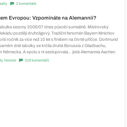
ality
2 komentáře
žem Evropou: Vzpomínáte na Alemannii?
abulka sezony 2006/07 dnes působí surreálně. Mistrovský
o dekádu později druholigový. Tradiční fenomén Bayern Mnichov
horší ročník za více než 10 let s finišem na čtvrté příčce. Dortmund
 samém dně tabulky se krčila druhá Borussia z Gladbachu,
ým Německa. A spolu s ní sestupovala... jistá Alemannia Aachen.
ly, historie
219 komentářů