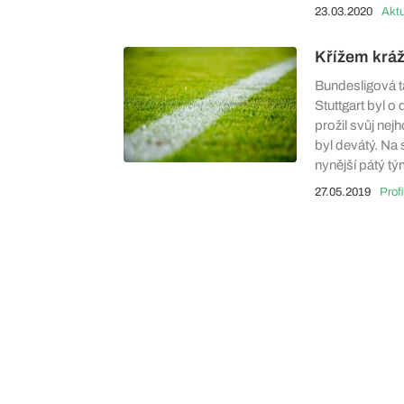
23.03.2020
Aktu
Křížem krá
Bundesligová t
Stuttgart byl 
prožil svůj nej
byl devátý. Na
nynější pátý t
27.05.2019
Profi