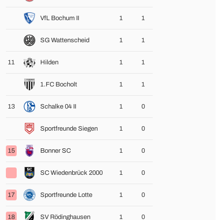
VfL Bochum II
1
1
SG Wattenscheid
1
1
11
Hilden
1
1
1.FC Bocholt
1
1
13
Schalke 04 II
1
0
Sportfreunde Siegen
1
0
15
Bonner SC
1
0
SC Wiedenbrück 2000
1
0
17
Sportfreunde Lotte
1
0
18
SV Rödinghausen
1
0