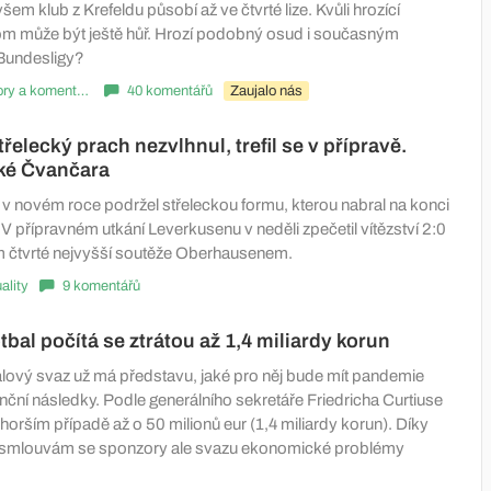
m klub z Krefeldu působí až ve čtvrté lize. Kvůli hrozící
tom může být ještě hůř. Hrozí podobný osud i současným
Bundesligy?
Názory a komentáře
40 komentářů
Zaujalo nás
řelecký prach nezvlhnul, trefil se v přípravě.
aké Čvančara
i v novém roce podržel střeleckou formu, kterou nabral na konci
V přípravném utkání Leverkusenu v neděli zpečetil vítězství 2:0
 čtvrté nejvyšší soutěže Oberhausenem.
ality
9 komentářů
bal počítá se ztrátou až 1,4 miliardy korun
ový svaz už má představu, jaké pro něj bude mít pandemie
nční následky. Podle generálního sekretáře Friedricha Curtiuse
ejhorším případě až o 50 milionů eur (1,4 miliardy korun). Díky
mlouvám se sponzory ale svazu ekonomické problémy