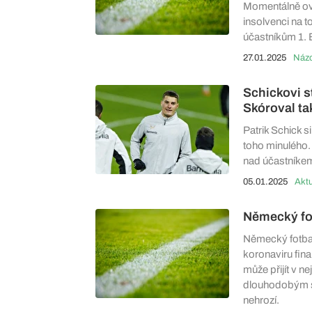
Momentálně ovše
insolvenci na 
účastníkům 1. 
27.01.2025
Schickovi st
Skóroval t
Patrik Schick s
toho minulého. 
nad účastníkem
05.01.2025
Aktu
Německý fot
Německý fotbal
koronaviru fina
může přijít v n
dlouhodobým s
nehrozí.