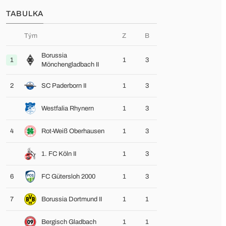
TABULKA
Tým
Z
B
Borussia
1
1
3
Mönchengladbach II
2
SC Paderborn II
1
3
Westfalia Rhynern
1
3
4
Rot-Weiß Oberhausen
1
3
1. FC Köln II
1
3
6
FC Gütersloh 2000
1
3
7
Borussia Dortmund II
1
1
Bergisch Gladbach
1
1