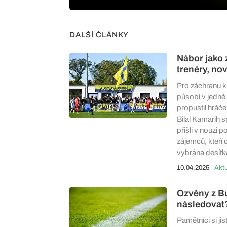
DALŠÍ ČLÁNKY
Nábor jako 
trenéry, no
Pro záchranu k
působí v jedné 
propustil hráče
Bilal Kamarih 
přišli v nouzi
zájemců, kteří 
vybrána desítk
10.04.2025
Aktu
Ozvěny z Bu
následovat
Pamětníci si ji