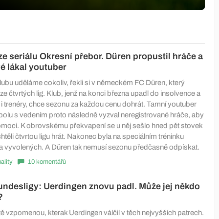
ze seriálu Okresní přebor. Düren propustil hráče a
vé lákal youtuber
lubu uděláme cokoliv, řekli si v německém FC Düren, který
ze čtvrtých lig. Klub, jenž na konci března upadl do insolvence a
 i trenéry, chce sezonu za každou cenu dohrát. Tamní youtuber
spolu s vedením proto následně vyzval neregistrované hráče, aby
 pomoci. K obrovskému překvapení se u něj sešlo hned pět stovek
chtěli čtvrtou ligu hrát. Nakonec byla na speciálním tréninku
a vyvolených. A Düren tak nemusí sezonu předčasně odpískat.
ality
10 komentářů
ndesligy: Uerdingen znovu padl. Může jej někdo
?
stě vzpomenou, kterak Uerdingen válčil v těch nejvyšších patrech.