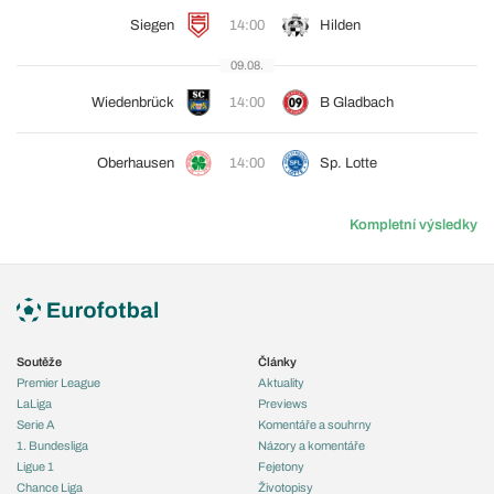
Siegen
14:00
Hilden
09.08.
Wiedenbrück
14:00
B Gladbach
Oberhausen
14:00
Sp. Lotte
Kompletní výsledky
Soutěže
Články
Premier League
Aktuality
LaLiga
Previews
Serie A
Komentáře a souhrny
1. Bundesliga
Názory a komentáře
Ligue 1
Fejetony
Chance Liga
Životopisy