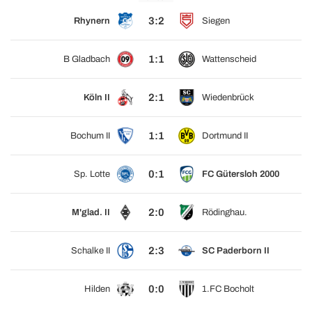
3:2
Rhynern
Siegen
1:1
B Gladbach
Wattenscheid
2:1
Köln II
Wiedenbrück
1:1
Bochum II
Dortmund II
0:1
Sp. Lotte
FC Gütersloh 2000
2:0
M'glad. II
Rödinghau.
2:3
Schalke II
SC Paderborn II
0:0
Hilden
1.FC Bocholt