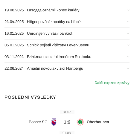
19.06.2025
Lasogga oznámil konec kariéry
24.04.2025
Höger pověsí kopačky na hřebík
16.01.2025
Uerdingen vyhlásil bankrot
05.01.2025
Schick pojistil vítězství Leverkusenu
03.11.2024
Brinkmann se stal trenérem Rostocku
22.06.2024
Amadin novou akvizicí Hartbergu
Další expres zprávy
POSLEDNÍ VÝSLEDKY
31.07.
1:2
Bonner SC
Oberhausen
01.08.