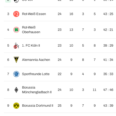
3
Rot-Weiß Essen
24
16
3
5
43 : 25
Rot-Weiß
4
23
13
7
3
42 : 21
Oberhausen
5
1. FC Köln II
23
10
5
8
39 : 29
6
Alemannia Aachen
24
9
8
7
41 : 34
7
Sportfreunde Lotte
22
9
4
9
35 : 33
Borussia
8
24
10
3
11
47 : 46
Mönchengladbach II
9
Borussia Dortmund II
25
9
7
9
43 : 39