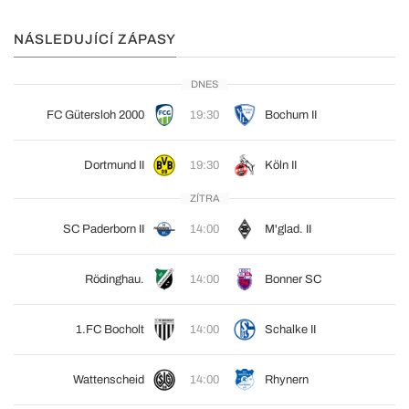
NÁSLEDUJÍCÍ ZÁPASY
DNES
FC Gütersloh 2000
19:30
Bochum II
Dortmund II
19:30
Köln II
ZÍTRA
SC Paderborn II
14:00
M'glad. II
Rödinghau.
14:00
Bonner SC
1.FC Bocholt
14:00
Schalke II
Wattenscheid
14:00
Rhynern