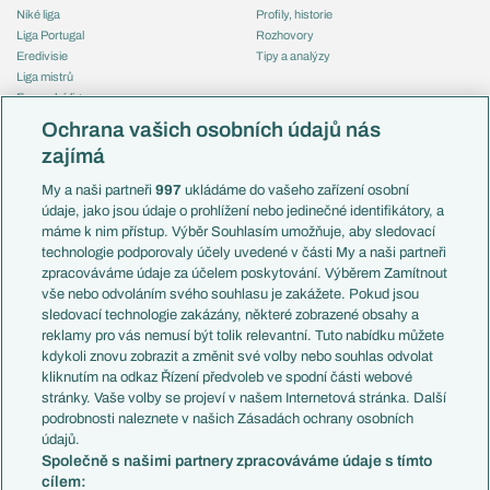
Niké liga
Profily, historie
Liga Portugal
Rozhovory
Eredivisie
Tipy a analýzy
Liga mistrů
Evropská liga
Reprezentace
Konferenční liga
Česko
Ochrana vašich osobních údajů nás
Mistrovství světa
Slovensko
zajímá
Liga národů
Anglie
Francie
My a naši partneři
997
ukládáme do vašeho zařízení osobní
Témata
Itálie
údaje, jako jsou údaje o prohlížení nebo jedinečné identifikátory, a
Představení týmů MS
Německo
máme k nim přístup. Výběr Souhlasím umožňuje, aby sledovací
EuroSkauting
Španělsko
technologie podporovaly účely uvedené v části My a naši partneři
PL v kostce
Argentina
zpracováváme údaje za účelem poskytování. Výběrem Zamítnout
Evropské koeficienty
Brazílie
vše nebo odvoláním svého souhlasu je zakážete. Pokud jsou
Přestupy
sledovací technologie zakázány, některé zobrazené obsahy a
Přestupové spekulace
reklamy pro vás nemusí být tolik relevantní. Tuto nabídku můžete
Přestupy
Zranění
kdykoli znovu zobrazit a změnit své volby nebo souhlas odvolat
Zápasy
kliknutím na odkaz Řízení předvoleb ve spodní části webové
Livescore
stránky. Vaše volby se projeví v našem Internetová stránka. Další
Kluby
Tipovací soutěž
podrobnosti naleznete v našich Zásadách ochrany osobních
Arsenal FC
Fotbal TV
údajů.
Chelsea FC
Společně s našimi partnery zpracováváme údaje s tímto
Manchester United
cílem:
AC Milán