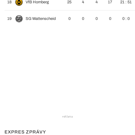
18
VfB Homberg
25
4
4
17
21 : 51
19
SG Wattenscheid
0
0
0
0
0 : 0
EXPRES ZPRÁVY