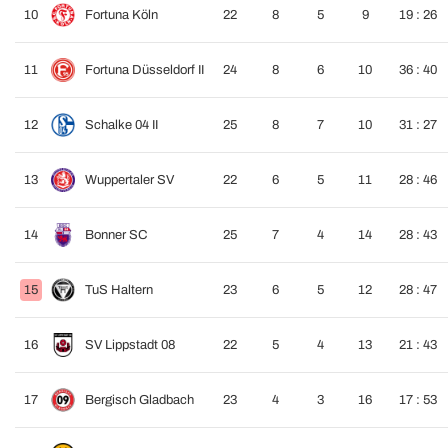
10
Fortuna Köln
22
8
5
9
19 : 26
11
Fortuna Düsseldorf II
24
8
6
10
36 : 40
12
Schalke 04 II
25
8
7
10
31 : 27
13
Wuppertaler SV
22
6
5
11
28 : 46
14
Bonner SC
25
7
4
14
28 : 43
15
TuS Haltern
23
6
5
12
28 : 47
16
SV Lippstadt 08
22
5
4
13
21 : 43
17
Bergisch Gladbach
23
4
3
16
17 : 53