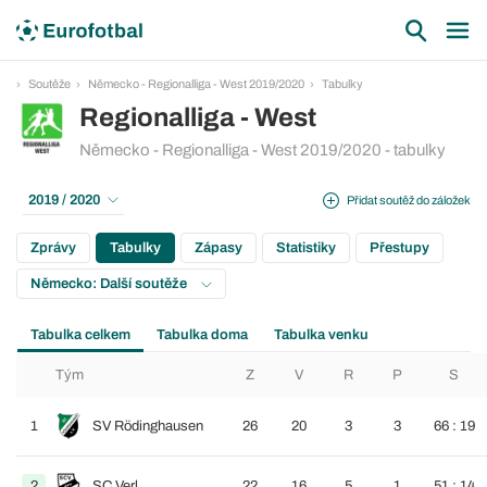
Soutěže
Německo - Regionalliga - West 2019/2020
Tabulky
Regionalliga - West
Německo - Regionalliga - West 2019/2020 - tabulky
2019 / 2020
Přidat soutěž do záložek
Zprávy
Tabulky
Zápasy
Statistiky
Přestupy
Německo: Další soutěže
Tabulka celkem
Tabulka doma
Tabulka venku
Tým
Z
V
R
P
S
1
SV Rödinghausen
26
20
3
3
66 : 19
2
SC Verl
22
16
5
1
51 : 14