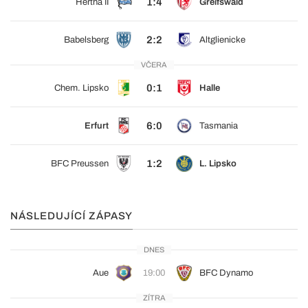
1:4
Hertha II
Greifswald
2:2
Babelsberg
Altglienicke
VČERA
0:1
Chem. Lipsko
Halle
6:0
Erfurt
Tasmania
1:2
BFC Preussen
L. Lipsko
NÁSLEDUJÍCÍ ZÁPASY
DNES
Aue
19:00
BFC Dynamo
ZÍTRA