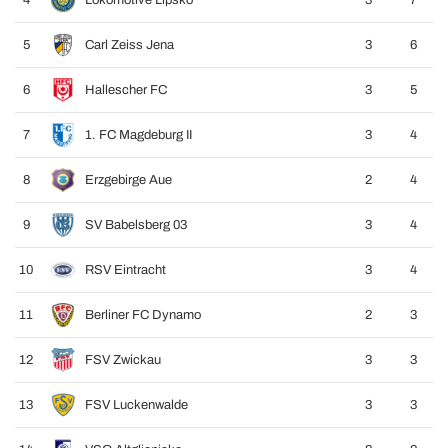
4
Lokomotive Lipsko
3
7
5
Carl Zeiss Jena
3
6
6
Hallescher FC
3
5
7
1. FC Magdeburg II
3
4
8
Erzgebirge Aue
2
4
9
SV Babelsberg 03
3
4
10
RSV Eintracht
3
4
11
Berliner FC Dynamo
2
3
12
FSV Zwickau
3
3
13
FSV Luckenwalde
3
3