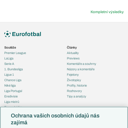
Kompletní výsledky
Soutěže
Články
Premier League
Aktuality
LaLiga
Previews
Serie A
Komentáře a souhrny
1. Bundesliga
Názory a komentáře
Ligue 1
Fejetony
Chance Liga
Životopisy
Niké liga
Profily, historie
Liga Portugal
Rozhovory
Eredivisie
Tipy a analýzy
Liga mistrů
Evropská liga
Reprezentace
Konferenční liga
Česko
Ochrana vašich osobních údajů nás
Mistrovství světa
Slovensko
zajímá
Liga národů
Anglie