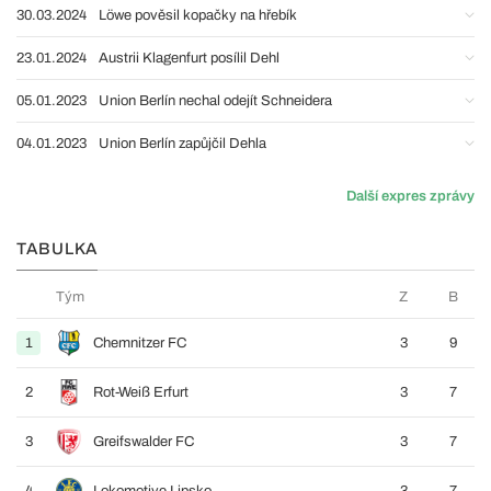
30.03.2024
Löwe pověsil kopačky na hřebík
23.01.2024
Austrii Klagenfurt posílil Dehl
05.01.2023
Union Berlín nechal odejít Schneidera
04.01.2023
Union Berlín zapůjčil Dehla
Další expres zprávy
TABULKA
Tým
Z
B
1
Chemnitzer FC
3
9
2
Rot-Weiß Erfurt
3
7
3
Greifswalder FC
3
7