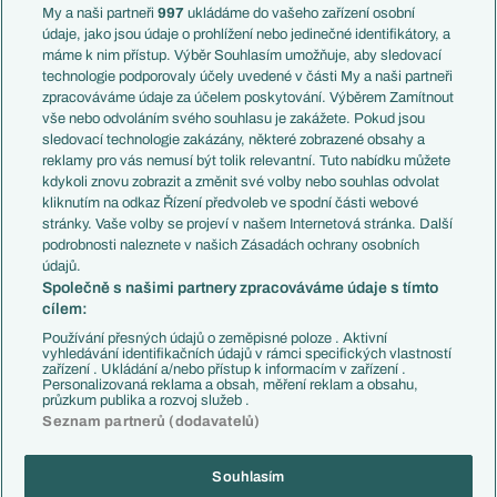
Francie
My a naši partneři
997
ukládáme do vašeho zařízení osobní
Témata
Itálie
údaje, jako jsou údaje o prohlížení nebo jedinečné identifikátory, a
Představení týmů MS
Německo
máme k nim přístup. Výběr Souhlasím umožňuje, aby sledovací
EuroSkauting
Španělsko
technologie podporovaly účely uvedené v části My a naši partneři
PL v kostce
Argentina
zpracováváme údaje za účelem poskytování. Výběrem Zamítnout
Evropské koeficienty
Brazílie
vše nebo odvoláním svého souhlasu je zakážete. Pokud jsou
Přestupy
sledovací technologie zakázány, některé zobrazené obsahy a
Přestupové spekulace
reklamy pro vás nemusí být tolik relevantní. Tuto nabídku můžete
Přestupy
Zranění
kdykoli znovu zobrazit a změnit své volby nebo souhlas odvolat
Zápasy
kliknutím na odkaz Řízení předvoleb ve spodní části webové
Livescore
stránky. Vaše volby se projeví v našem Internetová stránka. Další
Kluby
Tipovací soutěž
podrobnosti naleznete v našich Zásadách ochrany osobních
Arsenal FC
Fotbal TV
údajů.
Chelsea FC
Společně s našimi partnery zpracováváme údaje s tímto
Manchester United
cílem:
AC Milán
Juventus FC
Používání přesných údajů o zeměpisné poloze . Aktivní
Bayern Mnichov
vyhledávání identifikačních údajů v rámci specifických vlastností
zařízení . Ukládání a/nebo přístup k informacím v zařízení .
FC Barcelona
Personalizovaná reklama a obsah, měření reklam a obsahu,
Real Madrid
průzkum publika a rozvoj služeb .
Seznam partnerů (dodavatelů)
Souhlasím