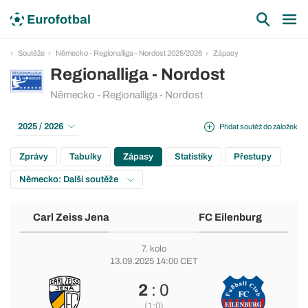
Soutěže
Německo - Regionalliga - Nordost 2025/2026
Zápasy
Regionalliga - Nordost
Německo - Regionalliga - Nordost
2025 / 2026
Přidat soutěž do záložek
Zprávy
Tabulky
Zápasy
Statistiky
Přestupy
Německo: Další soutěže
Carl Zeiss Jena
FC Eilenburg
7. kolo
13.09.2025 14:00 CET
2
: 0
(1:0)