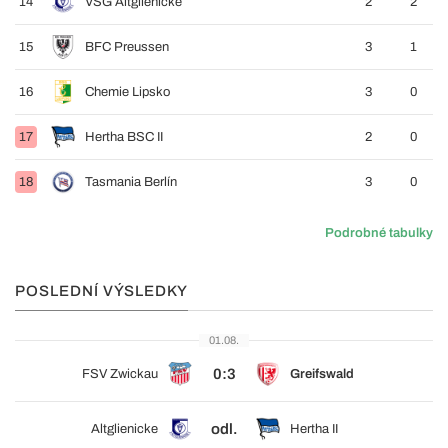
14
VSG Altglienicke
2
2
15
BFC Preussen
3
1
16
Chemie Lipsko
3
0
17
Hertha BSC II
2
0
18
Tasmania Berlín
3
0
Podrobné tabulky
POSLEDNÍ VÝSLEDKY
01.08.
0:3
FSV Zwickau
Greifswald
odl.
Altglienicke
Hertha II