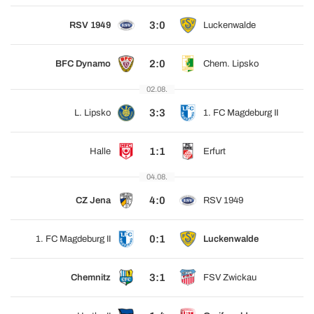
3:0
RSV 1949
Luckenwalde
2:0
BFC Dynamo
Chem. Lipsko
02.08.
3:3
L. Lipsko
1. FC Magdeburg II
1:1
Halle
Erfurt
04.08.
4:0
CZ Jena
RSV 1949
0:1
1. FC Magdeburg II
Luckenwalde
3:1
Chemnitz
FSV Zwickau