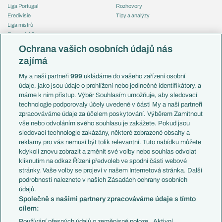
Liga Portugal
Rozhovory
Eredivisie
Tipy a analýzy
Liga mistrů
Evropská liga
Reprezentace
Konferenční liga
Česko
Ochrana vašich osobních údajů nás
Mistrovství světa
Slovensko
zajímá
Liga národů
Anglie
Francie
My a naši partneři
999
ukládáme do vašeho zařízení osobní
Témata
Itálie
údaje, jako jsou údaje o prohlížení nebo jedinečné identifikátory, a
Představení týmů MS
Německo
máme k nim přístup. Výběr Souhlasím umožňuje, aby sledovací
EuroSkauting
Španělsko
technologie podporovaly účely uvedené v části My a naši partneři
PL v kostce
Argentina
zpracováváme údaje za účelem poskytování. Výběrem Zamítnout
Evropské koeficienty
Brazílie
vše nebo odvoláním svého souhlasu je zakážete. Pokud jsou
Přestupy
sledovací technologie zakázány, některé zobrazené obsahy a
Přestupové spekulace
reklamy pro vás nemusí být tolik relevantní. Tuto nabídku můžete
Přestupy
Zranění
kdykoli znovu zobrazit a změnit své volby nebo souhlas odvolat
Zápasy
kliknutím na odkaz Řízení předvoleb ve spodní části webové
Livescore
stránky. Vaše volby se projeví v našem Internetová stránka. Další
Kluby
Tipovací soutěž
podrobnosti naleznete v našich Zásadách ochrany osobních
Arsenal FC
Fotbal TV
údajů.
Chelsea FC
Společně s našimi partnery zpracováváme údaje s tímto
Manchester United
cílem:
AC Milán
Juventus FC
Používání přesných údajů o zeměpisné poloze . Aktivní