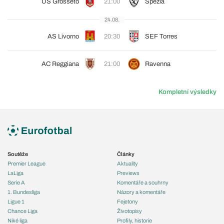
US Grosseto
21:00
Spezia
24.08.
AS Livorno
20:30
SEF Torres
AC Reggiana
21:00
Ravenna
Kompletní výsledky
Soutěže
Články
Premier League
Aktuality
LaLiga
Previews
Serie A
Komentáře a souhrny
1. Bundesliga
Názory a komentáře
Ligue 1
Fejetony
Chance Liga
Životopisy
Niké liga
Profily, historie