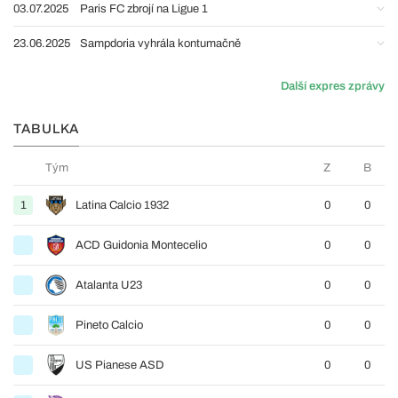
03.07.2025
Paris FC zbrojí na Ligue 1
23.06.2025
Sampdoria vyhrála kontumačně
Další expres zprávy
TABULKA
Tým
Z
B
1
Latina Calcio 1932
0
0
ACD Guidonia Montecelio
0
0
Atalanta U23
0
0
Pineto Calcio
0
0
US Pianese ASD
0
0