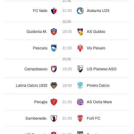
21.08.
FC Vado
21:00
Atalanta U23
22.08.
Guidonia M.
18:00
AS Gubbio
Pescara
21:00
Vis Pesaro
23.08.
Campobasso
18:00
US Pianese ASD
Latina Calcio 1932
18:00
Pineto Calcio
Perugia
21:00
AS Ostia Mare
Sambenede.
21:00
Forlì FC