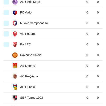
AS Ostia Mare
0
0
FC Vado
0
0
Nuovo Campobasso
0
0
Vis Pesaro
0
0
Forlì FC
0
0
Ravenna Calcio
0
0
AS Livorno
0
0
AC Reggiana
0
0
AS Gubbio
0
0
SEF Torres 1903
0
0