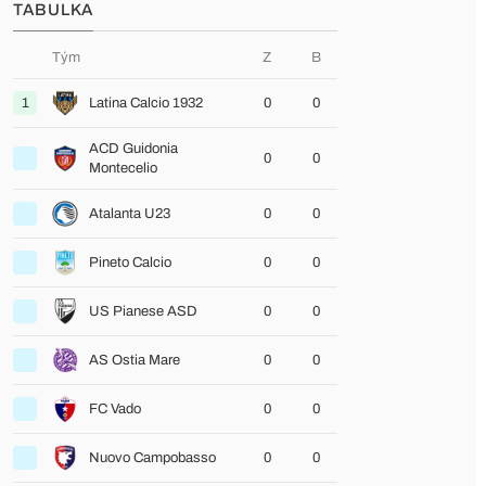
TABULKA
Tým
Z
B
1
Latina Calcio 1932
0
0
ACD Guidonia
0
0
Montecelio
Atalanta U23
0
0
Pineto Calcio
0
0
US Pianese ASD
0
0
AS Ostia Mare
0
0
FC Vado
0
0
Nuovo Campobasso
0
0