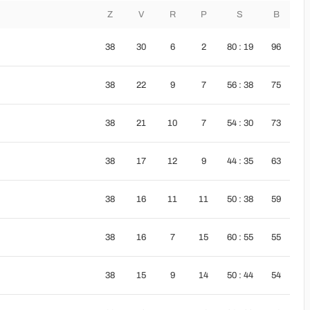
Z
V
R
P
S
B
38
30
6
2
80 : 19
96
38
22
9
7
56 : 38
75
38
21
10
7
54 : 30
73
38
17
12
9
44 : 35
63
38
16
11
11
50 : 38
59
38
16
7
15
60 : 55
55
38
15
9
14
50 : 44
54