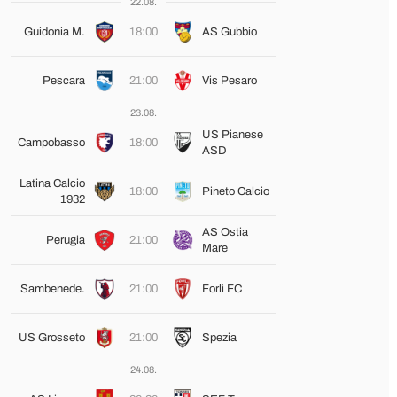
22.08.
Guidonia M.
18:00
AS Gubbio
Pescara
21:00
Vis Pesaro
23.08.
US Pianese
Campobasso
18:00
ASD
Latina Calcio
18:00
Pineto Calcio
1932
AS Ostia
Perugia
21:00
Mare
Sambenede.
21:00
Forlì FC
US Grosseto
21:00
Spezia
24.08.