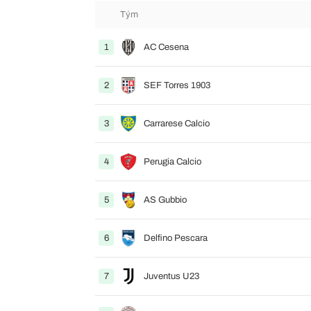
Tým
1
AC Cesena
2
SEF Torres 1903
3
Carrarese Calcio
4
Perugia Calcio
5
AS Gubbio
6
Delfino Pescara
7
Juventus U23