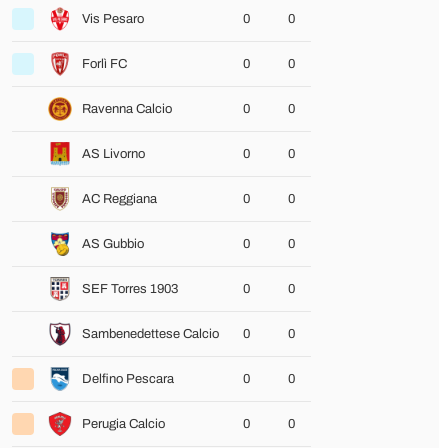
Vis Pesaro
0
0
Forlì FC
0
0
Ravenna Calcio
0
0
AS Livorno
0
0
AC Reggiana
0
0
AS Gubbio
0
0
SEF Torres 1903
0
0
Sambenedettese Calcio
0
0
Delfino Pescara
0
0
Perugia Calcio
0
0