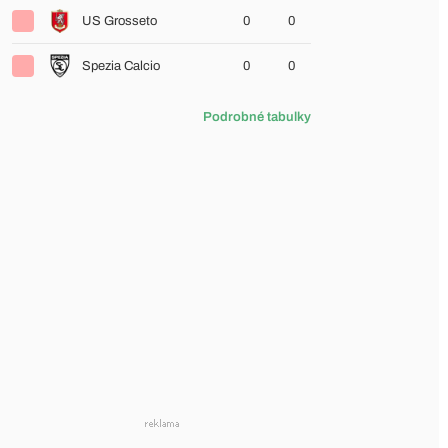
US Grosseto
0
0
Spezia Calcio
0
0
Podrobné tabulky