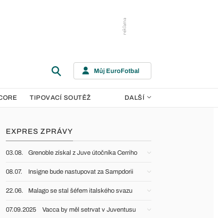
Můj EuroFotbal
CORE
TIPOVACÍ SOUTĚŽ
DALŠÍ
EXPRES ZPRÁVY
03.08.
Grenoble získal z Juve útočníka Cerriho
08.07.
Insigne bude nastupovat za Sampdorii
22.06.
Malago se stal šéfem italského svazu
07.09.2025
Vacca by měl setrvat v Juventusu