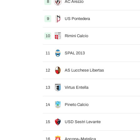
8
AC Arezzo
9
US Pontedera
10
Rimini Calcio
11
SPAL 2013
12
AS Lucchese Libertas
13
Virtus Entella
14
Pineto Calcio
15
USD Sestri Levante
16
Ancona–Matelica