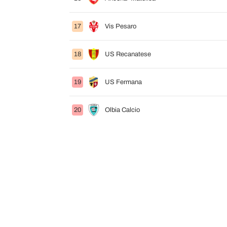
17
Vis Pesaro
18
US Recanatese
19
US Fermana
20
Olbia Calcio