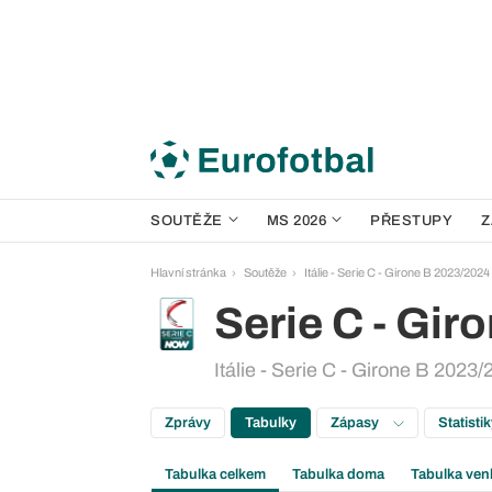
SOUTĚŽE
MS 2026
PŘESTUPY
Z
Hlavní stránka
Soutěže
Itálie - Serie C - Girone B 2023/2024
Serie C - Gir
Itálie - Serie C - Girone B 2023/
Zprávy
Tabulky
Zápasy
Statisti
Tabulka celkem
Tabulka doma
Tabulka ven