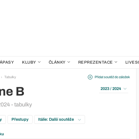
ÁPASY
KLUBY
ČLÁNKY
REPREZENTACE
LIVES
Tabulky
Přidat soutěž do záložek
one B
2023 / 2024
2024 - tabulky
ky
Přestupy
Itálie: Další soutěže
ku