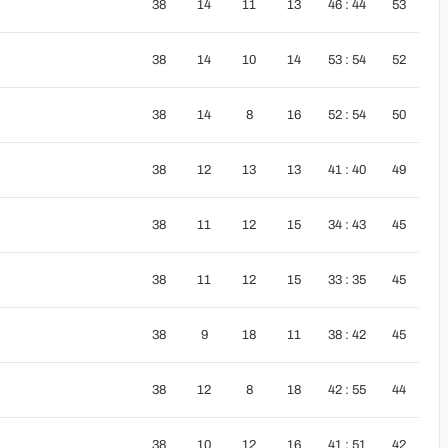
38
14
11
13
46 : 44
53
38
14
10
14
53 : 54
52
38
14
8
16
52 : 54
50
38
12
13
13
41 : 40
49
38
11
12
15
34 : 43
45
38
11
12
15
33 : 35
45
38
9
18
11
38 : 42
45
38
12
8
18
42 : 55
44
38
10
12
16
41 : 51
42