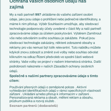
Ochrana vašich osobních údajů nás
Mistrovství světa
Slovensko
zajímá
Liga národů
Anglie
Francie
My a naši partneři
997
ukládáme do vašeho zařízení osobní
Témata
Itálie
údaje, jako jsou údaje o prohlížení nebo jedinečné identifikátory, a
Představení týmů MS
Německo
máme k nim přístup. Výběr Souhlasím umožňuje, aby sledovací
EuroSkauting
Španělsko
technologie podporovaly účely uvedené v části My a naši partneři
PL v kostce
Argentina
zpracováváme údaje za účelem poskytování. Výběrem Zamítnout
Evropské koeficienty
Brazílie
vše nebo odvoláním svého souhlasu je zakážete. Pokud jsou
Přestupy
sledovací technologie zakázány, některé zobrazené obsahy a
Přestupové spekulace
reklamy pro vás nemusí být tolik relevantní. Tuto nabídku můžete
Přestupy
Zranění
kdykoli znovu zobrazit a změnit své volby nebo souhlas odvolat
Zápasy
kliknutím na odkaz Řízení předvoleb ve spodní části webové
Livescore
stránky. Vaše volby se projeví v našem Internetová stránka. Další
Kluby
Tipovací soutěž
podrobnosti naleznete v našich Zásadách ochrany osobních
Arsenal FC
Fotbal TV
údajů.
Chelsea FC
Společně s našimi partnery zpracováváme údaje s tímto
Manchester United
cílem:
AC Milán
Juventus FC
Používání přesných údajů o zeměpisné poloze . Aktivní
Bayern Mnichov
vyhledávání identifikačních údajů v rámci specifických vlastností
zařízení . Ukládání a/nebo přístup k informacím v zařízení .
FC Barcelona
Personalizovaná reklama a obsah, měření reklam a obsahu,
Real Madrid
průzkum publika a rozvoj služeb .
Seznam partnerů (dodavatelů)