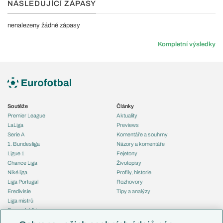
NÁSLEDUJÍCÍ ZÁPASY
nenalezeny žádné zápasy
Kompletní výsledky
Soutěže
Články
Premier League
Aktuality
LaLiga
Previews
Serie A
Komentáře a souhrny
1. Bundesliga
Názory a komentáře
Ligue 1
Fejetony
Chance Liga
Životopisy
Niké liga
Profily, historie
Liga Portugal
Rozhovory
Eredivisie
Tipy a analýzy
Liga mistrů
Evropská liga
Reprezentace
Konferenční liga
Česko