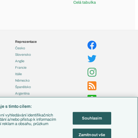
Celá tabulka
Reprezentace
Česko
Slovensko
Anglie
Francie
Itálie
Německo
Španělsko
Argentina
Brazílie
e s tímto cílem:
Přestupy
ní vyhledávání identifikačních
Souhlasím
Zápasy
ádání a/nebo přístup k informacím
ní reklam a obsahu, průzkum
Livescore
Tipovací soutěž
Zamítnout vše