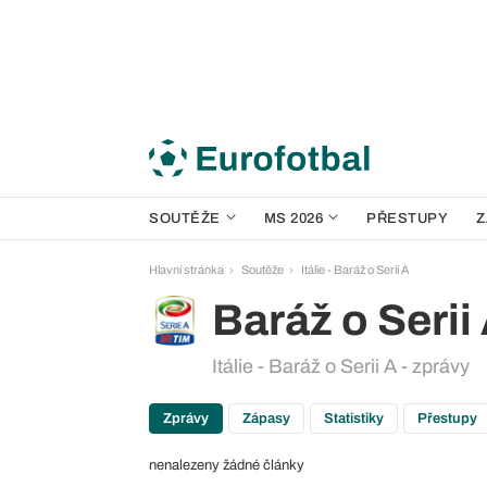
SOUTĚŽE
MS 2026
PŘESTUPY
Z
Hlavní stránka
Soutěže
Itálie - Baráž o Serii A
Baráž o Serii
Itálie - Baráž o Serii A - zprávy
Zprávy
Zápasy
Statistiky
Přestupy
nenalezeny žádné články