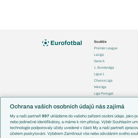
Soutěže
Premier League
LaLiga
Serie A
1. Bundesliga
Ligue 1
Chance Liga
Niké liga
Liga Portugal
Eredivisie
Ochrana vašich osobních údajů nás zajímá
Liga mistrů
Evropská liga
My a naši partneři
997
ukládáme do vašeho zařízení osobní údaje, jako jso
Konferenční liga
nebo jedinečné identifikátory, a máme k nim přístup. Výběr Souhlasím um
Mistrovství světa
technologie podporovaly účely uvedené v části My a naši partneři zprac
Liga národů
účelem poskytování. Výběrem Zamítnout vše nebo odvoláním svého souh