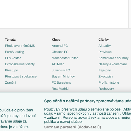
Témata
Kluby
Články
Představení týmů MS
Arsenal FC
Aktuality
EuroSkauting
Chelsea FC
Previews
PL v kostce
Manchester United
Komentáře a souhrny
Evropské koeficienty
AC Milán
Názory a komentáře
Přestupy
Juventus FC
Fejetony
Přestupové spekulace
Bayern Mnichov
Životopisy
Zranění
FC Barcelona
Profily, historie
Real Madrid
Rozhovory
Tipy a analýzy
Společně s našimi partnery zpracováváme údaj
Používání přesných údajů o zeměpisné poloze . Aktiv
u údaje o prohlížení
údajů v rámci specifických vlastností zařízení . Ukl
ožňuje, aby sledovací
v zařízení . Personalizovaná reklama a obsah, měře
ováváme údaje za
publika a rozvoj služeb .
lasu je zakážete.
Seznam partnerů (dodavatelů)