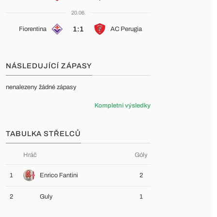
20.06.
1:1
Fiorentina
AC Perugia
NÁSLEDUJÍCÍ ZÁPASY
nenalezeny žádné zápasy
Kompletní výsledky
TABULKA STŘELCŮ
Hráč
Góly
1
Enrico Fantini
2
2
Guly
1