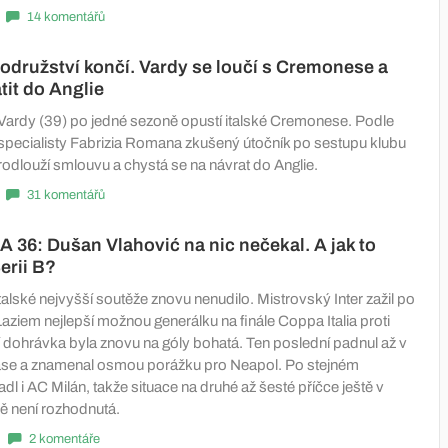
14 komentářů
rodružství končí. Vardy se loučí s Cremonese a
tit do Anglie
Vardy (39) po jedné sezoně opustí italské Cremonese. Podle
pecialisty Fabrizia Romana zkušený útočník po sestupu klubu
rodlouží smlouvu a chystá se na návrat do Anglie.
31 komentářů
 A 36: Dušan Vlahović na nic nečekal. A jak to
erii B?
talské nejvyšší soutěže znovu nenudilo. Mistrovský Inter zažil po
aziem nejlepší možnou generálku na finále Coppa Italia proti
í dohrávka byla znovu na góly bohatá. Ten poslední padnul až v
se a znamenal osmou porážku pro Neapol. Po stejném
dl i AC Milán, takže situace na druhé až šesté příčce ještě v
 není rozhodnutá.
2 komentáře