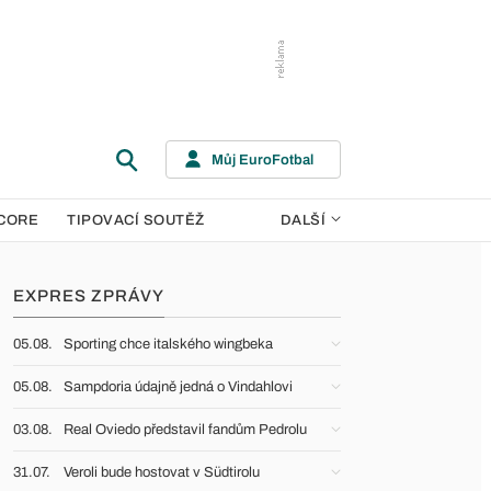
Můj EuroFotbal
CORE
TIPOVACÍ SOUTĚŽ
DALŠÍ
EXPRES ZPRÁVY
05.08.
Sporting chce italského wingbeka
05.08.
Sampdoria údajně jedná o Vindahlovi
03.08.
Real Oviedo představil fandům Pedrolu
31.07.
Veroli bude hostovat v Südtirolu