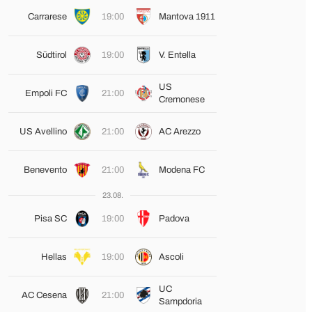
Carrarese
19:00
Mantova 1911
Südtirol
19:00
V. Entella
US
Empoli FC
21:00
Cremonese
US Avellino
21:00
AC Arezzo
Benevento
21:00
Modena FC
23.08.
Pisa SC
19:00
Padova
Hellas
19:00
Ascoli
UC
AC Cesena
21:00
Sampdoria