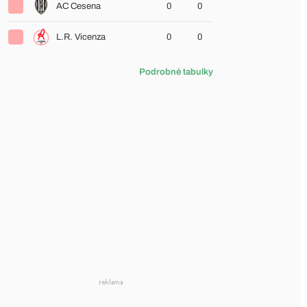
AC Cesena
0
0
L.R. Vicenza
0
0
Podrobné tabulky