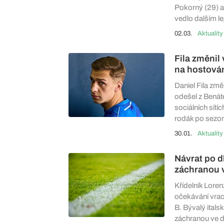
Pokorný (29) a 
vedlo dalším l
02.03.
Aktuality
Fila změnil 
na hostová
Daniel Fila změ
odešel z Benát
sociálních sít
rodák po sezoně
30.01.
Aktuality
Návrat po d
záchranou v
Křídelník Loren
očekávání vrací
B. Bývalý itals
záchranou ve d