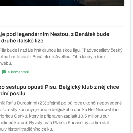
raje pod legendárním Nestou, z Benátek bude
druhé italské lize
Fila bude i nadále hrát druhou italskou ligu. Třiadvacetiletý český
el na hostování z Benátek do Avellina. Oba kluby o tom
 webu.
9 komentářů
o sestupu opustí Pisu. Belgický klub z něj chce
rdní posilu
čník Rafiu Durosinmi (23) zřejmě po půlroce ukončí nepovedené
. Urostlý kanonýr je podle belgického deníku Het Nieuwsblad
oritou Genku, který je připraven zaplatit 10,5 milionu eur
ilionů korun). Bývalý hráč Plzně a Karviné by se tím stal
u v historii tradičního celku.