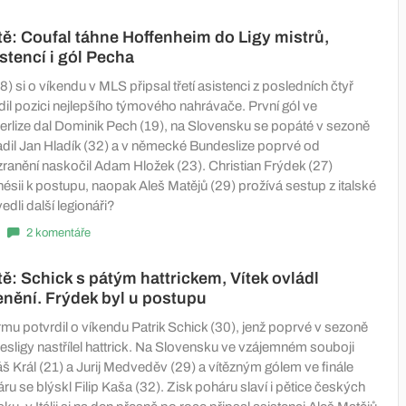
tě: Coufal táhne Hoffenheim do Ligy mistrů,
stencí i gól Pecha
) si o víkendu v MLS připsal třetí asistenci z posledních čtyř
dil pozici nejlepšího týmového nahrávače. První gól ve
rlize dal Dominik Pech (19), na Slovensku se popáté v sezoně
adil Jan Hladík (32) a v německé Bundeslize poprvé od
ranění naskočil Adam Hložek (23). Christian Frýdek (27)
sii k postupu, naopak Aleš Matějů (29) prožívá sestup z italské
vedli další legionáři?
2 komentáře
tě: Schick s pátým hattrickem, Vítek ovládl
nění. Frýdek byl u postupu
mu potvrdil o víkendu Patrik Schick (30), jenž poprvé v sezoně
ligy nastřílel hattrick. Na Slovensku ve vzájemném souboji
š Král (21) a Jurij Medveděv (29) a vítězným gólem ve finále
 se blýskl Filip Kaša (32). Zisk poháru slaví i pětice českých