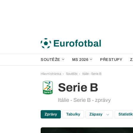
SOUTĚŽE
MS 2026
PŘESTUPY
Z
Hlavní stránka
Soutěže
Itálie - Serie B
Serie B
Itálie - Serie B - zprávy
Zprávy
Tabulky
Zápasy
Statisti