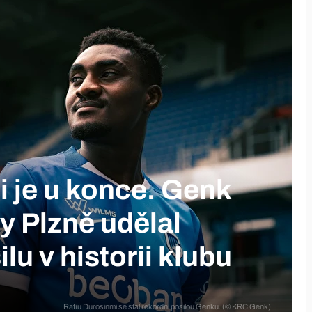
ii je u konce. Genk
y Plzně udělal
lu v historii klubu
Rafiu Durosinmi se stal rekordní posilou Genku. (© KRC Genk)