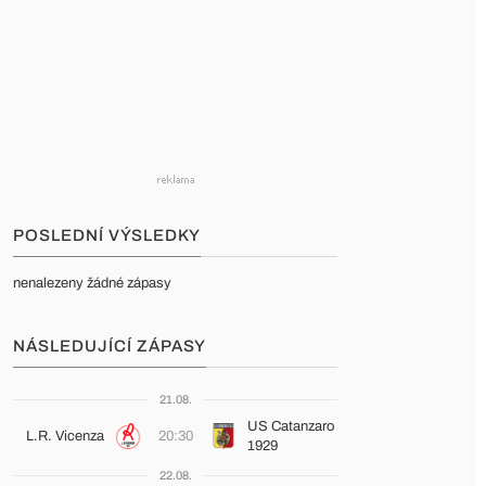
POSLEDNÍ VÝSLEDKY
nenalezeny žádné zápasy
NÁSLEDUJÍCÍ ZÁPASY
21.08.
US Catanzaro
L.R. Vicenza
20:30
1929
22.08.