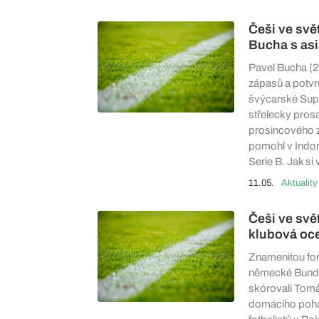
Češi ve svě
Bucha s asi
Pavel Bucha (28
zápasů a potvr
švýcarské Supe
střelecky pros
prosincového z
pomohl v Indoné
Serie B. Jak si 
11.05.
Aktuality
Češi ve svě
klubová oce
Znamenitou for
německé Bundes
skórovali Tomá
domácího poháru