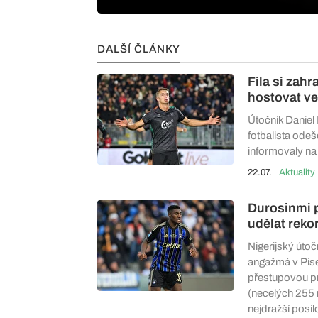
DALŠÍ ČLÁNKY
Fila si zah
hostovat ve 
Útočník Daniel 
fotbalista odeš
informovaly na
22.07.
Aktuality
Durosinmi p
udělat reko
Nigerijský úto
angažmá v Pise
přestupovou pri
(necelých 255 m
nejdražší posilo