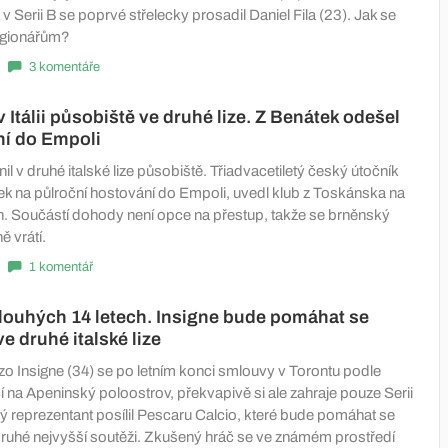
v Serii B se poprvé střelecky prosadil Daniel Fila (23). Jak se
egionářům?
3 komentáře
v Itálii působiště ve druhé lize. Z Benátek odešel
ní do Empoli
nil v druhé italské lize působiště. Třiadvacetiletý český útočník
ek na půlroční hostování do Empoli, uvedl klub z Toskánska na
ích. Součástí dohody není opce na přestup, takže se brněnský
 vrátí.
1 komentář
louhých 14 letech. Insigne bude pomáhat se
e druhé italské lize
zo Insigne (34) se po letním konci smlouvy v Torontu podle
 na Apeninský poloostrov, překvapivě si ale zahraje pouze Serii
ký reprezentant posílil Pescaru Calcio, které bude pomáhat se
ruhé nejvyšší soutěži. Zkušený hráč se ve známém prostředí