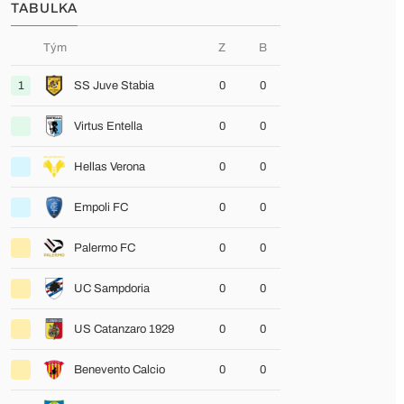
TABULKA
Tým
Z
B
1
SS Juve Stabia
0
0
Virtus Entella
0
0
Hellas Verona
0
0
Empoli FC
0
0
Palermo FC
0
0
UC Sampdoria
0
0
US Catanzaro 1929
0
0
Benevento Calcio
0
0