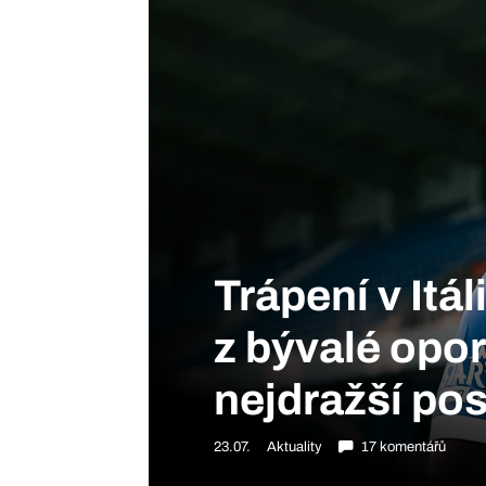
Trápení v Itál
z bývalé opor
nejdražší posi
23.07.
Aktuality
17 komentářů