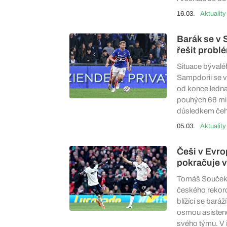
16.03.
Aktuality
Barák se v 
řešit probl
Situace bývalé
Sampdorii se v
od konce ledna 
pouhých 66 min
důsledkem čeh
05.03.
Aktuality
Češi v Evro
pokračuje v
Tomáš Souček (
českého rekord
blížící se bará
osmou asistencí
svého týmu. V 