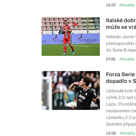
13.07.
Aktuality
Italské dob
může se vrá
Veterán Jamie 
přestupového s
do Serie B nep
27.05.
Aktuality
Forza Serie
dopadlo v S
Uplynulé kolo i
výhře 3:0 nad L
Laziu. Ponděln
nastaveném ča
výsledku 2:3 pa
žádném případě
13.05.
Aktuality