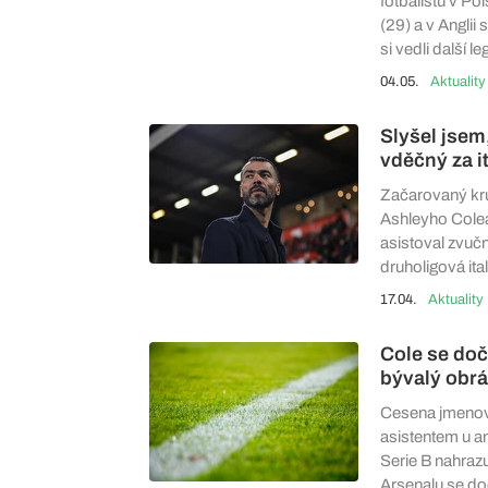
fotbalistů v Pol
(29) a v Anglii
si vedli další l
04.05.
Aktuality
Slyšel jsem
vděčný za i
Začarovaný kru
Ashleyho Colea
asistoval zvuč
druholigová it
17.04.
Aktuality
Cole se doč
bývalý obr
Cesena jmenova
asistentem u an
Serie B nahraz
Arsenalu se do