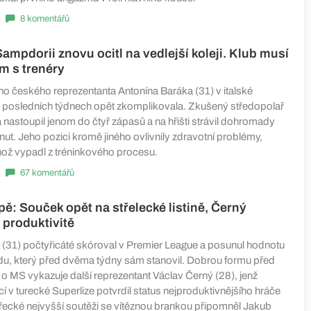
8 komentářů
Sampdorii znovu ocitl na vedlejší koleji. Klub musí
ém s trenéry
ho českého reprezentanta Antonína Baráka (31) v italské
 posledních týdnech opět zkomplikovala. Zkušený středopolař
nastoupil jenom do čtyř zápasů a na hřišti strávil dohromady
ut. Jeho pozici kromě jiného ovlivnily zdravotní problémy,
ož vypadl z tréninkového procesu.
67 komentářů
pě: Souček opět na střelecké listině, Černý
 produktivitě
31) počtyřicáté skóroval v Premier League a posunul hodnotu
u, který před dvěma týdny sám stanovil. Dobrou formu před
ží o MS vykazuje další reprezentant Václav Černý (28), jenž
 v turecké Superlize potvrdil status nejproduktivnějšího hráče
řecké nejvyšší soutěži se vítěznou brankou připomněl Jakub