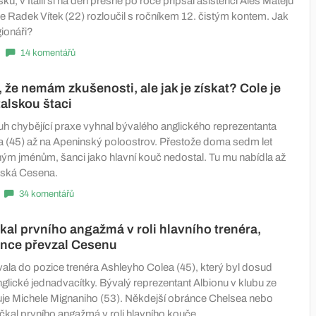
sku, v Itálii si na den přesně po roce připsal asistenci Aleš Matějů
 se Radek Vítek (22) rozloučil s ročníkem 12. čistým kontem. Jak
egionáři?
14 komentářů
, že nemám zkušenosti, ale jak je získat? Cole je
talskou štaci
h chybějící praxe vyhnal bývalého anglického reprezentanta
 (45) až na Apeninský poloostrov. Přestože doma sedm let
ným jménům, šanci jako hlavní kouč nedostal. Tu mu nabídla až
alská Cesena.
34 komentářů
kal prvního angažmá v roli hlavního trenéra,
ánce převzal Cesenu
la do pozice trenéra Ashleyho Colea (45), který byl dosud
glické jednadvacítky. Bývalý reprezentant Albionu v klubu ze
uje Michele Mignaniho (53). Někdejší obránce Chelsea nebo
čkal prvního angažmá v roli hlavního kouče.