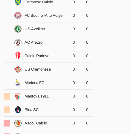
Carrarese Calcio
0
0
FC Südtirol-Alto Adige
0
0
US Avellino
0
0
AC Arezzo
0
0
Calcio Padova
0
0
US Cremonese
0
0
Modena FC
0
0
Mantova 1911
0
0
Pisa SC
0
0
Ascoli Calcio
0
0