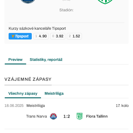
Stadión:
Kurzy sázkové kanceláře Tipsport
4.90
3.92
1.52
1
0
2
Preview
Statistiky, reportáž
VZÁJEMNÉ ZÁPASY
Všechny zápasy
Meistriliiga
18.06.2025
Meistriliiga
17. kolo
1:2
Trans Narva
Flora Tallinn