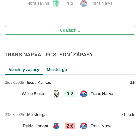
4:3
Flora Tallinn
Trans Narva
6 dalších...
TRANS NARVA - POSLEDNÍ ZÁPASY
Všechny zápasy
Meistriliiga
25.07.2025
Eesti Karikas
2.k
0:8
Welco Elekter II
Trans Narva
20.07.2025
Meistriliiga
21. kolo
2:0
Paide Linnam.
Trans Narva