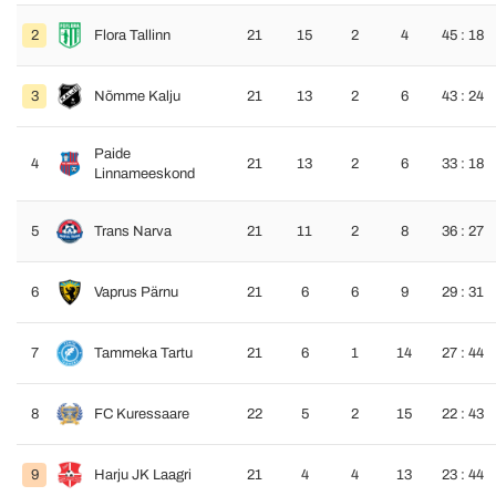
2
Flora Tallinn
21
15
2
4
45 : 18
3
Nõmme Kalju
21
13
2
6
43 : 24
Paide
4
21
13
2
6
33 : 18
Linnameeskond
5
Trans Narva
21
11
2
8
36 : 27
6
Vaprus Pärnu
21
6
6
9
29 : 31
7
Tammeka Tartu
21
6
1
14
27 : 44
8
FC Kuressaare
22
5
2
15
22 : 43
9
Harju JK Laagri
21
4
4
13
23 : 44