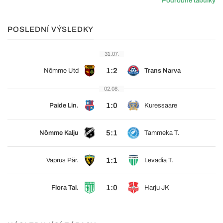
Podrobné tabulky
POSLEDNÍ VÝSLEDKY
31.07.
1:2
Nõmme Utd
Trans Narva
02.08.
1:0
Paide Lin.
Kuressaare
5:1
Nõmme Kalju
Tammeka T.
1:1
Vaprus Pär.
Levadia T.
1:0
Flora Tal.
Harju JK