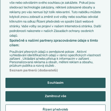
Evropské koeficienty
Brazílie
vše nebo odvoláním svého souhlasu je zakážete. Pokud jsou
Přestupy
sledovací technologie zakázány, některé zobrazené obsahy a
Přestupové spekulace
reklamy pro vás nemusí být tolik relevantní. Tuto nabídku můžete
Přestupy
Zranění
kdykoli znovu zobrazit a změnit své volby nebo souhlas odvolat
Zápasy
kliknutím na odkaz Řízení předvoleb ve spodní části webové
Livescore
stránky. Vaše volby se projeví v našem Internetová stránka. Další
Kluby
Tipovací soutěž
podrobnosti naleznete v našich Zásadách ochrany osobních
Arsenal FC
Fotbal TV
údajů.
Chelsea FC
Společně s našimi partnery zpracováváme údaje s tímto
Manchester United
cílem:
AC Milán
Juventus FC
Používání přesných údajů o zeměpisné poloze . Aktivní
Bayern Mnichov
vyhledávání identifikačních údajů v rámci specifických vlastností
zařízení . Ukládání a/nebo přístup k informacím v zařízení .
FC Barcelona
Personalizovaná reklama a obsah, měření reklam a obsahu,
Real Madrid
průzkum publika a rozvoj služeb .
Seznam partnerů (dodavatelů)
Souhlasím
Copyright © 2001-2026 EuroFotbal.cz. Využíváme zpravodajství ČTK.
RSS
Podmínky užití
Informace o zpracování osobních údajů
Zamítnout vše
GDPR a žurnalistika
Nastavení soukromí
Kontakt
Tiráž
Řízení předvoleb