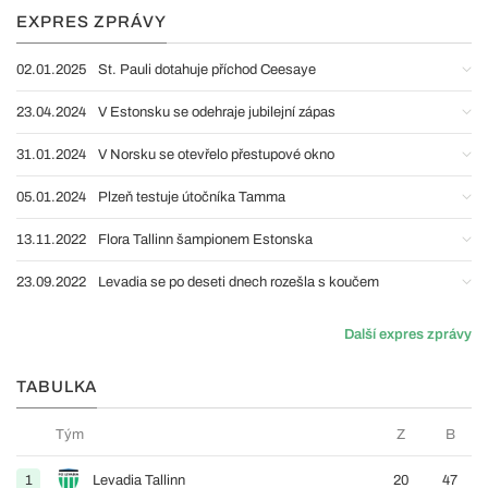
EXPRES ZPRÁVY
02.01.2025
St. Pauli dotahuje příchod Ceesaye
23.04.2024
V Estonsku se odehraje jubilejní zápas
31.01.2024
V Norsku se otevřelo přestupové okno
05.01.2024
Plzeň testuje útočníka Tamma
13.11.2022
Flora Tallinn šampionem Estonska
23.09.2022
Levadia se po deseti dnech rozešla s koučem
Další expres zprávy
TABULKA
Tým
Z
B
1
Levadia Tallinn
20
47