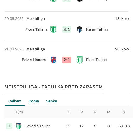
29.06.2025
Meistriliiga
18. kolo
3:1
Flora Tallinn
Kalev Tallinn
21.06.2025
Meistriliiga
20. kolo
2:1
Paide Linnam.
Flora Tallinn
MEISTRILIIGA - TABULKA PŘED ZÁPASEM
Celkem
Doma
Venku
Tým
Z
V
R
P
S
1
Levadia Tallinn
22
17
2
3
53 : 16