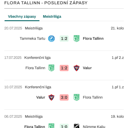
FLORA TALLINN - POSLEDNÍ ZÁPASY
Všechny zápasy
Meistriliiga
20.07.2025
Meistriliiga
21. kolo
1:2
Tammeka Tartu
Flora Tallinn
17.07.2025
Konferenční liga
1.př 2.z
1:2
Flora Tallinn
Valur
10.07.2025
Konferenční liga
1.př 1.z
3:0
Valur
Flora Tallinn
06.07.2025
Meistriliiga
19. kolo
1:0
Flora Tallinn
Nõmme Kalju