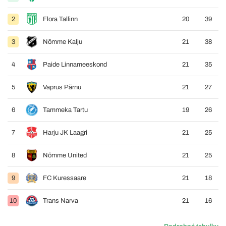
2
Flora Tallinn
20
39
3
Nõmme Kalju
21
38
4
Paide Linnameeskond
21
35
5
Vaprus Pärnu
21
27
6
Tammeka Tartu
19
26
7
Harju JK Laagri
21
25
8
Nõmme United
21
25
9
FC Kuressaare
21
18
10
Trans Narva
21
16