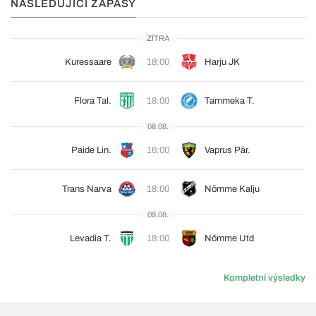
NÁSLEDUJÍCÍ ZÁPASY
ZÍTRA
Kuressaare
18:00
Harju JK
Flora Tal.
18:00
Tammeka T.
08.08.
Paide Lin.
16:00
Vaprus Pär.
Trans Narva
18:00
Nõmme Kalju
09.08.
Levadia T.
18:00
Nõmme Utd
Kompletní výsledky