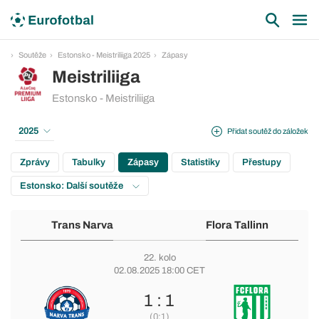
Soutěže
Estonsko - Meistriliiga 2025
Zápasy
Meistriliiga
Estonsko - Meistriliiga
2025
Přidat soutěž do záložek
Zprávy
Tabulky
Zápasy
Statistiky
Přestupy
Estonsko: Další soutěže
Trans Narva
Flora Tallinn
22. kolo
02.08.2025 18:00 CET
1 : 1
(0:1)