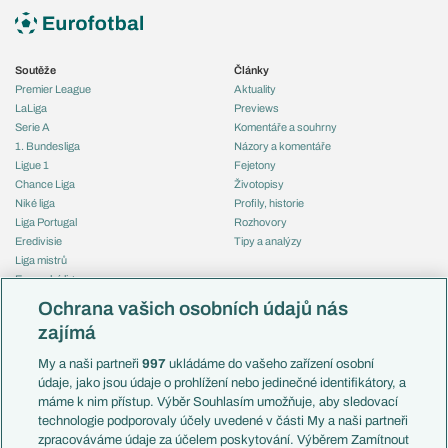
Soutěže
Články
Premier League
Aktuality
LaLiga
Previews
Serie A
Komentáře a souhrny
1. Bundesliga
Názory a komentáře
Ligue 1
Fejetony
Chance Liga
Životopisy
Niké liga
Profily, historie
Liga Portugal
Rozhovory
Eredivisie
Tipy a analýzy
Liga mistrů
Evropská liga
Reprezentace
Konferenční liga
Česko
Ochrana vašich osobních údajů nás
Mistrovství světa
Slovensko
zajímá
Liga národů
Anglie
Francie
My a naši partneři
997
ukládáme do vašeho zařízení osobní
Témata
Itálie
údaje, jako jsou údaje o prohlížení nebo jedinečné identifikátory, a
Představení týmů MS
Německo
máme k nim přístup. Výběr Souhlasím umožňuje, aby sledovací
EuroSkauting
Španělsko
technologie podporovaly účely uvedené v části My a naši partneři
PL v kostce
Argentina
zpracováváme údaje za účelem poskytování. Výběrem Zamítnout