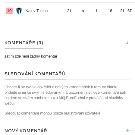
10
Kalev Tallinn
21
4
1
16
21 : 67
KOMENTÁŘE (0)
zatím zde není žádný komentář
SLEDOVÁNÍ KOMENTÁŘŮ
Chcete-li se rychle dovědět o nových komentářích k tomuto článku,
přidejte si jej ke svým sledovaným. Upozornění na nové komentáře pak
najdete ve svém osobním boxu Můj EuroFotbal v pravé části hlavičky
webu.
Sledovat komentáře mohou pouze registrovaní uživatelé.
NOVÝ KOMENTÁŘ