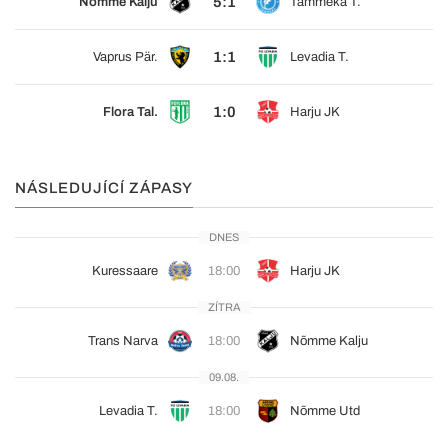
5:1
Nõmme Kalju
Tammeka T.
1:1
Vaprus Pär.
Levadia T.
1:0
Flora Tal.
Harju JK
NÁSLEDUJÍCÍ ZÁPASY
DNES
Kuressaare
18:00
Harju JK
ZÍTRA
Trans Narva
18:00
Nõmme Kalju
09.08.
Levadia T.
18:00
Nõmme Utd