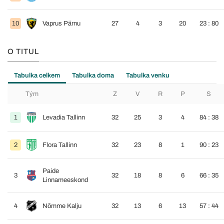
10
Vaprus Pärnu
27
4
3
20
23 : 80
O TITUL
Tabulka celkem
Tabulka doma
Tabulka venku
Tým
Z
V
R
P
S
1
Levadia Tallinn
32
25
3
4
84 : 38
2
Flora Tallinn
32
23
8
1
90 : 23
Paide
3
32
18
8
6
66 : 35
Linnameeskond
4
Nõmme Kalju
32
13
6
13
57 : 44