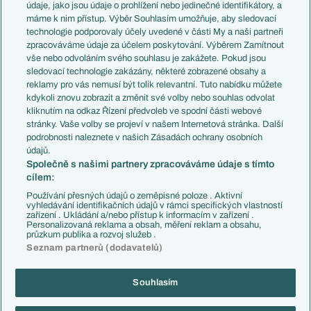
Témata
Itálie
údaje, jako jsou údaje o prohlížení nebo jedinečné identifikátory, a
Představení týmů MS
Německo
máme k nim přístup. Výběr Souhlasím umožňuje, aby sledovací
EuroSkauting
Španělsko
technologie podporovaly účely uvedené v části My a naši partneři
PL v kostce
Argentina
zpracováváme údaje za účelem poskytování. Výběrem Zamítnout
Evropské koeficienty
Brazílie
vše nebo odvoláním svého souhlasu je zakážete. Pokud jsou
Přestupy
sledovací technologie zakázány, některé zobrazené obsahy a
Přestupové spekulace
reklamy pro vás nemusí být tolik relevantní. Tuto nabídku můžete
Přestupy
Zranění
kdykoli znovu zobrazit a změnit své volby nebo souhlas odvolat
Zápasy
kliknutím na odkaz Řízení předvoleb ve spodní části webové
Livescore
stránky. Vaše volby se projeví v našem Internetová stránka. Další
Kluby
Tipovací soutěž
podrobnosti naleznete v našich Zásadách ochrany osobních
Arsenal FC
Fotbal TV
údajů.
Chelsea FC
Společně s našimi partnery zpracováváme údaje s tímto
Manchester United
cílem:
AC Milán
Juventus FC
Používání přesných údajů o zeměpisné poloze . Aktivní
Bayern Mnichov
vyhledávání identifikačních údajů v rámci specifických vlastností
zařízení . Ukládání a/nebo přístup k informacím v zařízení .
FC Barcelona
Personalizovaná reklama a obsah, měření reklam a obsahu,
Real Madrid
průzkum publika a rozvoj služeb .
Seznam partnerů (dodavatelů)
Souhlasím
Copyright © 2001-2026 EuroFotbal.cz. Využíváme zpravodajství ČTK.