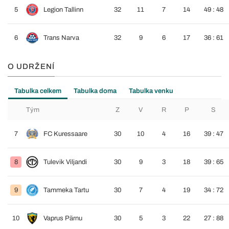
5
Legion Tallinn
32
11
7
14
49 : 48
6
Trans Narva
32
9
6
17
36 : 61
O UDRŽENÍ
Tabulka celkem
Tabulka doma
Tabulka venku
Tým
Z
V
R
P
S
7
FC Kuressaare
30
10
4
16
39 : 47
8
Tulevik Viljandi
30
9
3
18
39 : 65
9
Tammeka Tartu
30
7
4
19
34 : 72
10
Vaprus Pärnu
30
5
3
22
27 : 88