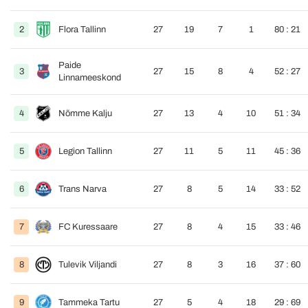
2
Flora Tallinn
27
19
7
1
80 : 21
Paide
3
27
15
8
4
52 : 27
Linnameeskond
4
Nõmme Kalju
27
13
4
10
51 : 34
5
Legion Tallinn
27
11
5
11
45 : 36
6
Trans Narva
27
8
5
14
33 : 52
7
FC Kuressaare
27
8
4
15
33 : 46
8
Tulevik Viljandi
27
8
3
16
37 : 60
9
Tammeka Tartu
27
5
4
18
29 : 69