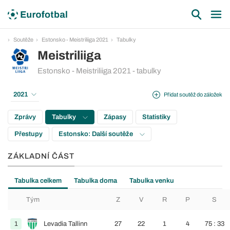
Soutěže
Estonsko - Meistriliiga 2021
Tabulky
Meistriliiga
Estonsko - Meistriliiga 2021 - tabulky
2021
Přidat soutěž do záložek
Zprávy
Tabulky
Zápasy
Statistiky
Přestupy
Estonsko: Další soutěže
ZÁKLADNÍ ČÁST
Tabulka celkem
Tabulka doma
Tabulka venku
Tým
Z
V
R
P
S
1
Levadia Tallinn
27
22
1
4
75 : 33