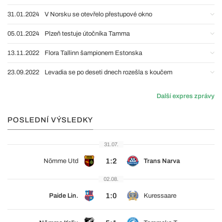
31.01.2024
V Norsku se otevřelo přestupové okno
05.01.2024
Plzeň testuje útočníka Tamma
13.11.2022
Flora Tallinn šampionem Estonska
23.09.2022
Levadia se po deseti dnech rozešla s koučem
Další expres zprávy
POSLEDNÍ VÝSLEDKY
31.07.
1:2
Nõmme Utd
Trans Narva
02.08.
1:0
Paide Lin.
Kuressaare