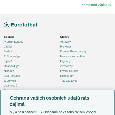
Kompletní výsledky
Soutěže
Články
Premier League
Aktuality
LaLiga
Previews
Serie A
Komentáře a souhrny
1. Bundesliga
Názory a komentáře
Ligue 1
Fejetony
Chance Liga
Životopisy
Niké liga
Profily, historie
Liga Portugal
Rozhovory
Eredivisie
Tipy a analýzy
Liga mistrů
Evropská liga
Reprezentace
Konferenční liga
Česko
Ochrana vašich osobních údajů nás
Mistrovství světa
Slovensko
zajímá
Liga národů
Anglie
Francie
My a naši partneři
997
ukládáme do vašeho zařízení osobní