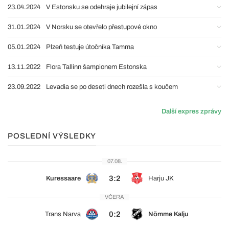
23.04.2024
V Estonsku se odehraje jubilejní zápas
31.01.2024
V Norsku se otevřelo přestupové okno
05.01.2024
Plzeň testuje útočníka Tamma
13.11.2022
Flora Tallinn šampionem Estonska
23.09.2022
Levadia se po deseti dnech rozešla s koučem
Další expres zprávy
POSLEDNÍ VÝSLEDKY
07.08.
3:2
Kuressaare
Harju JK
VČERA
0:2
Trans Narva
Nõmme Kalju