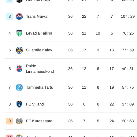
3
Trans Narva
36
22
7
7
107 : 29
4
Levadia Tallinn
36
21
10
5
76 : 25
5
Sillamäe Kalev
36
17
3
16
77 : 59
Paide
6
36
13
6
17
40 : 51
Linnameeskond
7
Tammeka Tartu
36
11
6
19
57 : 75
8
FC Viljandi
36
8
6
22
37 : 69
9
FC Kuressaare
36
7
5
24
28 : 68