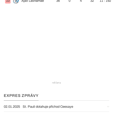
10
Ajax Lasnamäe
36
0
4
32
11 : 192
EXPRES ZPRÁVY
02.01.2025
St. Pauli dotahuje příchod Ceesaye