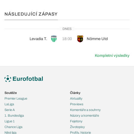
NÁSLEDUJÍCÍ ZÁPASY
DNES
Levadia T.
18:00
Nõmme Utd
Kompletní výsledky
Soutěže
Články
Premier League
Aktuality
LaLiga
Previews
Serie A
Komentáře a souhrny
1. Bundesliga
Názory a komentáře
Ligue 1
Fejetony
Chance Liga
Životopisy
Niké liga
Profily, historie