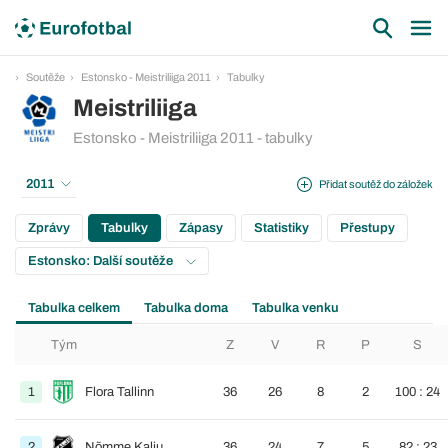
Soutěže
Estonsko - Meistriliiga 2011
Tabulky
Meistriliiga
Estonsko - Meistriliiga 2011 - tabulky
2011
Přidat soutěž do záložek
Zprávy
Tabulky
Zápasy
Statistiky
Přestupy
Estonsko: Další soutěže
Tabulka celkem
Tabulka doma
Tabulka venku
Tým
Z
V
R
P
S
1
Flora Tallinn
36
26
8
2
100 : 24
2
Nõmme Kalju
36
24
7
5
82 : 23