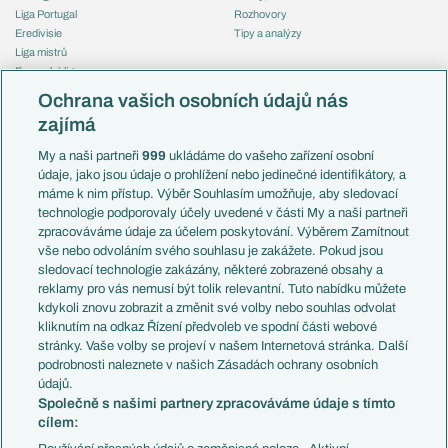
Liga Portugal
Rozhovory
Eredivisie
Tipy a analýzy
Liga mistrů
Evropská liga
Reprezentace
Konferenční liga
Česko
Ochrana vašich osobních údajů nás
Mistrovství světa
Slovensko
zajímá
Liga národů
Anglie
Francie
My a naši partneři
999
ukládáme do vašeho zařízení osobní
Témata
Itálie
údaje, jako jsou údaje o prohlížení nebo jedinečné identifikátory, a
Představení týmů MS
Německo
máme k nim přístup. Výběr Souhlasím umožňuje, aby sledovací
EuroSkauting
Španělsko
technologie podporovaly účely uvedené v části My a naši partneři
PL v kostce
Argentina
zpracováváme údaje za účelem poskytování. Výběrem Zamítnout
Evropské koeficienty
Brazílie
vše nebo odvoláním svého souhlasu je zakážete. Pokud jsou
Přestupy
sledovací technologie zakázány, některé zobrazené obsahy a
Přestupové spekulace
reklamy pro vás nemusí být tolik relevantní. Tuto nabídku můžete
Přestupy
Zranění
kdykoli znovu zobrazit a změnit své volby nebo souhlas odvolat
Zápasy
kliknutím na odkaz Řízení předvoleb ve spodní části webové
Livescore
stránky. Vaše volby se projeví v našem Internetová stránka. Další
Kluby
Tipovací soutěž
podrobnosti naleznete v našich Zásadách ochrany osobních
Arsenal FC
Fotbal TV
údajů.
Chelsea FC
Společně s našimi partnery zpracováváme údaje s tímto
Manchester United
cílem:
AC Milán
Juventus FC