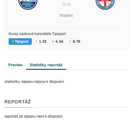
(1:1)
Stadión:
Kurzy sázkové kanceláře Tipsport
1.33
4.54
8.76
1
0
2
Preview
Statistiky, reportáž
statistiky zápasu nejsou k dispozici
REPORTÁŽ
reportáž ze zápasu není k dispozici