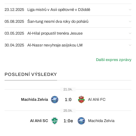
23.12.2025
Liga mistrů v Asii opětovně v Džiddě
05.08.2025
Šan-tung nesmí dva roky do pohárů
03.05.2025
Al-Hilal propustil trenéra Jesuse
30.04.2025
Al-Nassr nevyhraje asijskou LM
Další expres zprávy
POSLEDNÍ VÝSLEDKY
21.04.
1:0
Machida Zelvia
Al Ahli FC
25.04.
1:0e
Al Ahli SC
Machida Zelvia