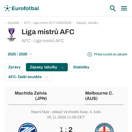
Soutěže
AFC - Liga mistrů AFC 2025/2026
Zápasy, tabulky
Liga mistrů AFC
AFC - Liga mistrů AFC
2025 / 2026
Přidat soutěž do záložek
Zprávy
Zápasy, tabulky
Statistiky
AFC: Další soutěže
Machida Zelvia
Melbourne C.
(JPN)
(AUS)
hlavní fáze
-
oblast Východní Asie
, 4. kolo
04.11.2025 11:00 CET
1 :
2