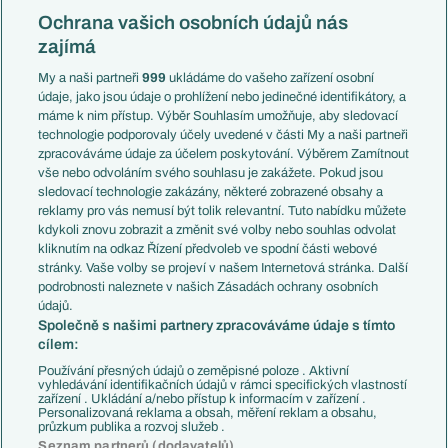
Konferenční liga
Česko
Ochrana vašich osobních údajů nás
Mistrovství světa
Slovensko
zajímá
Liga národů
Anglie
Francie
My a naši partneři
999
ukládáme do vašeho zařízení osobní
Témata
Itálie
údaje, jako jsou údaje o prohlížení nebo jedinečné identifikátory, a
Představení týmů MS
Německo
máme k nim přístup. Výběr Souhlasím umožňuje, aby sledovací
EuroSkauting
Španělsko
technologie podporovaly účely uvedené v části My a naši partneři
PL v kostce
Argentina
zpracováváme údaje za účelem poskytování. Výběrem Zamítnout
Evropské koeficienty
Brazílie
vše nebo odvoláním svého souhlasu je zakážete. Pokud jsou
Přestupy
sledovací technologie zakázány, některé zobrazené obsahy a
Přestupové spekulace
reklamy pro vás nemusí být tolik relevantní. Tuto nabídku můžete
Přestupy
Zranění
kdykoli znovu zobrazit a změnit své volby nebo souhlas odvolat
Zápasy
kliknutím na odkaz Řízení předvoleb ve spodní části webové
Livescore
stránky. Vaše volby se projeví v našem Internetová stránka. Další
Kluby
Tipovací soutěž
podrobnosti naleznete v našich Zásadách ochrany osobních
Arsenal FC
Fotbal TV
údajů.
Chelsea FC
Společně s našimi partnery zpracováváme údaje s tímto
Manchester United
cílem:
AC Milán
Juventus FC
Používání přesných údajů o zeměpisné poloze . Aktivní
Bayern Mnichov
vyhledávání identifikačních údajů v rámci specifických vlastností
zařízení . Ukládání a/nebo přístup k informacím v zařízení .
FC Barcelona
Personalizovaná reklama a obsah, měření reklam a obsahu,
Real Madrid
průzkum publika a rozvoj služeb .
Seznam partnerů (dodavatelů)