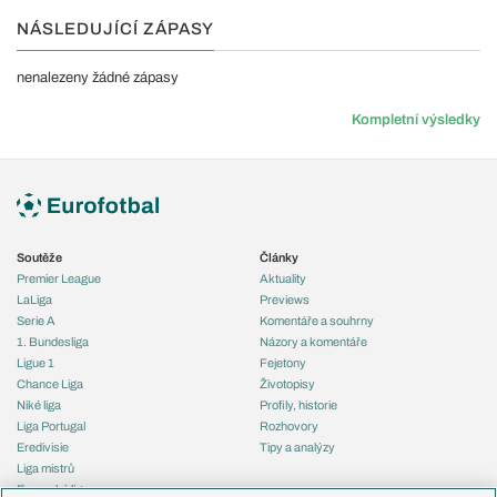
NÁSLEDUJÍCÍ ZÁPASY
nenalezeny žádné zápasy
Kompletní výsledky
Soutěže
Články
Premier League
Aktuality
LaLiga
Previews
Serie A
Komentáře a souhrny
1. Bundesliga
Názory a komentáře
Ligue 1
Fejetony
Chance Liga
Životopisy
Niké liga
Profily, historie
Liga Portugal
Rozhovory
Eredivisie
Tipy a analýzy
Liga mistrů
Evropská liga
Reprezentace