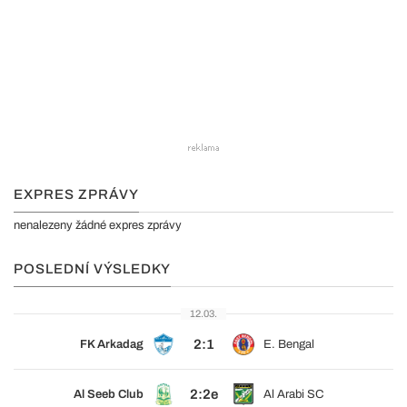
EXPRES ZPRÁVY
nenalezeny žádné expres zprávy
POSLEDNÍ VÝSLEDKY
12.03.
2:1
FK Arkadag
E. Bengal
2:2e
Al Seeb Club
Al Arabi SC