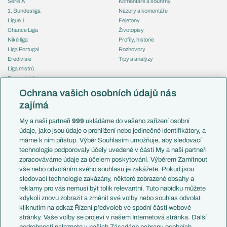
Serie A
Komentáře a souhrny
1. Bundesliga
Názory a komentáře
Ligue 1
Fejetony
Chance Liga
Životopisy
Niké liga
Profily, historie
Liga Portugal
Rozhovory
Eredivisie
Tipy a analýzy
Liga mistrů
Evropská liga
Reprezentace
Konferenční liga
Česko
Ochrana vašich osobních údajů nás
Mistrovství světa
Slovensko
zajímá
Liga národů
Anglie
Francie
My a naši partneři
999
ukládáme do vašeho zařízení osobní
Témata
Itálie
údaje, jako jsou údaje o prohlížení nebo jedinečné identifikátory, a
Představení týmů MS
Německo
máme k nim přístup. Výběr Souhlasím umožňuje, aby sledovací
EuroSkauting
Španělsko
technologie podporovaly účely uvedené v části My a naši partneři
PL v kostce
Argentina
zpracováváme údaje za účelem poskytování. Výběrem Zamítnout
Evropské koeficienty
Brazílie
vše nebo odvoláním svého souhlasu je zakážete. Pokud jsou
Přestupy
sledovací technologie zakázány, některé zobrazené obsahy a
Přestupové spekulace
reklamy pro vás nemusí být tolik relevantní. Tuto nabídku můžete
Přestupy
Zranění
kdykoli znovu zobrazit a změnit své volby nebo souhlas odvolat
Zápasy
kliknutím na odkaz Řízení předvoleb ve spodní části webové
Livescore
stránky. Vaše volby se projeví v našem Internetová stránka. Další
Kluby
Tipovací soutěž