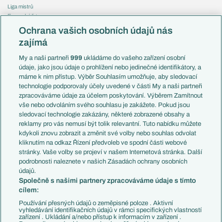
Liga mistrů
Evropská liga
Reprezentace
Konferenční liga
Česko
Ochrana vašich osobních údajů nás
Mistrovství světa
Slovensko
zajímá
Liga národů
Anglie
Francie
My a naši partneři
999
ukládáme do vašeho zařízení osobní
Témata
Itálie
údaje, jako jsou údaje o prohlížení nebo jedinečné identifikátory, a
Představení týmů MS
Německo
máme k nim přístup. Výběr Souhlasím umožňuje, aby sledovací
EuroSkauting
Španělsko
technologie podporovaly účely uvedené v části My a naši partneři
PL v kostce
Argentina
zpracováváme údaje za účelem poskytování. Výběrem Zamítnout
Evropské koeficienty
Brazílie
vše nebo odvoláním svého souhlasu je zakážete. Pokud jsou
Přestupy
sledovací technologie zakázány, některé zobrazené obsahy a
Přestupové spekulace
reklamy pro vás nemusí být tolik relevantní. Tuto nabídku můžete
Přestupy
Zranění
kdykoli znovu zobrazit a změnit své volby nebo souhlas odvolat
Zápasy
kliknutím na odkaz Řízení předvoleb ve spodní části webové
Livescore
stránky. Vaše volby se projeví v našem Internetová stránka. Další
Kluby
Tipovací soutěž
podrobnosti naleznete v našich Zásadách ochrany osobních
Arsenal FC
Fotbal TV
údajů.
Chelsea FC
Společně s našimi partnery zpracováváme údaje s tímto
Manchester United
cílem:
AC Milán
Juventus FC
Používání přesných údajů o zeměpisné poloze . Aktivní
Bayern Mnichov
vyhledávání identifikačních údajů v rámci specifických vlastností
zařízení . Ukládání a/nebo přístup k informacím v zařízení .
FC Barcelona