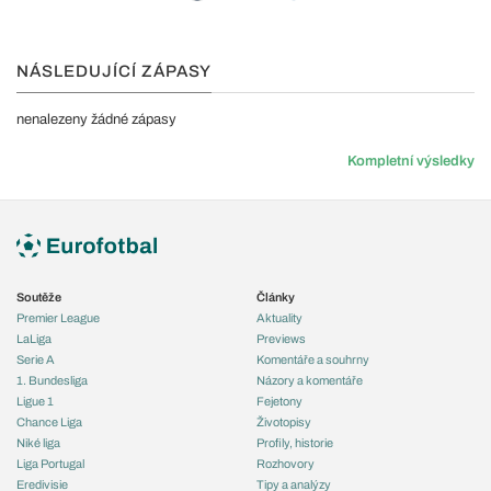
NÁSLEDUJÍCÍ ZÁPASY
nenalezeny žádné zápasy
Kompletní výsledky
Soutěže
Články
Premier League
Aktuality
LaLiga
Previews
Serie A
Komentáře a souhrny
1. Bundesliga
Názory a komentáře
Ligue 1
Fejetony
Chance Liga
Životopisy
Niké liga
Profily, historie
Liga Portugal
Rozhovory
Eredivisie
Tipy a analýzy