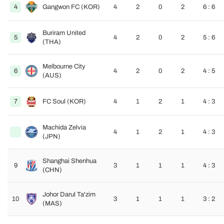
4
Gangwon FC (KOR)
4
2
0
2
6 : 6
Buriram United
5
4
2
0
2
5 : 6
(THA)
Melbourne City
6
4
2
0
2
4 : 5
(AUS)
7
FC Soul (KOR)
4
1
2
1
4 : 3
Machida Zelvia
4
1
2
1
4 : 3
(JPN)
Shanghai Shenhua
9
3
1
1
1
4 : 3
(CHN)
Johor Darul Ta'zim
10
3
1
1
1
3 : 2
(MAS)