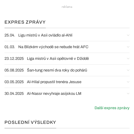
EXPRES ZPRÁVY
25.04.
Ligu mistrů v Asii ovládlo al-Ahlí
01.03.
Na Blízkém východě se nebude hrát AFC
23.12.2025
Liga mistrů v Asii opětovně v Džiddě
05.08.2025
Šan-tung nesmí dva roky do pohárů
03.05.2025
Al-Hilal propustil trenéra Jesuse
30.04.2025
Al-Nassr nevyhraje asijskou LM
Další expres zprávy
POSLEDNÍ VÝSLEDKY