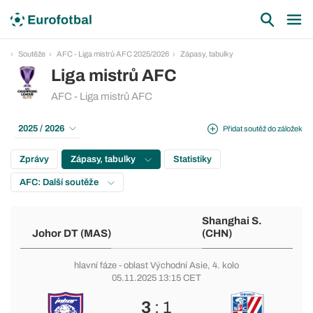
Soutěže
AFC - Liga mistrů AFC 2025/2026
Zápasy, tabulky
Liga mistrů AFC
AFC - Liga mistrů AFC
2025 / 2026
Přidat soutěž do záložek
Zprávy
Zápasy, tabulky
Statistiky
AFC: Další soutěže
Shanghai S.
Johor DT (MAS)
(CHN)
hlavní fáze
-
oblast Východní Asie
, 4. kolo
05.11.2025 13:15 CET
3
: 1