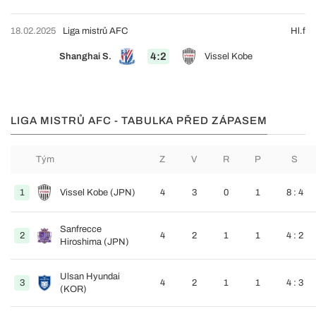
18.02.2025
Liga mistrů AFC
Hl.f
4:2
Shanghai S.
Vissel Kobe
LIGA MISTRŮ AFC - TABULKA PŘED ZÁPASEM
Tým
Z
V
R
P
S
1
Vissel Kobe (JPN)
4
3
0
1
8 : 4
Sanfrecce
2
4
2
1
1
4 : 2
Hiroshima (JPN)
Ulsan Hyundai
3
4
2
1
1
4 : 3
(KOR)