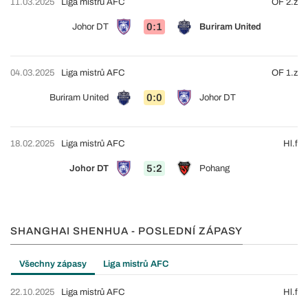
11.03.2025
Liga mistrů AFC
OF 2.z
0:1
Johor DT
Buriram United
04.03.2025
Liga mistrů AFC
OF 1.z
0:0
Buriram United
Johor DT
18.02.2025
Liga mistrů AFC
Hl.f
5:2
Johor DT
Pohang
SHANGHAI SHENHUA - POSLEDNÍ ZÁPASY
Všechny zápasy
Liga mistrů AFC
22.10.2025
Liga mistrů AFC
Hl.f