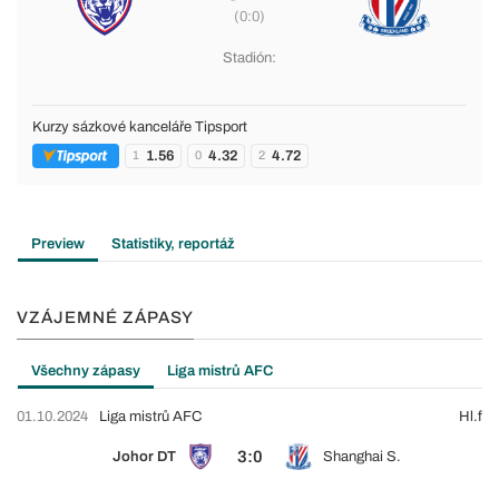
(0:0)
Stadión:
Kurzy sázkové kanceláře Tipsport
1.56
4.32
4.72
1
0
2
Preview
Statistiky, reportáž
VZÁJEMNÉ ZÁPASY
Všechny zápasy
Liga mistrů AFC
01.10.2024
Liga mistrů AFC
Hl.f
3:0
Johor DT
Shanghai S.