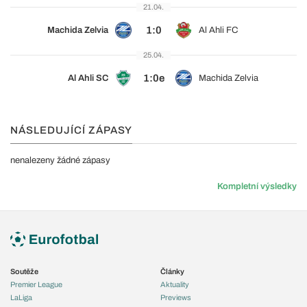
21.04.
1:0
Machida Zelvia
Al Ahli FC
25.04.
1:0e
Al Ahli SC
Machida Zelvia
NÁSLEDUJÍCÍ ZÁPASY
nenalezeny žádné zápasy
Kompletní výsledky
Soutěže
Články
Premier League
Aktuality
LaLiga
Previews