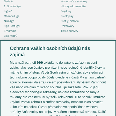
Serie A
Komentáře a souhrny
1. Bundesliga
Názory a komentáře
Ligue 1
Fejetony
Chance Liga
Životopisy
Niké liga
Profily, historie
Liga Portugal
Rozhovory
Eredivisie
Tipy a analýzy
Liga mistrů
Evropská liga
Reprezentace
Konferenční liga
Česko
Ochrana vašich osobních údajů nás
Mistrovství světa
Slovensko
zajímá
Liga národů
Anglie
Francie
My a naši partneři
999
ukládáme do vašeho zařízení osobní
Témata
Itálie
údaje, jako jsou údaje o prohlížení nebo jedinečné identifikátory, a
Představení týmů MS
Německo
máme k nim přístup. Výběr Souhlasím umožňuje, aby sledovací
EuroSkauting
Španělsko
technologie podporovaly účely uvedené v části My a naši partneři
PL v kostce
Argentina
zpracováváme údaje za účelem poskytování. Výběrem Zamítnout
Evropské koeficienty
Brazílie
vše nebo odvoláním svého souhlasu je zakážete. Pokud jsou
Přestupy
sledovací technologie zakázány, některé zobrazené obsahy a
Přestupové spekulace
reklamy pro vás nemusí být tolik relevantní. Tuto nabídku můžete
Přestupy
Zranění
kdykoli znovu zobrazit a změnit své volby nebo souhlas odvolat
Zápasy
kliknutím na odkaz Řízení předvoleb ve spodní části webové
Livescore
stránky. Vaše volby se projeví v našem Internetová stránka. Další
Kluby
Tipovací soutěž