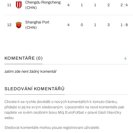
Chengdu Rongcheng
11
4
1
1
2
2 : 4
(CHN)
Shanghai Port
12
4
0
1
3
1 : 8
(CHN)
KOMENTÁŘE (0)
zatím zde není žádný komentář
SLEDOVÁNÍ KOMENTÁŘŮ
Chcete-li se rychle dovědět o nových komentářích k tomuto článku,
přidejte si jej ke svým sledovaným. Upozornění na nové komentáře pak
najdete ve svém osobním boxu Můj EuroFotbal v pravé části hlavičky
webu.
Sledovat komentáře mohou pouze registrovaní uživatelé.