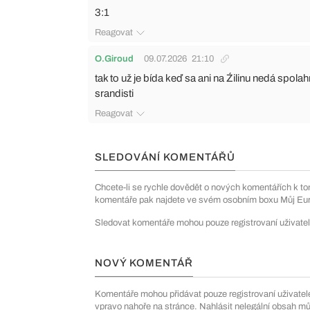
3:1
Reagovat
O.Giroud
09.07.2026
21:10
tak to už je bída keď sa ani na Źilinu nedá spola
srandisti
Reagovat
SLEDOVÁNÍ KOMENTÁŘŮ
Chcete-li se rychle dovědět o nových komentářích k to
komentáře pak najdete ve svém osobním boxu Můj Euro
Sledovat komentáře mohou pouze registrovaní uživatel
NOVÝ KOMENTÁŘ
Komentáře mohou přidávat pouze registrovaní uživatelé. 
vpravo nahoře na stránce. Nahlásit nelegální obsah m