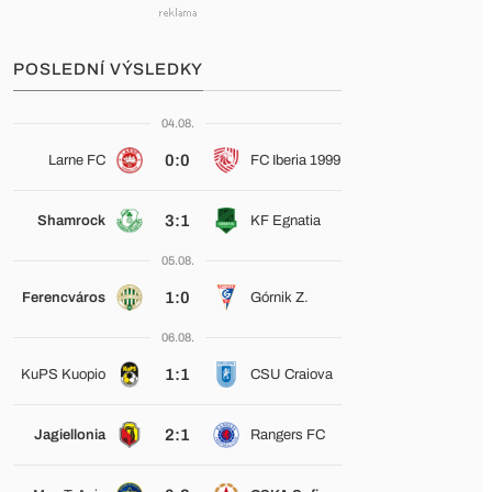
POSLEDNÍ VÝSLEDKY
04.08.
0:0
Larne FC
FC Iberia 1999
3:1
Shamrock
KF Egnatia
05.08.
1:0
Ferencváros
Górnik Z.
06.08.
1:1
KuPS Kuopio
CSU Craiova
2:1
Jagiellonia
Rangers FC