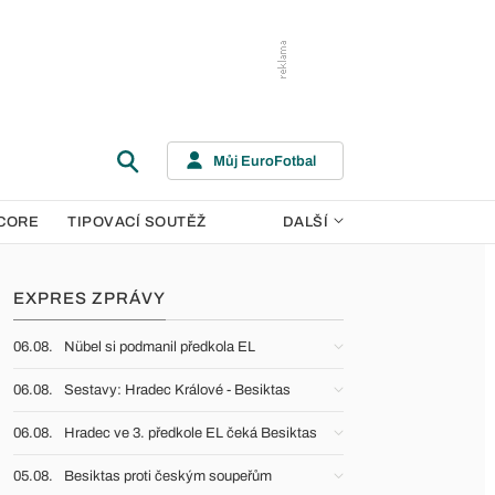
Můj EuroFotbal
CORE
TIPOVACÍ SOUTĚŽ
DALŠÍ
EXPRES ZPRÁVY
06.08.
Nübel si podmanil předkola EL
06.08.
Sestavy: Hradec Králové - Besiktas
06.08.
Hradec ve 3. předkole EL čeká Besiktas
05.08.
Besiktas proti českým soupeřům