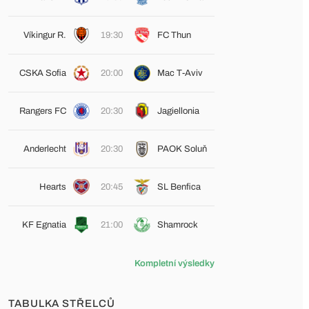
Víkingur R.
19:30
FC Thun
CSKA Sofia
20:00
Mac T-Aviv
Rangers FC
20:30
Jagiellonia
Anderlecht
20:30
PAOK Soluň
Hearts
20:45
SL Benfica
KF Egnatia
21:00
Shamrock
Kompletní výsledky
TABULKA STŘELCŮ