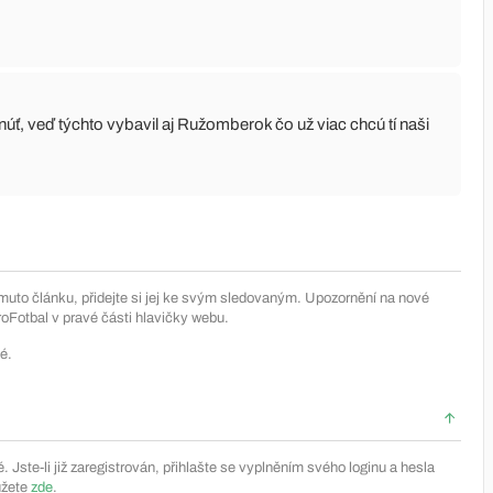
hnúť, veď týchto vybavil aj Ružomberok čo už viac chcú tí naši
muto článku, přidejte si jej ke svým sledovaným. Upozornění na nové
Fotbal v pravé části hlavičky webu.
é.
Jste-li již zaregistrován, přihlašte se vyplněním svého loginu a hesla
ůžete
zde
.