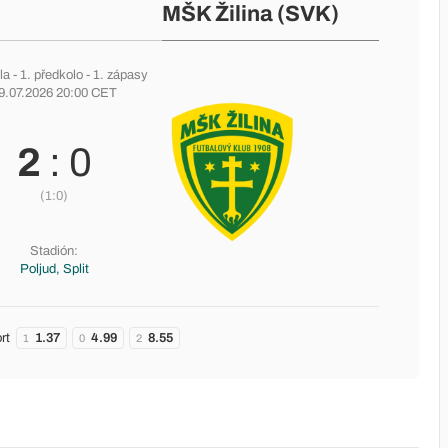
MŠK Žilina (SVK)
la
-
1. předkolo
- 1. zápasy
9.07.2026 20:00 CET
2
: 0
(1:0)
Stadión:
Poljud, Split
rt
1.37
4.99
8.55
1
0
2