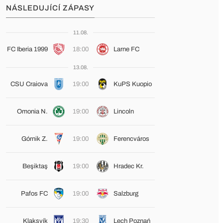
NÁSLEDUJÍCÍ ZÁPASY
11.08.
FC Iberia 1999
18:00
Larne FC
13.08.
CSU Craiova
19:00
KuPS Kuopio
Omonia N.
19:00
Lincoln
Górnik Z.
19:00
Ferencváros
Beşiktaş
19:00
Hradec Kr.
Pafos FC
19:00
Salzburg
Klaksvík
19:30
Lech Poznań