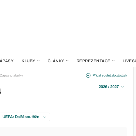
ÁPASY
KLUBY
ČLÁNKY
REPREZENTACE
LIVES
Zápasy, tabulky
Přidat soutěž do záložek
a
2026 / 2027
UEFA: Další soutěže