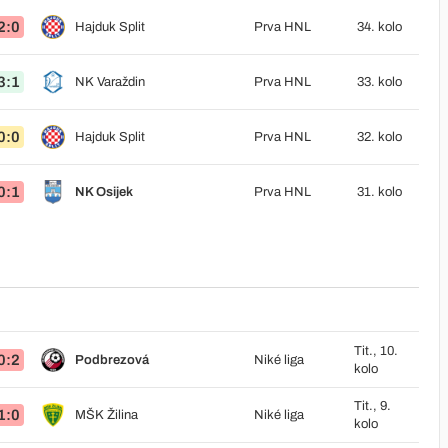
2:0
Hajduk Split
Prva HNL
34. kolo
3:1
NK Varaždin
Prva HNL
33. kolo
0:0
Hajduk Split
Prva HNL
32. kolo
0:1
NK Osijek
Prva HNL
31. kolo
Tit., 10.
0:2
Podbrezová
Niké liga
kolo
Tit., 9.
1:0
MŠK Žilina
Niké liga
kolo