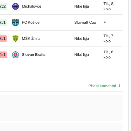
Tit., 8.
3:2
Michalovce
Niké liga
kolo
3:1
FC Košice
Slovnaft Cup
F
Tit., 7.
3:1
MŠK Žilina
Niké liga
kolo
Tit., 6.
0:1
Slovan Bratis.
Niké liga
kolo
Přidat komentář