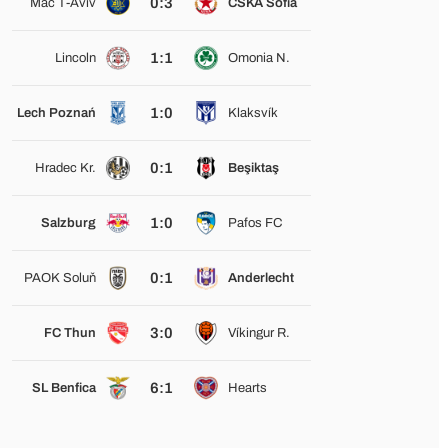
0:3
Mac T-Aviv
CSKA Sofia
1:1
Lincoln
Omonia N.
1:0
Lech Poznań
Klaksvík
0:1
Hradec Kr.
Beşiktaş
1:0
Salzburg
Pafos FC
0:1
PAOK Soluň
Anderlecht
3:0
FC Thun
Víkingur R.
6:1
SL Benfica
Hearts