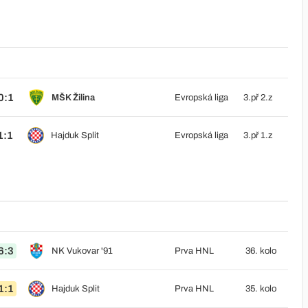
0:1
MŠK Žilina
Evropská liga
3.př 2.z
1:1
Hajduk Split
Evropská liga
3.př 1.z
6:3
NK Vukovar '91
Prva HNL
36. kolo
1:1
Hajduk Split
Prva HNL
35. kolo