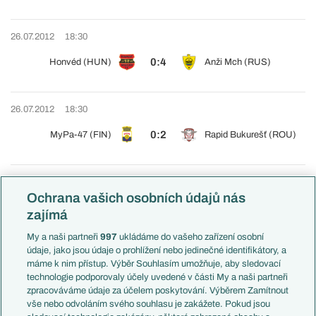
26.07.2012
18:30
0:4
Honvéd (HUN)
Anži Mch (RUS)
26.07.2012
18:30
0:2
MyPa-47 (FIN)
Rapid Bukurešť (ROU)
26.07.2012
19:00
Ochrana vašich osobních údajů nás
0:0
SV Ried (AUT)
Šachtër S. (BLR)
zajímá
My a naši partneři
997
ukládáme do vašeho zařízení osobní
údaje, jako jsou údaje o prohlížení nebo jedinečné identifikátory, a
26.07.2012
19:00
máme k nim přístup. Výběr Souhlasím umožňuje, aby sledovací
technologie podporovaly účely uvedené v části My a naši partneři
1:1
CSKA Sofia (BUL)
ND Mura 05 (SLO)
zpracováváme údaje za účelem poskytování. Výběrem Zamítnout
vše nebo odvoláním svého souhlasu je zakážete. Pokud jsou