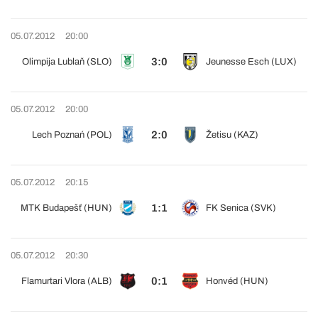
05.07.2012
20:00
3:0
Olimpija Lublaň (SLO)
Jeunesse Esch (LUX)
05.07.2012
20:00
2:0
Lech Poznań (POL)
Žetisu (KAZ)
05.07.2012
20:15
1:1
MTK Budapešť (HUN)
FK Senica (SVK)
05.07.2012
20:30
0:1
Flamurtari Vlora (ALB)
Honvéd (HUN)