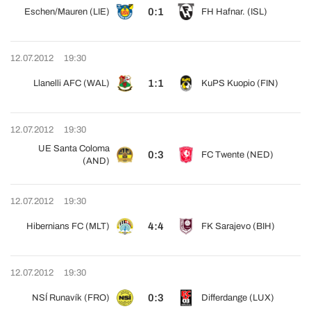
0:1
Eschen/Mauren (LIE)
FH Hafnar. (ISL)
12.07.2012
19:30
1:1
Llanelli AFC (WAL)
KuPS Kuopio (FIN)
12.07.2012
19:30
UE Santa Coloma
0:3
FC Twente (NED)
(AND)
12.07.2012
19:30
4:4
Hibernians FC (MLT)
FK Sarajevo (BIH)
12.07.2012
19:30
0:3
NSÍ Runavík (FRO)
Differdange (LUX)