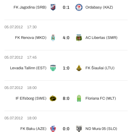
0:1
FK Jagodina (SRB)
Ordabasy (KAZ)
05.07.2012
17:30
4:0
FK Renova (MKD)
AC Libertas (SMR)
05.07.2012
17:45
1:0
Levadia Tallinn (EST)
FK Šiauliai (LTU)
05.07.2012
18:00
8:0
IF Elfsborg (SWE)
Floriana FC (MLT)
05.07.2012
18:00
0:0
FK Baku (AZE)
ND Mura 05 (SLO)