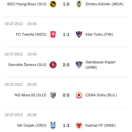
1:0
BSC Young Boys (SUI)
Zimbru Kišiněv (MDA)
19.07.2012
19:45
1:1
FC Twente (NED)
Inter Turku (FIN)
19.07.2012
19:45
Gandzasar Kapan
2:0
Servette Ženeva (SUI)
(ARM)
19.07.2012
20:00
0:0
ND Mura 05 (SLO)
CSKA Sofia (BUL)
19.07.2012
20:00
1:3
NK Osijek (CRO)
Kalmar FF (SWE)