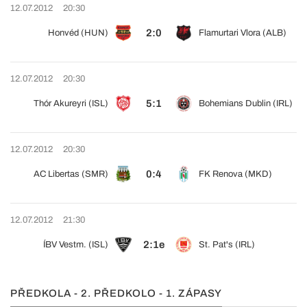
12.07.2012
20:30
2:0
Honvéd (HUN)
Flamurtari Vlora (ALB)
12.07.2012
20:30
5:1
Thór Akureyri (ISL)
Bohemians Dublin (IRL)
12.07.2012
20:30
0:4
AC Libertas (SMR)
FK Renova (MKD)
12.07.2012
21:30
2:1e
ÍBV Vestm. (ISL)
St. Pat's (IRL)
PŘEDKOLA - 2. PŘEDKOLO - 1. ZÁPASY