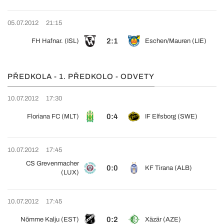
05.07.2012
21:15
2:1
FH Hafnar. (ISL)
Eschen/Mauren (LIE)
PŘEDKOLA - 1. PŘEDKOLO - ODVETY
10.07.2012
17:30
0:4
Floriana FC (MLT)
IF Elfsborg (SWE)
10.07.2012
17:45
CS Grevenmacher
0:0
KF Tirana (ALB)
(LUX)
10.07.2012
17:45
0:2
Nõmme Kalju (EST)
Xäzär (AZE)