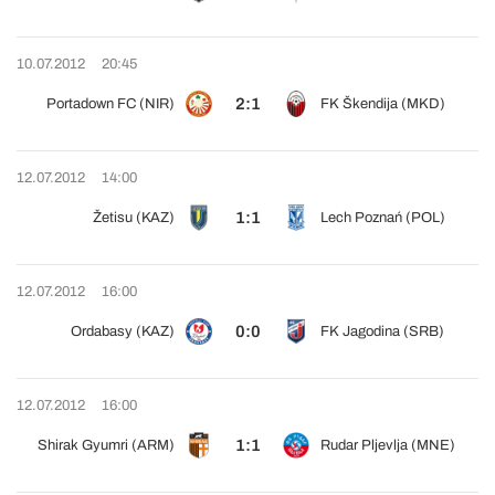
10.07.2012
20:45
2:1
Portadown FC (NIR)
FK Škendija (MKD)
12.07.2012
14:00
1:1
Žetisu (KAZ)
Lech Poznań (POL)
12.07.2012
16:00
0:0
Ordabasy (KAZ)
FK Jagodina (SRB)
12.07.2012
16:00
1:1
Shirak Gyumri (ARM)
Rudar Pljevlja (MNE)