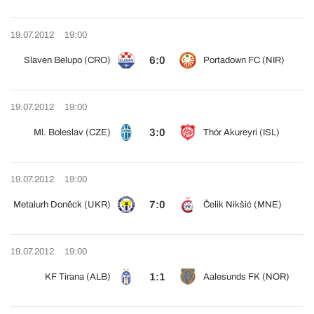
19.07.2012
19:00
6:0
Slaven Belupo (CRO)
Portadown FC (NIR)
19.07.2012
19:00
3:0
Ml. Boleslav (CZE)
Thór Akureyri (ISL)
19.07.2012
19:00
7:0
Metalurh Doněck (UKR)
Čelik Nikšić (MNE)
19.07.2012
19:00
1:1
KF Tirana (ALB)
Aalesunds FK (NOR)