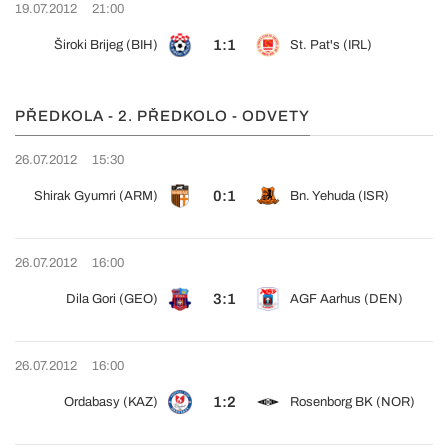
19.07.2012
21:00
1:1
Široki Brijeg (BIH)
St. Pat's (IRL)
PŘEDKOLA - 2. PŘEDKOLO - ODVETY
26.07.2012
15:30
0:1
Shirak Gyumri (ARM)
Bn. Yehuda (ISR)
26.07.2012
16:00
3:1
Dila Gori (GEO)
AGF Aarhus (DEN)
26.07.2012
16:00
1:2
Ordabasy (KAZ)
Rosenborg BK (NOR)