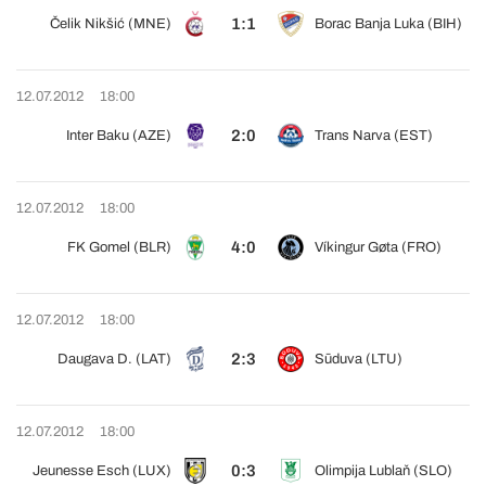
1:1
Čelik Nikšić (MNE)
Borac Banja Luka (BIH)
12.07.2012
18:00
2:0
Inter Baku (AZE)
Trans Narva (EST)
12.07.2012
18:00
4:0
FK Gomel (BLR)
Víkingur Gøta (FRO)
12.07.2012
18:00
2:3
Daugava D. (LAT)
Sūduva (LTU)
12.07.2012
18:00
0:3
Jeunesse Esch (LUX)
Olimpija Lublaň (SLO)