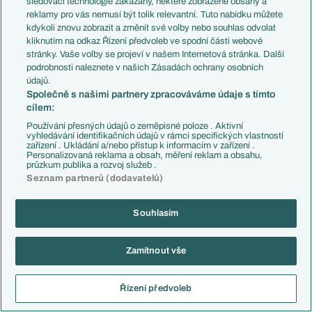
sledovací technologie zakázány, některé zobrazené obsahy a
26.07.2012
19:00
reklamy pro vás nemusí být tolik relevantní. Tuto nabídku můžete
kdykoli znovu zobrazit a změnit své volby nebo souhlas odvolat
2:1p
Asteras Tripolis (GRE)
Inter Baku (AZE)
kliknutím na odkaz Řízení předvoleb ve spodní části webové
stránky. Vaše volby se projeví v našem Internetová stránka. Další
podrobnosti naleznete v našich Zásadách ochrany osobních
údajů.
26.07.2012
19:00
Společně s našimi partnery zpracováváme údaje s tímto
cílem:
3:0
Kalmar FF (SWE)
NK Osijek (CRO)
Používání přesných údajů o zeměpisné poloze . Aktivní
vyhledávání identifikačních údajů v rámci specifických vlastností
zařízení . Ukládání a/nebo přístup k informacím v zařízení .
26.07.2012
19:00
Personalizovaná reklama a obsah, měření reklam a obsahu,
průzkum publika a rozvoj služeb .
Seznam partnerů (dodavatelů)
1:0e
Tromsø IL (NOR)
Olimpija Lublaň (SLO)
Souhlasím
26.07.2012
19:00
Zamítnout vše
3:0
Anorthosis (CYP)
Levadia Tallinn (EST)
Řízení předvoleb
26.07.2012
19:00