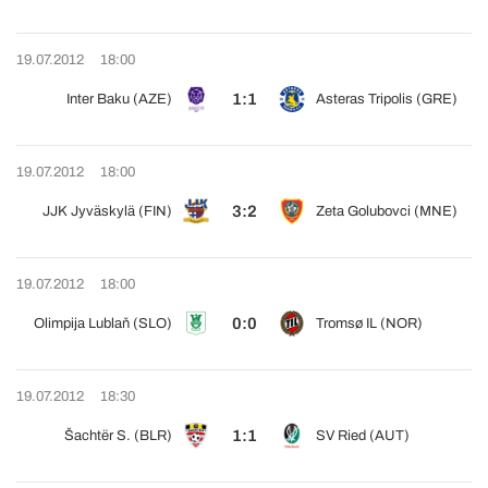
19.07.2012
18:00
1:1
Inter Baku (AZE)
Asteras Tripolis (GRE)
19.07.2012
18:00
3:2
JJK Jyväskylä (FIN)
Zeta Golubovci (MNE)
19.07.2012
18:00
0:0
Olimpija Lublaň (SLO)
Tromsø IL (NOR)
19.07.2012
18:30
1:1
Šachtër S. (BLR)
SV Ried (AUT)