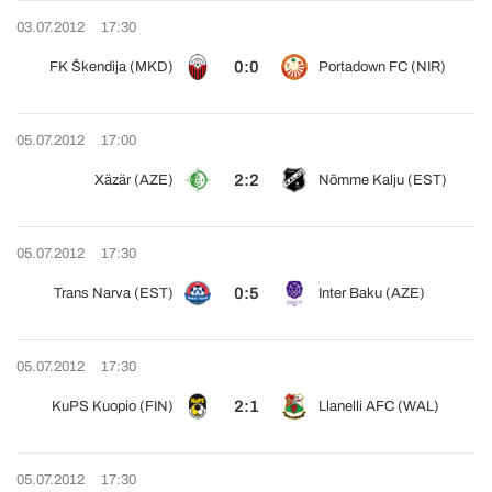
03.07.2012
17:30
0:0
FK Škendija (MKD)
Portadown FC (NIR)
05.07.2012
17:00
2:2
Xäzär (AZE)
Nõmme Kalju (EST)
05.07.2012
17:30
0:5
Trans Narva (EST)
Inter Baku (AZE)
05.07.2012
17:30
2:1
KuPS Kuopio (FIN)
Llanelli AFC (WAL)
05.07.2012
17:30