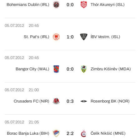
0:0
Bohemians Dublin (IRL)
Thór Akureyri (ISL)
05.07.2012
20:45
1:0
St. Pat's (IRL)
ÍBV Vestm. (ISL)
05.07.2012
20:45
0:0
Bangor City (WAL)
Zimbru Kišiněv (MDA)
05.07.2012
21:00
0:3
Crusaders FC (NIR)
Rosenborg BK (NOR)
05.07.2012
21:05
2:2
Borac Banja Luka (BIH)
Čelik Nikšić (MNE)