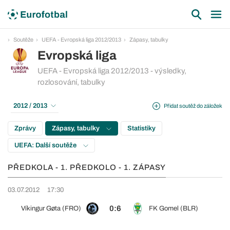
Soutěže
UEFA - Evropská liga 2012/2013
Zápasy, tabulky
Evropská liga
UEFA - Evropská liga 2012/2013 - výsledky,
rozlosování, tabulky
2012 / 2013
Přidat soutěž do záložek
Zprávy
Zápasy, tabulky
Statistiky
UEFA: Další soutěže
PŘEDKOLA - 1. PŘEDKOLO - 1. ZÁPASY
03.07.2012
17:30
0:6
Víkingur Gøta (FRO)
FK Gomel (BLR)