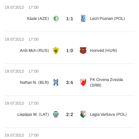
19.07.2012
17:00
1:1
Xäzär (AZE)
Lech Poznań (POL)
19.07.2012
17:00
1:0
Anži Mch (RUS)
Honvéd (HUN)
19.07.2012
17:00
FK Crvena Zvezda
3:4
Naftan N. (BLR)
(SRB)
19.07.2012
17:00
2:2
Liepājas M. (LAT)
Legia Varšava (POL)
19.07.2012
17:00