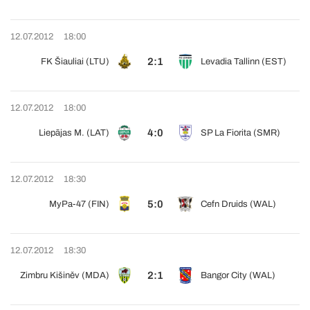
12.07.2012
18:00
2:1
FK Šiauliai (LTU)
Levadia Tallinn (EST)
12.07.2012
18:00
4:0
Liepājas M. (LAT)
SP La Fiorita (SMR)
12.07.2012
18:30
5:0
MyPa-47 (FIN)
Cefn Druids (WAL)
12.07.2012
18:30
2:1
Zimbru Kišiněv (MDA)
Bangor City (WAL)