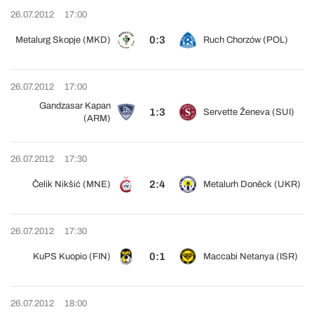
26.07.2012
17:00
0:3
Metalurg Skopje (MKD)
Ruch Chorzów (POL)
26.07.2012
17:00
Gandzasar Kapan
1:3
Servette Ženeva (SUI)
(ARM)
26.07.2012
17:30
2:4
Čelik Nikšić (MNE)
Metalurh Doněck (UKR)
26.07.2012
17:30
0:1
KuPS Kuopio (FIN)
Maccabi Netanya (ISR)
26.07.2012
18:00