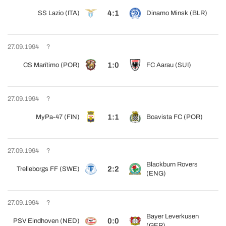
4:1
SS Lazio (ITA)
Dinamo Minsk (BLR)
27.09.1994
?
1:0
CS Marítimo (POR)
FC Aarau (SUI)
27.09.1994
?
1:1
MyPa-47 (FIN)
Boavista FC (POR)
27.09.1994
?
Blackburn Rovers
2:2
Trelleborgs FF (SWE)
(ENG)
27.09.1994
?
Bayer Leverkusen
0:0
PSV Eindhoven (NED)
(GER)