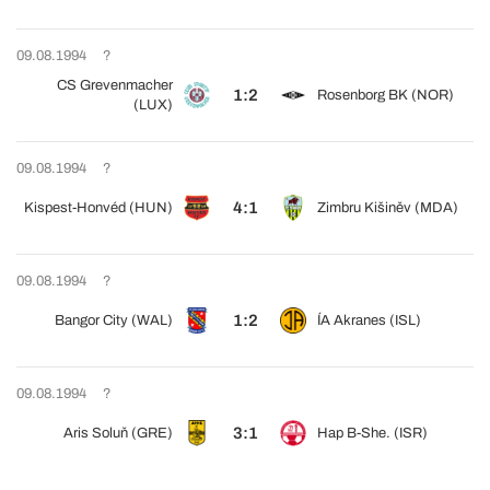
09.08.1994
?
CS Grevenmacher
1:2
Rosenborg BK (NOR)
(LUX)
09.08.1994
?
4:1
Kispest-Honvéd (HUN)
Zimbru Kišiněv (MDA)
09.08.1994
?
1:2
Bangor City (WAL)
ÍA Akranes (ISL)
09.08.1994
?
3:1
Aris Soluň (GRE)
Hap B-She. (ISR)