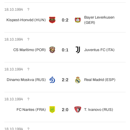
18.10.1994
?
Bayer Leverkusen
0:2
Kispest-Honvéd (HUN)
(GER)
18.10.1994
?
0:1
CS Marítimo (POR)
Juventus FC (ITA)
18.10.1994
?
2:2
Dinamo Moskva (RUS)
Real Madrid (ESP)
18.10.1994
?
2:0
FC Nantes (FRA)
T. Ivanovo (RUS)
18.10.1994
?