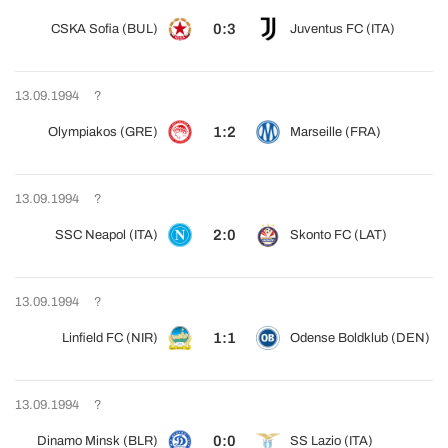
0:3
CSKA Sofia (BUL)
Juventus FC (ITA)
13.09.1994
?
1:2
Olympiakos (GRE)
Marseille (FRA)
13.09.1994
?
2:0
SSC Neapol (ITA)
Skonto FC (LAT)
13.09.1994
?
1:1
Linfield FC (NIR)
Odense Boldklub (DEN)
13.09.1994
?
0:0
Dinamo Minsk (BLR)
SS Lazio (ITA)