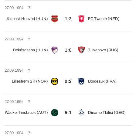
27.09.1994
?
1:3
Kispest-Honvéd (HUN)
FC Twente (NED)
27.09.1994
?
1:0
Békéscsaba (HUN)
T. Ivanovo (RUS)
27.09.1994
?
0:2
Lillestrøm SK (NOR)
Bordeaux (FRA)
27.09.1994
?
5:1
Wacker Innsbruck (AUT)
Dinamo Tbilisi (GEO)
27.09.1994
?