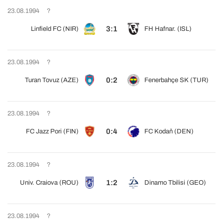
23.08.1994
?
3:1
Linfield FC (NIR)
FH Hafnar. (ISL)
23.08.1994
?
0:2
Turan Tovuz (AZE)
Fenerbahçe SK (TUR)
23.08.1994
?
0:4
FC Jazz Pori (FIN)
FC Kodaň (DEN)
23.08.1994
?
1:2
Univ. Craiova (ROU)
Dinamo Tbilisi (GEO)
23.08.1994
?