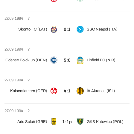
27.09.1994
?
0:1
Skonto FC (LAT)
SSC Neapol (ITA)
27.09.1994
?
5:0
Odense Boldklub (DEN)
Linfield FC (NIR)
27.09.1994
?
4:1
Kaiserslautern (GER)
ÍA Akranes (ISL)
27.09.1994
?
1:1p
Aris Soluň (GRE)
GKS Katowice (POL)