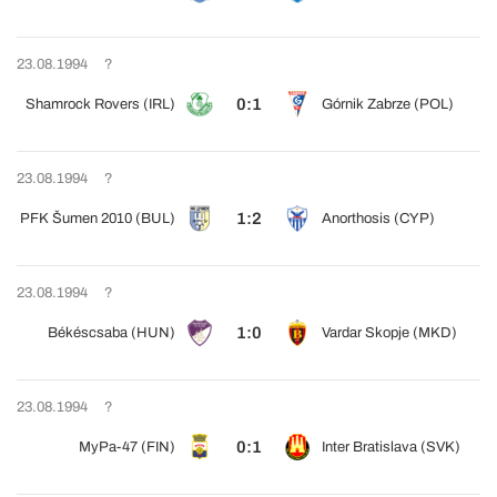
23.08.1994
?
0:1
Shamrock Rovers (IRL)
Górnik Zabrze (POL)
23.08.1994
?
1:2
PFK Šumen 2010 (BUL)
Anorthosis (CYP)
23.08.1994
?
1:0
Békéscsaba (HUN)
Vardar Skopje (MKD)
23.08.1994
?
0:1
MyPa-47 (FIN)
Inter Bratislava (SVK)