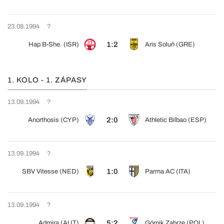
23.08.1994
?
1:2
Hap B-She. (ISR)
Aris Soluň (GRE)
1. KOLO - 1. ZÁPASY
13.09.1994
?
2:0
Anorthosis (CYP)
Athletic Bilbao (ESP)
13.09.1994
?
1:0
SBV Vitesse (NED)
Parma AC (ITA)
13.09.1994
?
5:2
Admira (AUT)
Górnik Zabrze (POL)