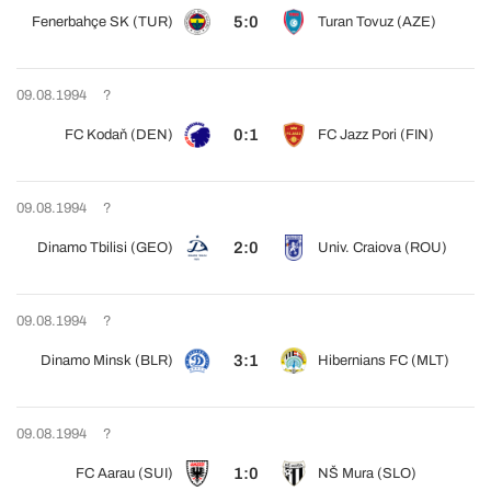
5:0
Fenerbahçe SK (TUR)
Turan Tovuz (AZE)
09.08.1994
?
0:1
FC Kodaň (DEN)
FC Jazz Pori (FIN)
09.08.1994
?
2:0
Dinamo Tbilisi (GEO)
Univ. Craiova (ROU)
09.08.1994
?
3:1
Dinamo Minsk (BLR)
Hibernians FC (MLT)
09.08.1994
?
1:0
FC Aarau (SUI)
NŠ Mura (SLO)