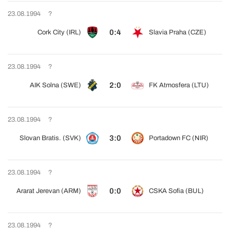
23.08.1994
?
0:4
Cork City (IRL)
Slavia Praha (CZE)
23.08.1994
?
2:0
AIK Solna (SWE)
FK Atmosfera (LTU)
23.08.1994
?
3:0
Slovan Bratis. (SVK)
Portadown FC (NIR)
23.08.1994
?
0:0
Ararat Jerevan (ARM)
CSKA Sofia (BUL)
23.08.1994
?