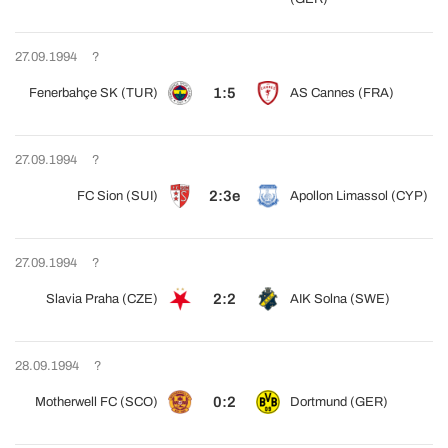
27.09.1994
?
1:5
Fenerbahçe SK (TUR)
AS Cannes (FRA)
27.09.1994
?
2:3e
FC Sion (SUI)
Apollon Limassol (CYP)
27.09.1994
?
2:2
Slavia Praha (CZE)
AIK Solna (SWE)
28.09.1994
?
0:2
Motherwell FC (SCO)
Dortmund (GER)