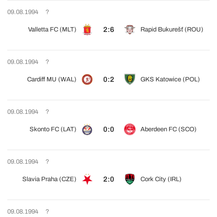
09.08.1994
?
2:6
Valletta FC (MLT)
Rapid Bukurešť (ROU)
09.08.1994
?
0:2
Cardiff MU (WAL)
GKS Katowice (POL)
09.08.1994
?
0:0
Skonto FC (LAT)
Aberdeen FC (SCO)
09.08.1994
?
2:0
Slavia Praha (CZE)
Cork City (IRL)
09.08.1994
?