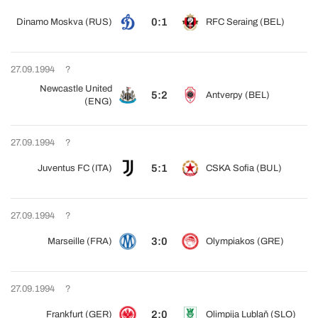
0:1
Dinamo Moskva (RUS)
RFC Seraing (BEL)
27.09.1994
?
Newcastle United
5:2
Antverpy (BEL)
(ENG)
27.09.1994
?
5:1
Juventus FC (ITA)
CSKA Sofia (BUL)
27.09.1994
?
3:0
Marseille (FRA)
Olympiakos (GRE)
27.09.1994
?
2:0
Frankfurt (GER)
Olimpija Lublaň (SLO)