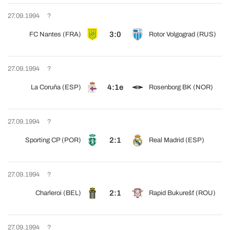
27.09.1994
?
3:0
FC Nantes (FRA)
Rotor Volgograd (RUS)
27.09.1994
?
4:1e
La Coruña (ESP)
Rosenborg BK (NOR)
27.09.1994
?
2:1
Sporting CP (POR)
Real Madrid (ESP)
27.09.1994
?
2:1
Charleroi (BEL)
Rapid Bukurešť (ROU)
27.09.1994
?