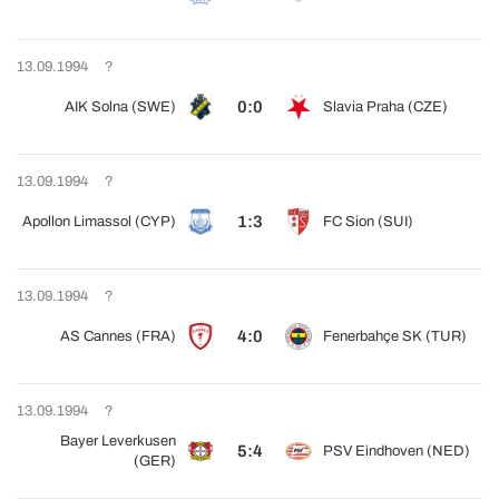
13.09.1994
?
0:0
AIK Solna (SWE)
Slavia Praha (CZE)
13.09.1994
?
1:3
Apollon Limassol (CYP)
FC Sion (SUI)
13.09.1994
?
4:0
AS Cannes (FRA)
Fenerbahçe SK (TUR)
13.09.1994
?
Bayer Leverkusen
5:4
PSV Eindhoven (NED)
(GER)