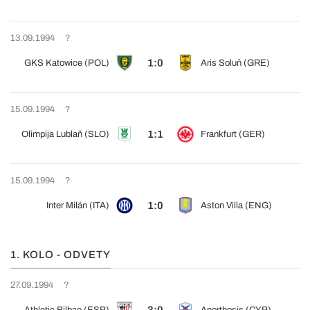
13.09.1994
?
1:0
GKS Katowice (POL)
Aris Soluň (GRE)
15.09.1994
?
1:1
Olimpija Lublaň (SLO)
Frankfurt (GER)
15.09.1994
?
1:0
Inter Milán (ITA)
Aston Villa (ENG)
1. KOLO - ODVETY
27.09.1994
?