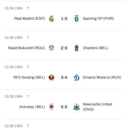
13.09.1994
?
1:0
Real Madrid (ESP)
Sporting CP (POR)
13.09.1994
?
2:0
Rapid Bukurešť (ROU)
Charleroi (BEL)
13.09.1994
?
3:4
RFC Seraing (BEL)
Dinamo Moskva (RUS)
13.09.1994
?
Newcastle United
0:5
Antverpy (BEL)
(ENG)
13.09.1994
?