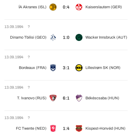
0:4
ÍA Akranes (ISL)
Kaiserslautern (GER)
13.09.1994
?
1:0
Dinamo Tbilisi (GEO)
Wacker Innsbruck (AUT)
13.09.1994
?
3:1
Bordeaux (FRA)
Lillestrøm SK (NOR)
13.09.1994
?
6:1
T. Ivanovo (RUS)
Békéscsaba (HUN)
13.09.1994
?
1:4
FC Twente (NED)
Kispest-Honvéd (HUN)