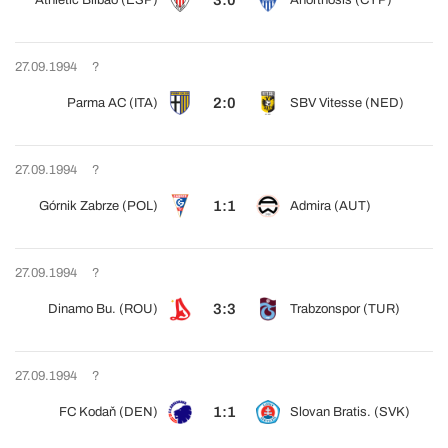
3:0
Athletic Bilbao (ESP)
Anorthosis (CYP)
27.09.1994
?
2:0
Parma AC (ITA)
SBV Vitesse (NED)
27.09.1994
?
1:1
Górnik Zabrze (POL)
Admira (AUT)
27.09.1994
?
3:3
Dinamo Bu. (ROU)
Trabzonspor (TUR)
27.09.1994
?
1:1
FC Kodaň (DEN)
Slovan Bratis. (SVK)