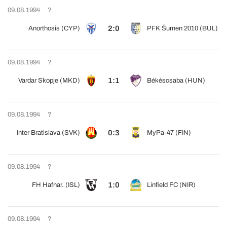
09.08.1994
?
2:0
Anorthosis (CYP)
PFK Šumen 2010 (BUL)
09.08.1994
?
1:1
Vardar Skopje (MKD)
Békéscsaba (HUN)
09.08.1994
?
0:3
Inter Bratislava (SVK)
MyPa-47 (FIN)
09.08.1994
?
1:0
FH Hafnar. (ISL)
Linfield FC (NIR)
09.08.1994
?