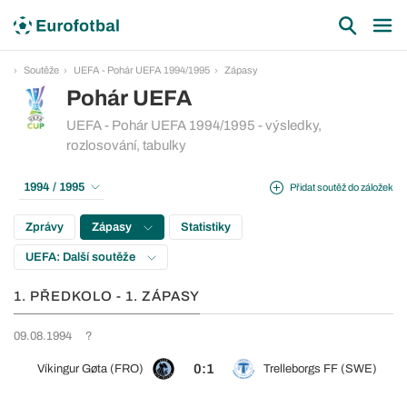
Soutěže
UEFA - Pohár UEFA 1994/1995
Zápasy
Pohár UEFA
UEFA - Pohár UEFA 1994/1995 - výsledky,
rozlosování, tabulky
1994 / 1995
Přidat soutěž do záložek
Zprávy
Zápasy
Statistiky
UEFA: Další soutěže
1. PŘEDKOLO - 1. ZÁPASY
09.08.1994
?
0:1
Víkingur Gøta (FRO)
Trelleborgs FF (SWE)