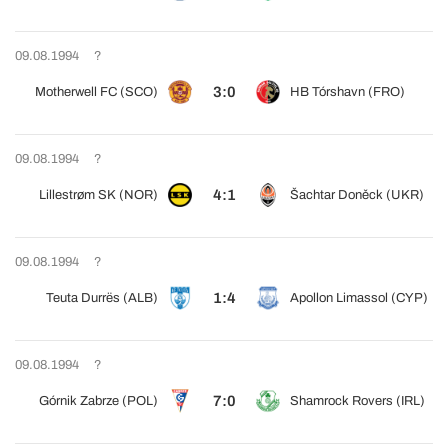
09.08.1994
?
3:0
Motherwell FC (SCO)
HB Tórshavn (FRO)
09.08.1994
?
4:1
Lillestrøm SK (NOR)
Šachtar Doněck (UKR)
09.08.1994
?
1:4
Teuta Durrës (ALB)
Apollon Limassol (CYP)
09.08.1994
?
7:0
Górnik Zabrze (POL)
Shamrock Rovers (IRL)