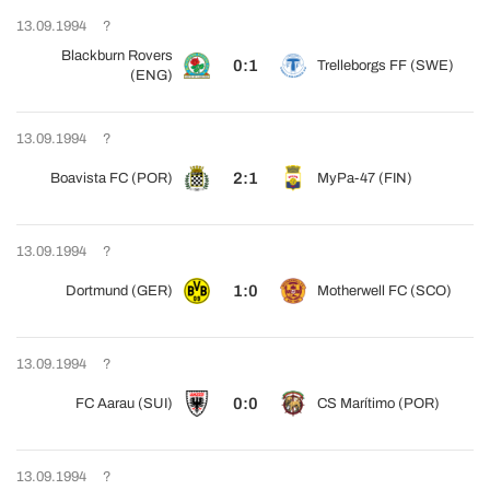
13.09.1994
?
Blackburn Rovers
0:1
Trelleborgs FF (SWE)
(ENG)
13.09.1994
?
2:1
Boavista FC (POR)
MyPa-47 (FIN)
13.09.1994
?
1:0
Dortmund (GER)
Motherwell FC (SCO)
13.09.1994
?
0:0
FC Aarau (SUI)
CS Marítimo (POR)
13.09.1994
?