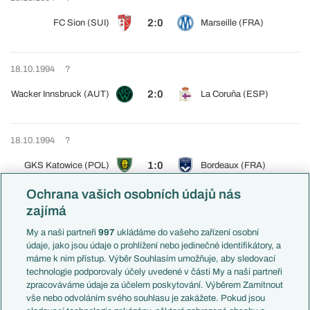
2:0
FC Sion (SUI)
Marseille (FRA)
18.10.1994
?
2:0
Wacker Innsbruck (AUT)
La Coruña (ESP)
18.10.1994
?
1:0
GKS Katowice (POL)
Bordeaux (FRA)
Ochrana vašich osobních údajů nás
zajímá
18.10.1994
?
Newcastle United
My a naši partneři
997
ukládáme do vašeho zařízení osobní
3:2
Athletic Bilbao (ESP)
(ENG)
údaje, jako jsou údaje o prohlížení nebo jedinečné identifikátory, a
máme k nim přístup. Výběr Souhlasím umožňuje, aby sledovací
technologie podporovaly účely uvedené v části My a naši partneři
18.10.1994
?
zpracováváme údaje za účelem poskytování. Výběrem Zamítnout
vše nebo odvoláním svého souhlasu je zakážete. Pokud jsou
2:1
Rapid Bukurešť (ROU)
Frankfurt (GER)