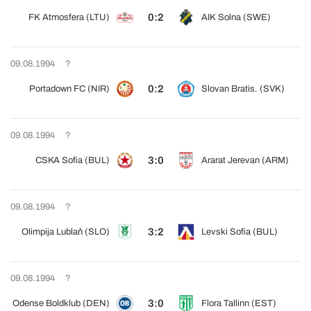
0:2
FK Atmosfera (LTU)
AIK Solna (SWE)
09.08.1994
?
0:2
Portadown FC (NIR)
Slovan Bratis. (SVK)
09.08.1994
?
3:0
CSKA Sofia (BUL)
Ararat Jerevan (ARM)
09.08.1994
?
3:2
Olimpija Lublaň (SLO)
Levski Sofia (BUL)
09.08.1994
?
3:0
Odense Boldklub (DEN)
Flora Tallinn (EST)