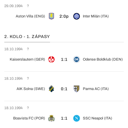
29.09.1994
?
2:0p
Aston Villa (ENG)
Inter Milán (ITA)
2. KOLO - 1. ZÁPASY
18.10.1994
?
1:1
Kaiserslautern (GER)
Odense Boldklub (DEN)
18.10.1994
?
0:1
AIK Solna (SWE)
Parma AC (ITA)
18.10.1994
?
1:1
Boavista FC (POR)
SSC Neapol (ITA)