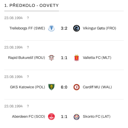
1. PŘEDKOLO - ODVETY
23.08.1994
?
3:2
Trelleborgs FF (SWE)
Víkingur Gøta (FRO)
23.08.1994
?
1:1
Rapid Bukurešť (ROU)
Valletta FC (MLT)
23.08.1994
?
6:0
GKS Katowice (POL)
Cardiff MU (WAL)
23.08.1994
?
1:1
Aberdeen FC (SCO)
Skonto FC (LAT)