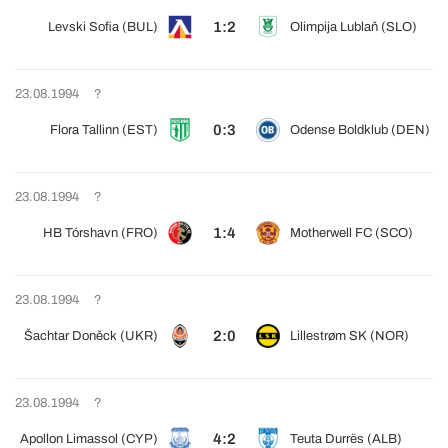
1:2
Levski Sofia (BUL)
Olimpija Lublaň (SLO)
23.08.1994
?
0:3
Flora Tallinn (EST)
Odense Boldklub (DEN)
23.08.1994
?
1:4
HB Tórshavn (FRO)
Motherwell FC (SCO)
23.08.1994
?
2:0
Šachtar Doněck (UKR)
Lillestrøm SK (NOR)
23.08.1994
?
4:2
Apollon Limassol (CYP)
Teuta Durrës (ALB)