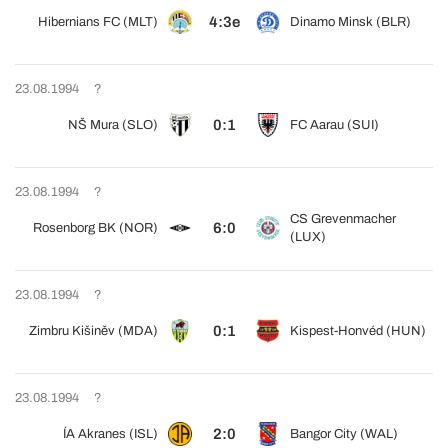
4:3e
Hibernians FC (MLT)
Dinamo Minsk (BLR)
23.08.1994
?
0:1
NŠ Mura (SLO)
FC Aarau (SUI)
23.08.1994
?
CS Grevenmacher
6:0
Rosenborg BK (NOR)
(LUX)
23.08.1994
?
0:1
Zimbru Kišiněv (MDA)
Kispest-Honvéd (HUN)
23.08.1994
?
2:0
ÍA Akranes (ISL)
Bangor City (WAL)