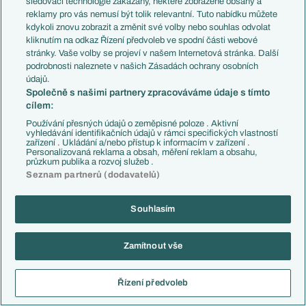
sledovací technologie zakázány, některé zobrazené obsahy a
reklamy pro vás nemusí být tolik relevantní. Tuto nabídku můžete
kdykoli znovu zobrazit a změnit své volby nebo souhlas odvolat
kliknutím na odkaz Řízení předvoleb ve spodní části webové
18.10.1994
?
stránky. Vaše volby se projeví v našem Internetová stránka. Další
podrobnosti naleznete v našich Zásadách ochrany osobních
2:1
Slovan Bratis. (SVK)
Dortmund (GER)
údajů.
Společně s našimi partnery zpracováváme údaje s tímto
cílem:
18.10.1994
?
Používání přesných údajů o zeměpisné poloze . Aktivní
vyhledávání identifikačních údajů v rámci specifických vlastností
1:0
Trabzonspor (TUR)
Aston Villa (ENG)
zařízení . Ukládání a/nebo přístup k informacím v zařízení .
Personalizovaná reklama a obsah, měření reklam a obsahu,
průzkum publika a rozvoj služeb .
Seznam partnerů (dodavatelů)
18.10.1994
?
0:0
Trelleborgs FF (SWE)
Souhlasím
SS Lazio (ITA)
Zamítnout vše
18.10.1994
?
1:1
Admira (AUT)
AS Cannes (FRA)
Řízení předvoleb