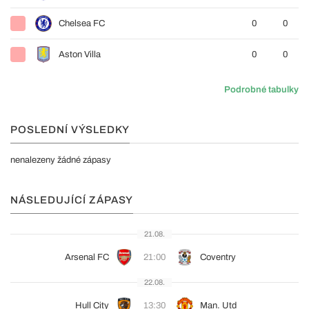
Chelsea FC
0
0
Aston Villa
0
0
Podrobné tabulky
POSLEDNÍ VÝSLEDKY
nenalezeny žádné zápasy
NÁSLEDUJÍCÍ ZÁPASY
21.08.
Arsenal FC
21:00
Coventry
22.08.
Hull City
13:30
Man. Utd