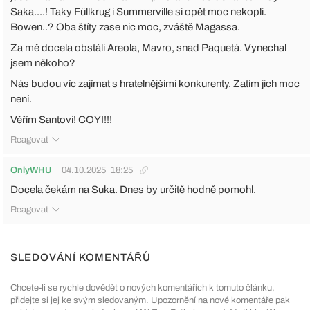
Saka....! Taky Füllkrug i Summerville si opět moc nekopli.
Bowen..? Oba štíty zase nic moc, zváště Magassa.
Za mě docela obstáli Areola, Mavro, snad Paquetá. Vynechal
jsem někoho?
Nás budou víc zajímat s hratelnějšími konkurenty. Zatím jich moc
není.
Věřím Santovi! COYI!!!
Reagovat
OnlyWHU
04.10.2025
18:25
Docela čekám na Suka. Dnes by určitě hodně pomohl.
Reagovat
SLEDOVÁNÍ KOMENTÁŘŮ
Chcete-li se rychle dovědět o nových komentářích k tomuto článku,
přidejte si jej ke svým sledovaným. Upozornění na nové komentáře pak