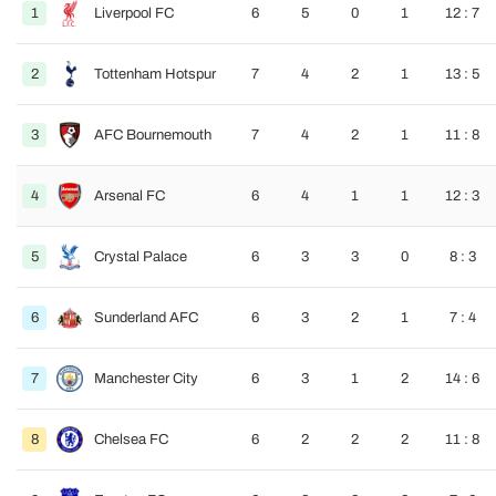
1
Liverpool FC
6
5
0
1
12 : 7
2
Tottenham Hotspur
7
4
2
1
13 : 5
3
AFC Bournemouth
7
4
2
1
11 : 8
4
Arsenal FC
6
4
1
1
12 : 3
5
Crystal Palace
6
3
3
0
8 : 3
6
Sunderland AFC
6
3
2
1
7 : 4
7
Manchester City
6
3
1
2
14 : 6
8
Chelsea FC
6
2
2
2
11 : 8