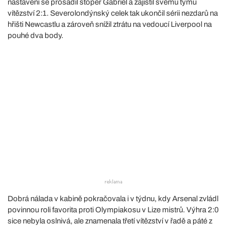
nastavení se prosadil stoper Gabriel a zajistil svému týmu
vítězství 2:1. Severolondýnský celek tak ukončil sérii nezdarů na
hřišti Newcastlu a zároveň snížil ztrátu na vedoucí Liverpool na
pouhé dva body.
Dobrá nálada v kabině pokračovala i v týdnu, kdy Arsenal zvládl
povinnou roli favorita proti Olympiakosu v Lize mistrů. Výhra 2:0
sice nebyla oslnivá, ale znamenala třetí vítězství v řadě a páté z