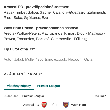
Arsenal FC - pravděpodobná sestava:
Raya - Timber, Saliba, Gabriel, Calafiori - Ødegaard, Zubimendi,
Rice - Saka, Gyökeres, Eze
West Ham United - pravděpodobná sestava:
Areola - Walker-Peters, Mavropanos, Kilman, Diouf - Magassa -
Bowen, Fernandes, Paquetá, Summerville - Füllkrug
Tip EuroFotbal.cz: 1
Autor: Jakub Müller / sportsmole.co.uk, bbc.com, Opta
VZÁJEMNÉ ZÁPASY
Všechny zápasy
Premier League
22.02.2025
Premier League
26. kolo
0:1
Arsenal FC
West Ham