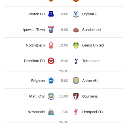
Everton FC
16:00
Crystal P.
Ipswich Town
16:00
Sunderland
Nottingham
16:00
Leeds United
Brentford FC
18:30
Tottenham
23.08.
Brighton
15:00
Aston Villa
Man. City
15:00
Bournem.
Newcastle
17:30
Liverpool FC
24.08.