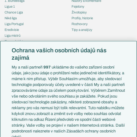
1. Bundesliga
Názory a komentáře
Ligue 1
Fejetony
Chance Liga
Životopisy
Niké liga
Profily, historie
Liga Portugal
Rozhovory
Eredivisie
Tipy a analýzy
Liga mistrů
Evropská liga
Reprezentace
Konferenční liga
Česko
Ochrana vašich osobních údajů nás
Mistrovství světa
Slovensko
zajímá
Liga národů
Anglie
Francie
My a naši partneři
997
ukládáme do vašeho zařízení osobní
Témata
Itálie
údaje, jako jsou údaje o prohlížení nebo jedinečné identifikátory, a
Představení týmů MS
Německo
máme k nim přístup. Výběr Souhlasím umožňuje, aby sledovací
EuroSkauting
Španělsko
technologie podporovaly účely uvedené v části My a naši partneři
PL v kostce
Argentina
zpracováváme údaje za účelem poskytování. Výběrem Zamítnout
Evropské koeficienty
Brazílie
vše nebo odvoláním svého souhlasu je zakážete. Pokud jsou
Přestupy
sledovací technologie zakázány, některé zobrazené obsahy a
Přestupové spekulace
reklamy pro vás nemusí být tolik relevantní. Tuto nabídku můžete
Přestupy
Zranění
kdykoli znovu zobrazit a změnit své volby nebo souhlas odvolat
Zápasy
kliknutím na odkaz Řízení předvoleb ve spodní části webové
Livescore
stránky. Vaše volby se projeví v našem Internetová stránka. Další
Kluby
Tipovací soutěž
podrobnosti naleznete v našich Zásadách ochrany osobních
Arsenal FC
Fotbal TV