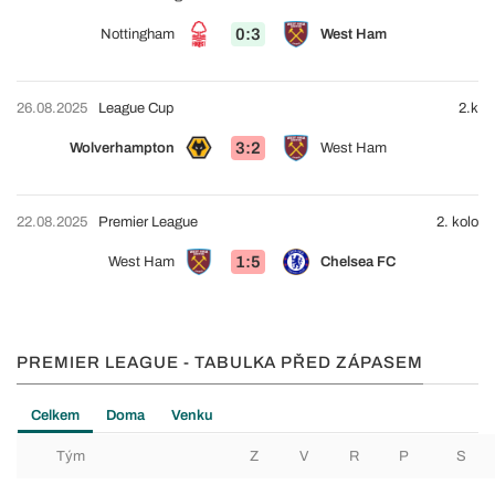
0:3
Nottingham
West Ham
26.08.2025
League Cup
2.k
3:2
Wolverhampton
West Ham
22.08.2025
Premier League
2. kolo
1:5
West Ham
Chelsea FC
PREMIER LEAGUE - TABULKA PŘED ZÁPASEM
Celkem
Doma
Venku
Tým
Z
V
R
P
S