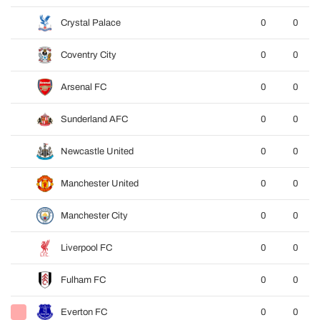
Crystal Palace
0
0
Coventry City
0
0
Arsenal FC
0
0
Sunderland AFC
0
0
Newcastle United
0
0
Manchester United
0
0
Manchester City
0
0
Liverpool FC
0
0
Fulham FC
0
0
Everton FC
0
0