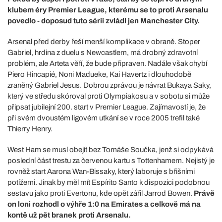
klubem éry Premier League, kterému se to proti Arsenalu
povedlo - doposud tuto sérii zvládl jen Manchester City.
Arsenal před derby řeší menší komplikace v obraně. Stoper
Gabriel, hrdina z duelu s Newcastlem, má drobný zdravotní
problém, ale Arteta věří, že bude připraven. Nadále však chybí
Piero Hincapié, Noni Madueke, Kai Havertz i dlouhodobě
zraněný Gabriel Jesus. Dobrou zprávou je návrat Bukaya Saky,
který ve středu skóroval proti Olympiakosu a v sobotu si může
připsat jubilejní 200. start v Premier League. Zajímavostí je, že
při svém dvoustém ligovém utkání se v roce 2005 trefil také
Thierry Henry.
West Ham se musí obejít bez Tomáše Součka, jenž si odpykává
poslední část trestu za červenou kartu s Tottenhamem. Nejistý je
rovněž start Aarona Wan-Bissaky, který laboruje s břišními
potížemi. Jinak by měl mít Espírito Santo k dispozici podobnou
sestavu jako proti Evertonu, kde opět zářil Jarrod Bowen.
Právě
on loni rozhodl o výhře 1:0 na Emirates a celkově má na
kontě už pět branek proti Arsenalu.