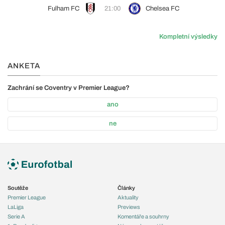
Fulham FC
21:00
Chelsea FC
Kompletní výsledky
ANKETA
Zachrání se Coventry v Premier League?
ano
ne
Soutěže
Články
Premier League
Aktuality
LaLiga
Previews
Serie A
Komentáře a souhrny