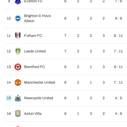
9
Everton FC
6
2
2
2
7 : 6
Brighton & Hove
10
6
2
2
2
9 : 9
Albion
11
Fulham FC
7
2
2
3
8 : 11
12
Leeds United
7
2
2
3
7 : 11
13
Brentford FC
6
2
1
3
9 : 11
14
Manchester United
6
2
1
3
7 : 11
15
Newcastle United
6
1
3
2
4 : 5
16
Aston Villa
6
1
3
2
4 : 6