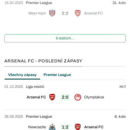
16.04.2023
Premier League
31. kolo
2:2
West Ham
Arsenal FC
6 dalších...
ARSENAL FC - POSLEDNÍ ZÁPASY
Všechny zápasy
Premier League
01.10.2025
Liga mistrů
Hl.f
2:0
Arsenal FC
Olympiakos
28.09.2025
Premier League
6. kolo
1:2
Newcastle
Arsenal FC