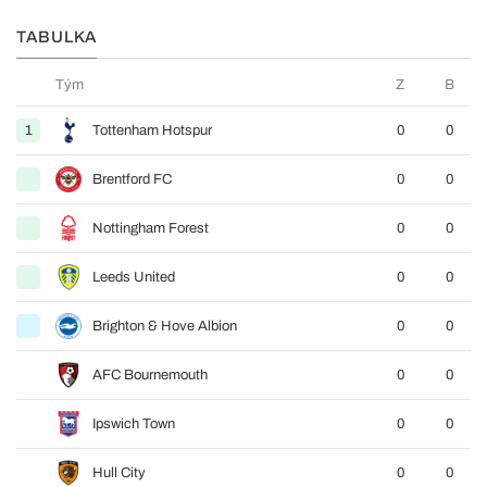
TABULKA
Tým
Z
B
1
Tottenham Hotspur
0
0
Brentford FC
0
0
Nottingham Forest
0
0
Leeds United
0
0
Brighton & Hove Albion
0
0
AFC Bournemouth
0
0
Ipswich Town
0
0
Hull City
0
0