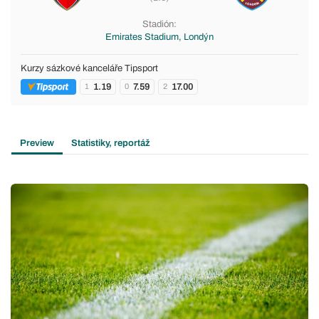
Stadión:
Emirates Stadium, Londýn
Kurzy sázkové kanceláře Tipsport
1.19
7.59
17.00
1
0
2
Preview
Statistiky, reportáž