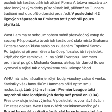
posledních šesti soutěžních utkání. Forma Artetova mužstva tak
před londýnským derby působí stabilně, přičemž se Gunners
tradičně mohou opřít o domácí prostředí.
V posledních 42
ligových zápasech na Emirates totiž prohráli pouze
čtyřikrát.
West Ham má za sebou mnohem méně přesvědčivý vstup do
sezony. Pět porážek z úvodních šesti duelů stálo místo Grahama
Pottera a vedení klubu sáhlo po zkušeném Espíritovi Santovi.
Portugalec si při premiéře na lavičce připsal solidní výsledek,
když jeho tým remizoval 1:1 na půdě Evertonu. Hammers
prohrávali po gólu Michaela Keanea, ale kapitán Jarrod Bowen
vyrovnal a zajistil tak londýnskému celku alespoň bod.
WHU má na kontě zatím jen čtyři body, všechny získané venku.
Statistiky však fanouškům Hammers příliš optimismu
nedodávají,
žádný tým v historii Premier League totiž
neprohrál více londýnských derby než právě oni (134).
Přesto existuje jedna výjimka. V posledních dvou návštěvách
Emirates dokázal West Ham zvítězit bez inkasovaného gólu.
Pokud by uspěl i potřetí v řadě, stal by se teprve druhým