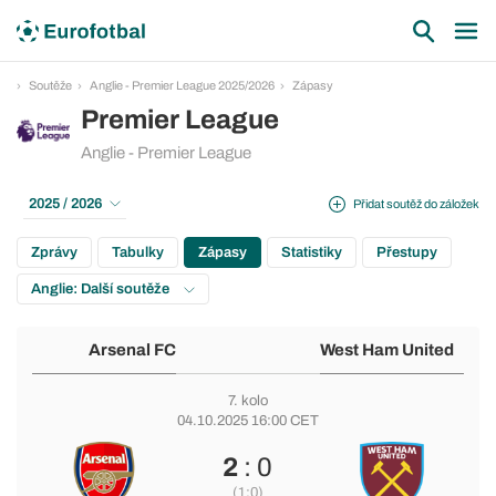
Soutěže
Anglie - Premier League 2025/2026
Zápasy
Premier League
Anglie - Premier League
2025 / 2026
Přidat soutěž do záložek
Zprávy
Tabulky
Zápasy
Statistiky
Přestupy
Anglie: Další soutěže
Arsenal FC
West Ham United
7. kolo
04.10.2025 16:00 CET
2
: 0
(1:0)