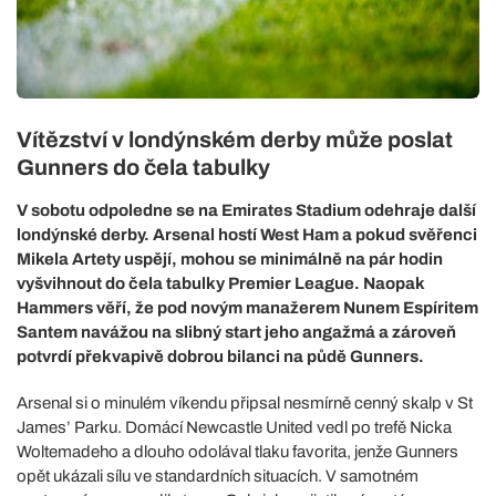
Vítězství v londýnském derby může poslat
Gunners do čela tabulky
V sobotu odpoledne se na Emirates Stadium odehraje další
londýnské derby. Arsenal hostí West Ham a pokud svěřenci
Mikela Artety uspějí, mohou se minimálně na pár hodin
vyšvihnout do čela tabulky Premier League. Naopak
Hammers věří, že pod novým manažerem Nunem Espíritem
Santem navážou na slibný start jeho angažmá a zároveň
potvrdí překvapivě dobrou bilanci na půdě Gunners.
Arsenal si o minulém víkendu připsal nesmírně cenný skalp v St
James’ Parku. Domácí Newcastle United vedl po trefě Nicka
Woltemadeho a dlouho odolával tlaku favorita, jenže Gunners
opět ukázali sílu ve standardních situacích. V samotném