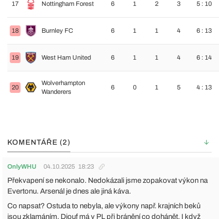
17
Nottingham Forest
6
1
2
3
5 : 10
18
Burnley FC
6
1
1
4
6 : 13
19
West Ham United
6
1
1
4
6 : 14
Wolverhampton
20
6
0
1
5
4 : 13
Wanderers
KOMENTÁŘE (2)
OnlyWHU
04.10.2025
18:23
Překvapení se nekonalo. Nedokázali jsme zopakovat výkon na
Evertonu. Arsenál je dnes ale jiná káva.
Co napsat? Ostuda to nebyla, ale výkony např. krajních beků
jsou zklamáním. Diouf má v PL při bránění co dohánět. I když