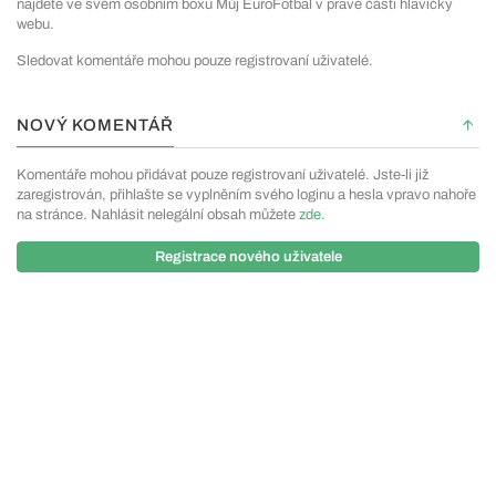
najdete ve svém osobním boxu Můj EuroFotbal v pravé části hlavičky
webu.
Sledovat komentáře mohou pouze registrovaní uživatelé.
NOVÝ KOMENTÁŘ
Komentáře mohou přidávat pouze registrovaní uživatelé. Jste-li již
zaregistrován, přihlašte se vyplněním svého loginu a hesla vpravo nahoře
na stránce. Nahlásit nelegální obsah můžete
zde
.
Registrace nového uživatele