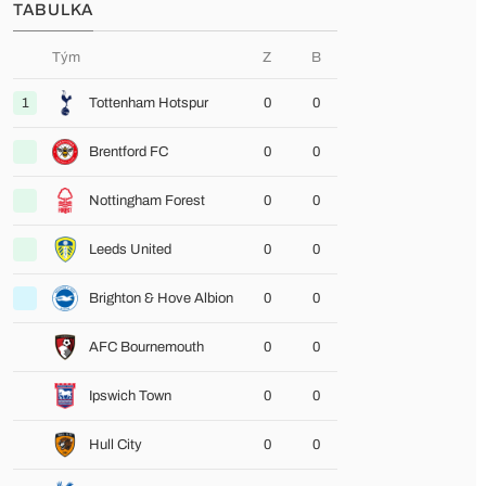
TABULKA
Tým
Z
B
1
Tottenham Hotspur
0
0
Brentford FC
0
0
Nottingham Forest
0
0
Leeds United
0
0
Brighton & Hove Albion
0
0
AFC Bournemouth
0
0
Ipswich Town
0
0
Hull City
0
0