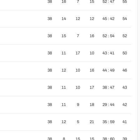
38
16
7
15
52 : 47
55
38
14
12
12
45 : 42
54
38
15
7
16
52 : 54
52
38
11
17
10
43 : 41
50
38
12
10
16
44 : 49
46
38
11
10
17
38 : 47
43
38
11
9
18
29 : 44
42
38
12
5
21
35 : 59
41
38
8
15
15
38 : 60
39