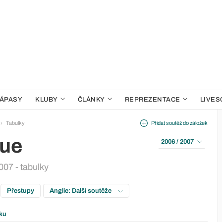
ÁPASY
KLUBY
ČLÁNKY
REPREZENTACE
LIVES
Tabulky
Přidat soutěž do záložek
gue
2006 / 2007
007 - tabulky
Přestupy
Anglie: Další soutěže
ku