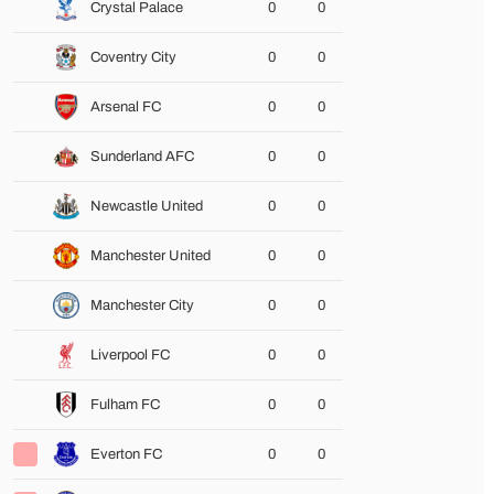
Crystal Palace
0
0
Coventry City
0
0
Arsenal FC
0
0
Sunderland AFC
0
0
Newcastle United
0
0
Manchester United
0
0
Manchester City
0
0
Liverpool FC
0
0
Fulham FC
0
0
Everton FC
0
0