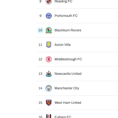
8
Reading FC
9
Portsmouth FC
10
Blackburn Rovers
11
Aston Villa
12
Middlesbrough FC
13
Newcastle United
14
Manchester City
15
West Ham United
16
Fulham FC