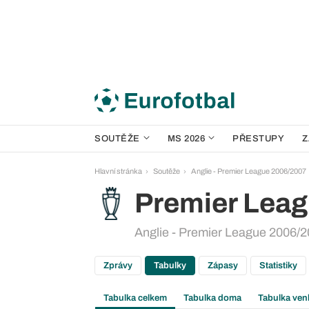
SOUTĚŽE
MS 2026
PŘESTUPY
Z
Hlavní stránka
Soutěže
Anglie - Premier League 2006/2007
Premier Lea
Anglie - Premier League 2006/2
Zprávy
Tabulky
Zápasy
Statistiky
Tabulka celkem
Tabulka doma
Tabulka ven