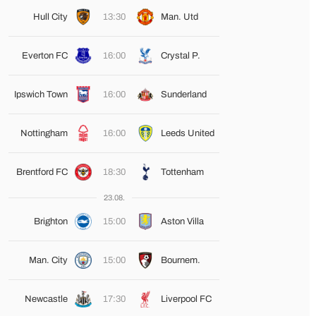
Hull City
13:30
Man. Utd
Everton FC
16:00
Crystal P.
Ipswich Town
16:00
Sunderland
Nottingham
16:00
Leeds United
Brentford FC
18:30
Tottenham
23.08.
Brighton
15:00
Aston Villa
Man. City
15:00
Bournem.
Newcastle
17:30
Liverpool FC