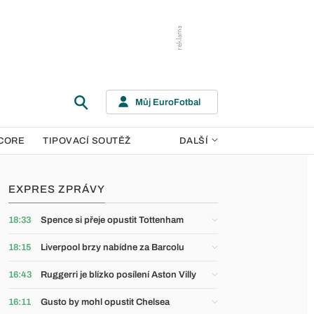
Můj EuroFotbal
CORE
TIPOVACÍ SOUTĚŽ
DALŠÍ
EXPRES ZPRÁVY
18:33
Spence si přeje opustit Tottenham
18:15
Liverpool brzy nabídne za Barcolu
16:43
Ruggerri je blízko posílení Aston Villy
16:11
Gusto by mohl opustit Chelsea