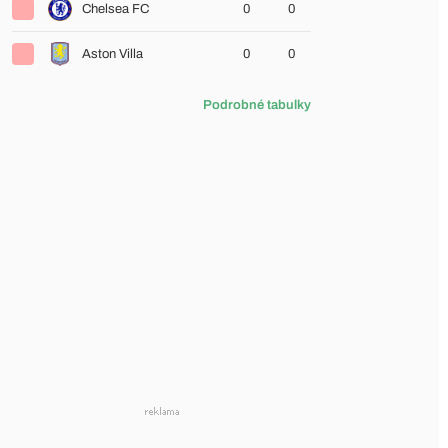
Chelsea FC
0
0
Aston Villa
0
0
Podrobné tabulky