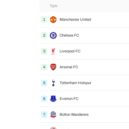
Tým
1
Manchester United
2
Chelsea FC
3
Liverpool FC
4
Arsenal FC
5
Tottenham Hotspur
6
Everton FC
7
Bolton Wanderers