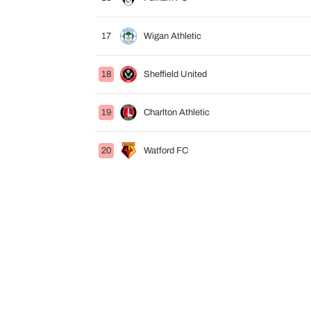
17
Wigan Athletic
18
Sheffield United
19
Charlton Athletic
20
Watford FC