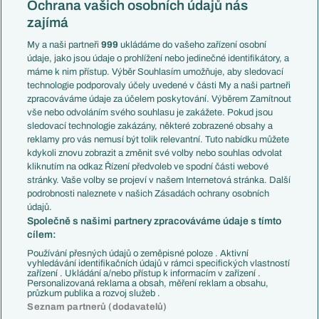
Česko
Ochrana vašich osobních údajů nás
Mistrovství světa
Slovensko
zajímá
Liga národů
Anglie
Francie
My a naši partneři
999
ukládáme do vašeho zařízení osobní
Témata
Itálie
údaje, jako jsou údaje o prohlížení nebo jedinečné identifikátory, a
Představení týmů MS
Německo
máme k nim přístup. Výběr Souhlasím umožňuje, aby sledovací
EuroSkauting
Španělsko
technologie podporovaly účely uvedené v části My a naši partneři
PL v kostce
Argentina
zpracováváme údaje za účelem poskytování. Výběrem Zamítnout
Evropské koeficienty
Brazílie
vše nebo odvoláním svého souhlasu je zakážete. Pokud jsou
Přestupy
sledovací technologie zakázány, některé zobrazené obsahy a
Přestupové spekulace
reklamy pro vás nemusí být tolik relevantní. Tuto nabídku můžete
Přestupy
Zranění
kdykoli znovu zobrazit a změnit své volby nebo souhlas odvolat
Zápasy
kliknutím na odkaz Řízení předvoleb ve spodní části webové
Livescore
stránky. Vaše volby se projeví v našem Internetová stránka. Další
Kluby
Tipovací soutěž
podrobnosti naleznete v našich Zásadách ochrany osobních
Arsenal FC
Fotbal TV
údajů.
Chelsea FC
Společně s našimi partnery zpracováváme údaje s tímto
Manchester United
cílem:
AC Milán
Juventus FC
Používání přesných údajů o zeměpisné poloze . Aktivní
Bayern Mnichov
vyhledávání identifikačních údajů v rámci specifických vlastností
zařízení . Ukládání a/nebo přístup k informacím v zařízení .
FC Barcelona
Personalizovaná reklama a obsah, měření reklam a obsahu,
Real Madrid
průzkum publika a rozvoj služeb .
Seznam partnerů (dodavatelů)