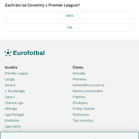
Zachrání se Coventry v Premier League?
ano
ne
Soutěže
Články
Premier League
Aktuality
LaLiga
Previews
Serie A
Komentáře a souhrny
1. Bundesliga
Názory a komentáře
Ligue 1
Fejetony
Chance Liga
Životopisy
Niké liga
Profily, historie
Liga Portugal
Rozhovory
Eredivisie
Tipy a analýzy
Liga mistrů
Evropská liga
Reprezentace
Konferenční liga