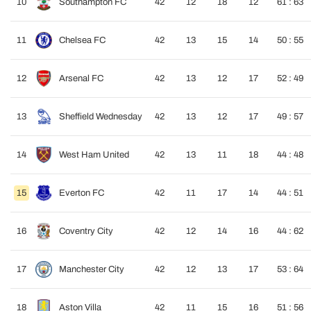
10
Southampton FC
42
12
18
12
61 : 63
11
Chelsea FC
42
13
15
14
50 : 55
12
Arsenal FC
42
13
12
17
52 : 49
13
Sheffield Wednesday
42
13
12
17
49 : 57
14
West Ham United
42
13
11
18
44 : 48
15
Everton FC
42
11
17
14
44 : 51
16
Coventry City
42
12
14
16
44 : 62
17
Manchester City
42
12
13
17
53 : 64
18
Aston Villa
42
11
15
16
51 : 56