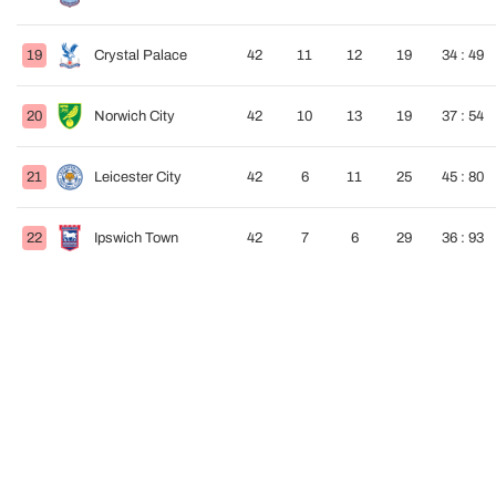
19
Crystal Palace
42
11
12
19
34 : 49
20
Norwich City
42
10
13
19
37 : 54
21
Leicester City
42
6
11
25
45 : 80
22
Ipswich Town
42
7
6
29
36 : 93