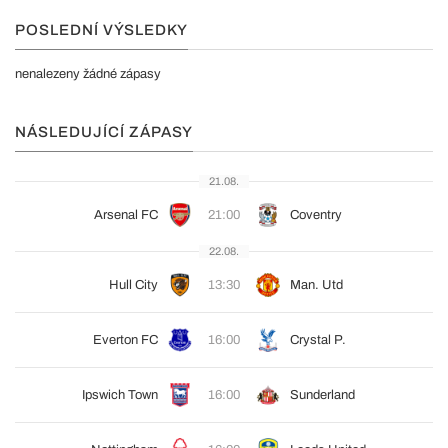
POSLEDNÍ VÝSLEDKY
nenalezeny žádné zápasy
NÁSLEDUJÍCÍ ZÁPASY
21.08.
Arsenal FC
21:00
Coventry
22.08.
Hull City
13:30
Man. Utd
Everton FC
16:00
Crystal P.
Ipswich Town
16:00
Sunderland