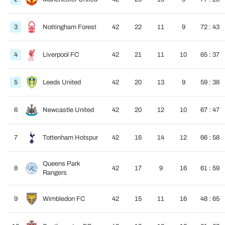
3
Nottingham Forest
42
22
11
9
72 : 43
4
Liverpool FC
42
21
11
10
65 : 37
5
Leeds United
42
20
13
9
59 : 38
6
Newcastle United
42
20
12
10
67 : 47
7
Tottenham Hotspur
42
16
14
12
66 : 58
Queens Park
8
42
17
9
16
61 : 59
Rangers
9
Wimbledon FC
42
15
11
16
48 : 65