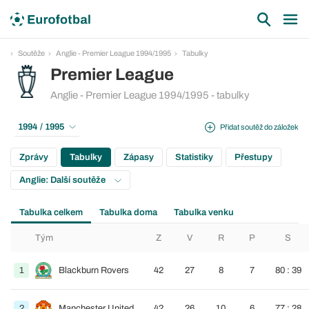
Soutěže
Anglie - Premier League 1994/1995
Tabulky
Premier League
Anglie - Premier League 1994/1995 - tabulky
1994 / 1995
Přidat soutěž do záložek
Zprávy
Tabulky
Zápasy
Statistiky
Přestupy
Anglie: Další soutěže
Tabulka celkem
Tabulka doma
Tabulka venku
Tým
Z
V
R
P
S
1
Blackburn Rovers
42
27
8
7
80 : 39
2
Manchester United
42
26
10
6
77 : 28