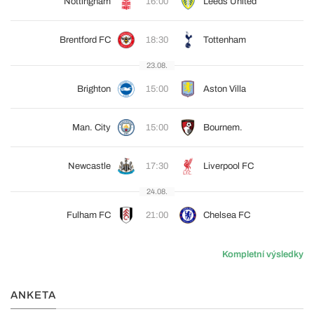
Nottingham
16:00
Leeds United
Brentford FC
18:30
Tottenham
23.08.
Brighton
15:00
Aston Villa
Man. City
15:00
Bournem.
Newcastle
17:30
Liverpool FC
24.08.
Fulham FC
21:00
Chelsea FC
Kompletní výsledky
ANKETA