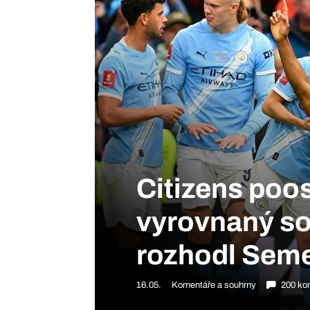
Citizens poo
vyrovnaný so
rozhodl Sem
16.05.
Komentáře a souhrny
200 ko