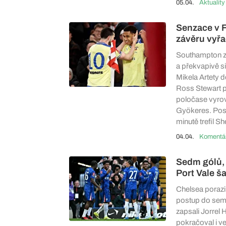
05.04.
Aktuality
Senzace v 
závěru vyřa
Southampton zv
a překvapivě si
Mikela Artety 
Ross Stewart p
poločase vyrov
Gyökeres. Posl
minutě trefil S
04.04.
Sedm gólů, 
Port Vale š
Chelsea porazil
postup do semi
zapsali Jorrel 
pokračoval i ve