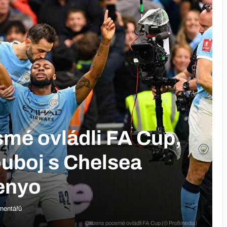
smé ovládli FA Cup,
uboj s Chelsea
enyo
mentářů
Citizens poosmé ovládli FA Cup (© Profimedia)