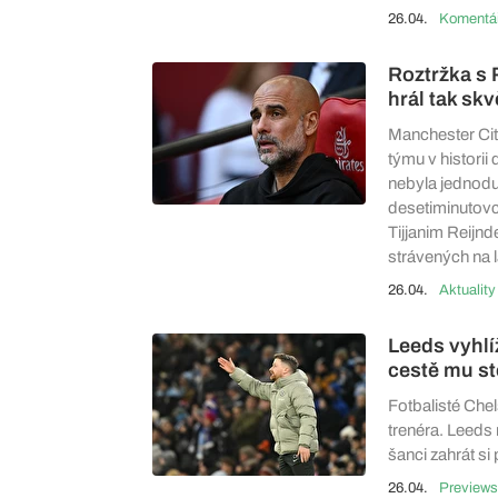
26.04.
Roztržka s 
hrál tak skv
Manchester Cit
týmu v histori
nebyla jednodu
desetiminutovc
Tijjanim Reijnd
strávených na l
26.04.
Aktuality
Leeds vyhlíž
cestě mu st
Fotbalisté Chel
trenéra. Leeds 
šanci zahrát si
26.04.
Previews