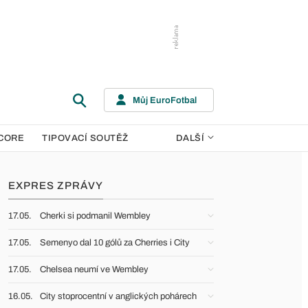
Můj EuroFotbal
CORE
TIPOVACÍ SOUTĚŽ
DALŠÍ
EXPRES ZPRÁVY
17.05.
Cherki si podmanil Wembley
17.05.
Semenyo dal 10 gólů za Cherries i City
17.05.
Chelsea neumí ve Wembley
16.05.
City stoprocentní v anglických pohárech