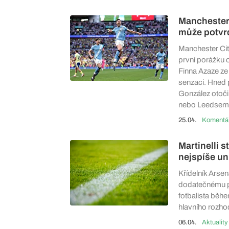
Manchester 
může potvr
Manchester Cit
první porážku 
Finna Azaze ze 7
senzaci. Hned 
González otočil
nebo Leedsem
25.04.
Martinelli 
nejspíše un
Křídelník Arse
dodatečnému po
fotbalista běhe
hlavního rozho
06.04.
Aktuality