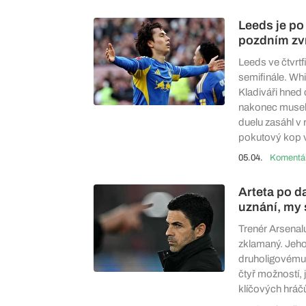
Leeds je po
pozdním zvr
Leeds ve čtvrt
semifinále. Wh
Kladiváři hned
nakonec musely
duelu zasáhl v
pokutový kop v
05.04.
Arteta po 
uznání, my
Trenér Arsenalu
zklamaný. Jeho
druholigovému 
čtyř možností,
klíčových hráčů