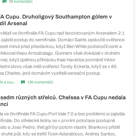
35 komentářů
FA Cupu. Druholigový Southampton gólem v
dil Arsenal
ítězil ve čtvrtfinále FA Cupu nad favorizovaným Arsenalem 2:1
 zajistil postup do semifinále. Domácí Saints zaskočili svěřence
deset minut před přestávkou, když Ben White podskočil centr a
řekonal Kepu Arrizabalagu. Gunners však dokázali v druhém
nat, když zpětnou přihrávku Kaie Havertze proměnil Viktor
ední slovo však měli svěřenci Tondy Eckerta, když se v 85.
hea Charles, jenž domácím vystřelil senzační postup.
Komentáře a souhrny
194 komentářů
sedm různých střelců. Chelsea v FA Cupu nedala
anci
a ve čtvrtfinále FA Cupu Port Vale 7:0 a bez problémů si zajistila
finále. Do střelecké listiny se v prvním poločase postupně
Hato a Joao Pedro, třetí gól byl potom vlastní. Brankový příděl
 druhé půli, kdy se trefili Tosin Adarabioyo, Andrey Santos,