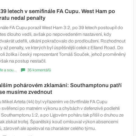
 39 letech v semifinále FA Cupu. West Ham po
atu nedal penalty
finále FA Cupu porazil West Ham 3:2, po 39 letech postoupil do
ites dlouho vedli, avšak po nepovedeném nastavení, kdy
 dvakrát udeřili, utkání pokračovalo do prodloužení. Rozhodnout
 až penalty, ve kterých byl úspěšnější celek z Elland Road. Do
 roli žolíka i český reprezentant Tomáš Souček, jehož proměněný
šak na postup nestačil.
Komentáře a souhrny
35 komentářů
dalším pohárovém zklamání: Southamptonu patří
 se musíme zvednout
 Mikel Arteta (44) byl vyřazením ve čtvrtfinále FA Cupu
 svěřenci po matném výkonu a chybách v defenzivě podlehli
Southamptonu 1:2, a po Ligovém poháru tak přišli o druhou ze
 jak získat trofej. Španělský kouč omlouval výkon absencemi
, zároveň ale apeloval na charakter celého týmu.