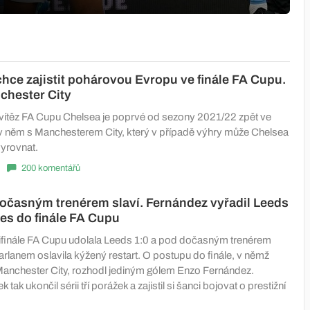
chce zajistit pohárovou Evropu ve finále FA Cupu.
nchester City
ítěz FA Cupu Chelsea je poprvé od sezony 2021/22 zpět ve
e v něm s Manchesterem City, který v případě výhry může Chelsea
vyrovnat.
200 komentářů
očasným trenérem slaví. Fernández vyřadil Leeds
ues do finále FA Cupu
finále FA Cupu udolala Leeds 1:0 a pod dočasným trenérem
anem oslavila kýžený restart. O postupu do finále, v němž
anchester City, rozhodl jediným gólem Enzo Fernández.
tak ukončil sérii tří porážek a zajistil si šanci bojovat o prestižní