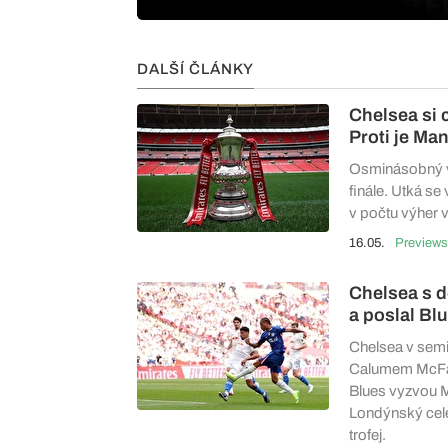
DALŠÍ ČLÁNKY
Chelsea si 
Proti je Ma
Osminásobný v
finále. Utká s
v počtu výher 
16.05.
Previews
Chelsea s d
a poslal Bl
Chelsea v semi
Calumem McFarl
Blues vyzvou M
Londýnský celek 
trofej.