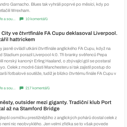
andro Garnacho. Blues tak vyhráli poprvé po měsíci, kdy po
etlačili Wrexham.
Komentáře a souhrny
10 komentářů
City ve čtvrtfinále FA Cupu deklasoval Liverpool.
ářil hattrickem
 jasně ovládl utkání čtvrtfinále anglického FA Cupu, když na
 Stadium porazil Liverpool 4:0. Tři branky svěřenců Pepa
lil norský kanonýr Erling Haaland, o zbývající gól se postaral
o. Celek z modré části Manchesteru si tak zajistil postup do
tarší fotbalové soutěže, tudíž je blízko čtvrtému finále FA Cupu v
Komentáře a souhrny
217 komentářů
městy, outsider mezi giganty. Tradiční klub Port
tal až na Stamford Bridge
lepší osmičku prestižnějšího z anglických pohárů dostal celek z
to není nic neobvyklého. Jen velmi zřídka se to však povede