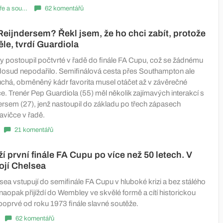
Komentáře a souhrny
62 komentářů
Reijndersem? Řekl jsem, že ho chci zabít, protože
ěle, tvrdí Guardiola
y postoupil počtvrté v řadě do finále FA Cupu, což se žádnému
i dosud nepodařilo. Semifinálová cesta přes Southampton ale
chá, obměněný kádr favorita musel otáčet až v závěrečné
e. Trenér Pep Guardiola (55) měl několik zajímavých interakcí s
ersem (27), jenž nastoupil do základu po třech zápasech
avičce v řadě.
21 komentářů
í první finále FA Cupu po více než 50 letech. V
ojí Chelsea
sea vstupují do semifinále FA Cupu v hluboké krizi a bez stálého
naopak přijíždí do Wembley ve skvělé formě a cítí historickou
 poprvé od roku 1973 finále slavné soutěže.
62 komentářů