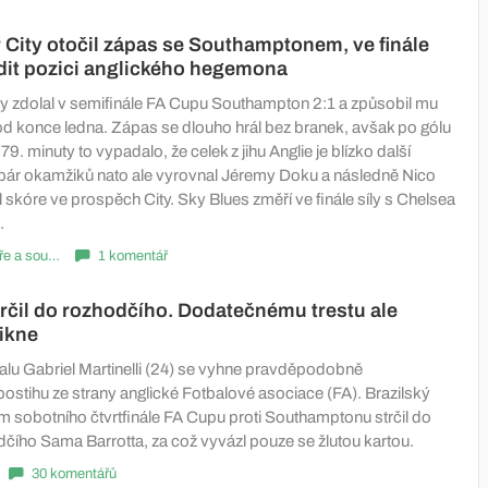
City otočil zápas se Southamptonem, ve finále
dit pozici anglického hegemona
y zdolal v semifinále FA Cupu Southampton 2:1 a způsobil mu
od konce ledna. Zápas se dlouho hrál bez branek, avšak po gólu
9. minuty to vypadalo, že celek z jihu Anglie je blízko další
pár okamžiků nato ale vyrovnal Jéremy Doku a následně Nico
 skóre ve prospěch City. Sky Blues změří ve finále síly s Chelsea
.
Komentáře a souhrny
1 komentář
strčil do rozhodčího. Dodatečnému trestu ale
ikne
nalu Gabriel Martinelli (24) se vyhne pravděpodobně
stihu ze strany anglické Fotbalové asociace (FA). Brazilský
m sobotního čtvrtfinále FA Cupu proti Southamptonu strčil do
dčího Sama Barrotta, za což vyvázl pouze se žlutou kartou.
30 komentářů