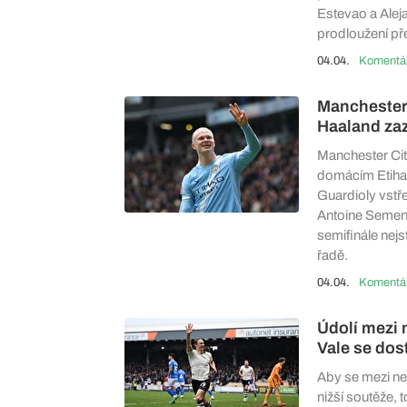
Estevao a Alej
prodloužení př
04.04.
Manchester 
Haaland zaz
Manchester City
domácím Etihad
Guardioly vstře
Antoine Semeny
semifinále nejs
řadě.
04.04.
Údolí mezi 
Vale se dos
Aby se mezi nej
nižší soutěže, 