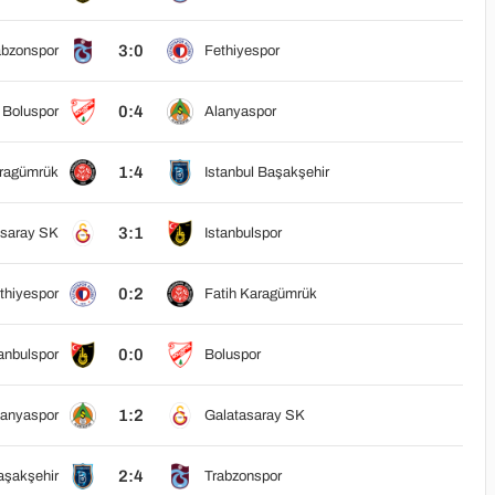
3:0
abzonspor
Fethiyespor
0:4
Boluspor
Alanyaspor
1:4
aragümrük
Istanbul Başakşehir
3:1
asaray SK
Istanbulspor
0:2
thiyespor
Fatih Karagümrük
0:0
anbulspor
Boluspor
1:2
lanyaspor
Galatasaray SK
2:4
aşakşehir
Trabzonspor