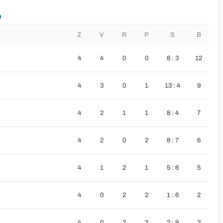
u
Z
V
R
P
S
B
4
4
0
0
8 : 3
12
4
3
0
1
13 : 4
9
4
2
1
1
8 : 4
7
4
2
0
2
8 : 7
6
4
1
2
1
5 : 6
5
4
0
2
2
1 : 6
2
4
0
2
2
2 : 9
2