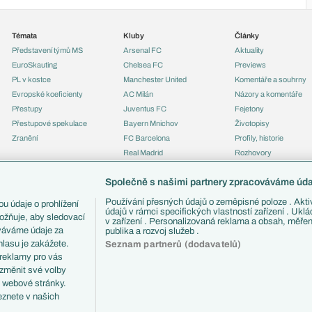
Témata
Kluby
Články
Představení týmů MS
Arsenal FC
Aktuality
EuroSkauting
Chelsea FC
Previews
PL v kostce
Manchester United
Komentáře a souhrny
Evropské koeficienty
AC Milán
Názory a komentáře
Přestupy
Juventus FC
Fejetony
Přestupové spekulace
Bayern Mnichov
Životopisy
Zranění
FC Barcelona
Profily, historie
Real Madrid
Rozhovory
Tipy a analýzy
Společně s našimi partnery zpracováváme údaj
Používání přesných údajů o zeměpisné poloze . Aktiv
u údaje o prohlížení
údajů v rámci specifických vlastností zařízení . Ukl
ožňuje, aby sledovací
v zařízení . Personalizovaná reklama a obsah, měře
ováváme údaje za
publika a rozvoj služeb .
lasu je zakážete.
Seznam partnerů (dodavatelů)
 reklamy pro vás
 změnit své volby
i webové stránky.
eznete v našich
ČTK.
RSS
Podmínky užití
Informace o zpracování osobních údajů
GDPR a žurn