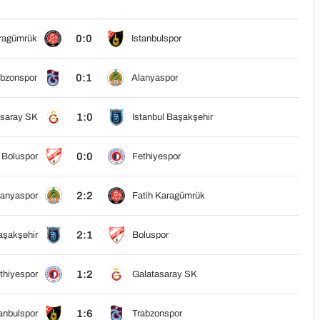
0:0
aragümrük
Istanbulspor
0:1
abzonspor
Alanyaspor
1:0
asaray SK
Istanbul Başakşehir
0:0
Boluspor
Fethiyespor
2:2
lanyaspor
Fatih Karagümrük
2:1
aşakşehir
Boluspor
1:2
thiyespor
Galatasaray SK
1:6
anbulspor
Trabzonspor