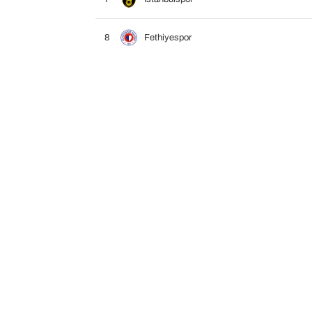
8
Fethiyespor