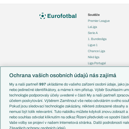
Soutěže
Premier League
LaLiga
Serie A
1. Bundesliga
Ligue 1
Chance Liga
Niké liga
Liga Portugal
Eredivisie
Ochrana vašich osobních údajů nás zajímá
Liga mistrů
Evropská liga
My a naši partneři
997
ukládáme do vašeho zařízení osobní údaje, jako jso
Konferenční liga
nebo jedinečné identifikátory, a máme k nim přístup. Výběr Souhlasím um
Mistrovství světa
technologie podporovaly účely uvedené v části My a naši partneři zprac
Liga národů
účelem poskytování. Výběrem Zamítnout vše nebo odvoláním svého souh
Pokud jsou sledovací technologie zakázány, některé zobrazené obsahy a
nemusí být tolik relevantní. Tuto nabídku můžete kdykoli znovu zobrazit a
nebo souhlas odvolat kliknutím na odkaz Řízení předvoleb ve spodní část
Vaše volby se projeví v našem Internetová stránka. Další podrobnosti nal
Copyright © 2001-2026 EuroFotbal.cz. Využíváme zpravodajství 
Zásadách ochrany osobních údajů.