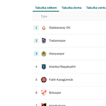
Tabulka celkem
Tabulka doma
Tabulka venk
Tým
1
Galatasaray SK
2
Trabzonspor
3
Alanyaspor
4
Istanbul Başakşehir
5
Fatih Karagümrük
6
Boluspor
7
Istanbulspor