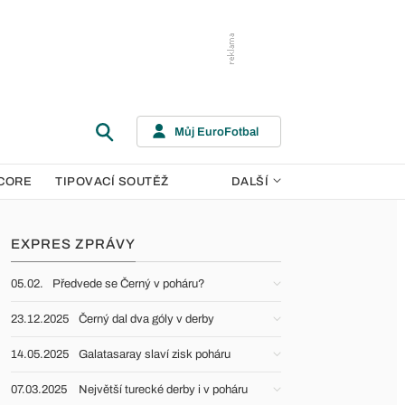
Můj EuroFotbal
CORE
TIPOVACÍ SOUTĚŽ
DALŠÍ
EXPRES ZPRÁVY
05.02.
Předvede se Černý v poháru?
23.12.2025
Černý dal dva góly v derby
14.05.2025
Galatasaray slaví zisk poháru
07.03.2025
Největší turecké derby i v poháru