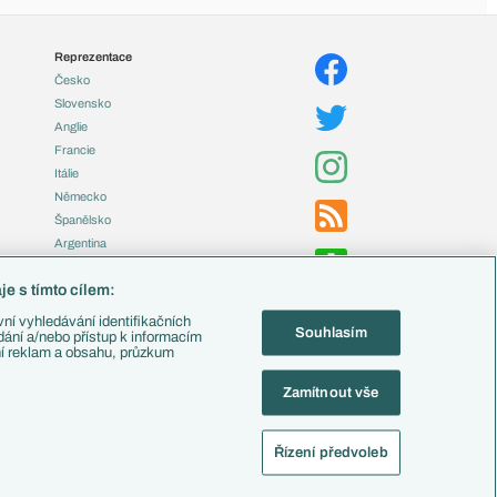
Reprezentace
Česko
Slovensko
Anglie
Francie
Itálie
Německo
Španělsko
Argentina
Brazílie
e s tímto cílem:
Přestupy
ní vyhledávání identifikačních
Souhlasím
Zápasy
ádání a/nebo přístup k informacím
ní reklam a obsahu, průzkum
Livescore
Tipovací soutěž
Zamítnout vše
Fotbal TV
Řízení předvoleb
alistika
Nastavení soukromí
Kontakt
Tiráž