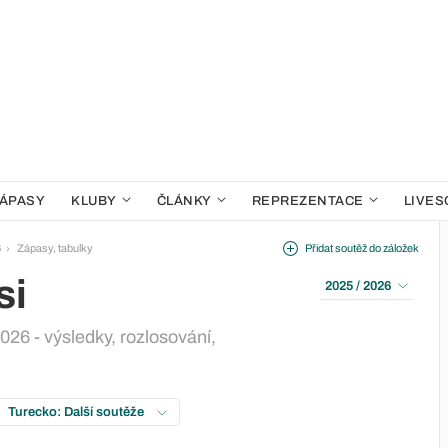
ÁPASY
KLUBY
ČLÁNKY
REPREZENTACE
LIVES
6
Zápasy, tabulky
Přidat soutěž do záložek
si
2025 / 2026
026 - výsledky, rozlosování,
Turecko: Další soutěže