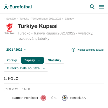
Soutěže
Turecko - Türkiye Kupasi 2021/2022
Zápasy
Türkiye Kupasi
Turecko - Türkiye Kupasi 2021/2022 - výsledky,
rozlosování, tabulky
2021 / 2022
Přidat soutěž do záložek
Zprávy
Zápasy
Statistiky
Turecko: Další soutěže
1. KOLO
07.09.2021
14:00
0:1
Batman Petrolspor
Hendek SK