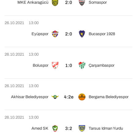
2:0
MKE Ankaragücü
Somaspor
26.10.2021
13:00
2:0
Eyüpspor
Bucaspor 1928
26.10.2021
13:00
1:0
Boluspor
Çarşambaspor
26.10.2021
13:00
4:2e
Akhisar Belediyespor
Bergama Belediyespor
26.10.2021
13:00
3:2
Amed SK
Tarsus Idman Yurdu