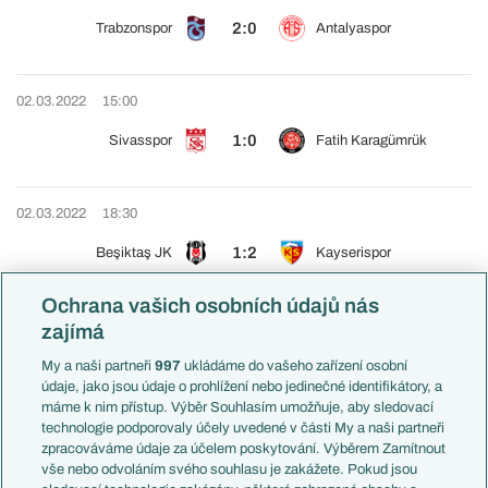
2:0
Trabzonspor
Antalyaspor
02.03.2022
15:00
1:0
Sivasspor
Fatih Karagümrük
02.03.2022
18:30
1:2
Beşiktaş JK
Kayserispor
Ochrana vašich osobních údajů nás
03.03.2022
18:30
zajímá
2:1e
Alanyaspor
Gaziantep FK
My a naši partneři
997
ukládáme do vašeho zařízení osobní
údaje, jako jsou údaje o prohlížení nebo jedinečné identifikátory, a
máme k nim přístup. Výběr Souhlasím umožňuje, aby sledovací
technologie podporovaly účely uvedené v části My a naši partneři
SEMIFINÁLE - 1. ZÁPASY
zpracováváme údaje za účelem poskytování. Výběrem Zamítnout
vše nebo odvoláním svého souhlasu je zakážete. Pokud jsou