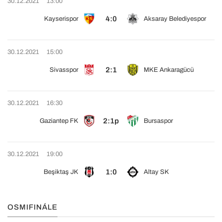
30.12.2021
13:00
4:0
Kayserispor
Aksaray Belediyespor
30.12.2021
15:00
2:1
Sivasspor
MKE Ankaragücü
30.12.2021
16:30
2:1p
Gaziantep FK
Bursaspor
30.12.2021
19:00
1:0
Beşiktaş JK
Altay SK
OSMIFINÁLE