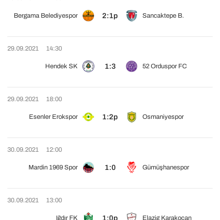
2:1p
Bergama Belediyespor
Sancaktepe B.
29.09.2021
14:30
1:3
Hendek SK
52 Orduspor FC
29.09.2021
18:00
1:2p
Esenler Erokspor
Osmaniyespor
30.09.2021
12:00
1:0
Mardin 1969 Spor
Gümüşhanespor
30.09.2021
13:00
1:0p
Iğdır FK
Elazig Karakocan