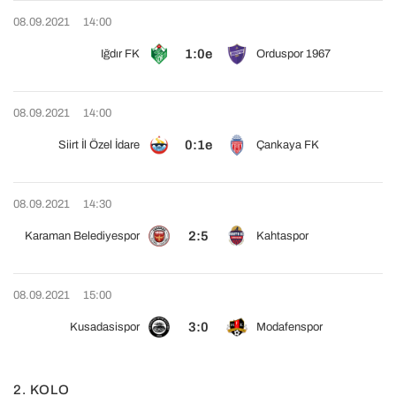
08.09.2021
14:00
1:0e
Iğdır FK
Orduspor 1967
08.09.2021
14:00
0:1e
Siirt İl Özel İdare
Çankaya FK
08.09.2021
14:30
2:5
Karaman Belediyespor
Kahtaspor
08.09.2021
15:00
3:0
Kusadasispor
Modafenspor
2. KOLO