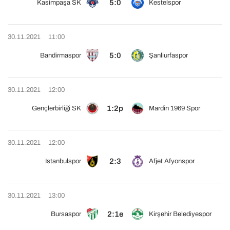
5:0
Kasimpaşa SK
Kestelspor
30.11.2021
11:00
5:0
Bandirmaspor
Şanliurfaspor
30.11.2021
12:00
1:2p
Gençlerbirliği SK
Mardin 1969 Spor
30.11.2021
12:00
2:3
Istanbulspor
Afjet Afyonspor
30.11.2021
13:00
2:1e
Bursaspor
Kirşehir Belediyespor