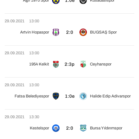
1:0e
Ağrı 1970 Spor
Kusadasispor
29.09.2021
13:00
2:0
Artvin Hopaspor
BUGSAŞ Spor
29.09.2021
13:00
2:3p
1954 Kelkit
Ceyhanspor
29.09.2021
13:00
1:0e
Fatsa Belediyespor
Halide Edip Adivarspor
29.09.2021
13:30
2:0
Kestelspor
Bursa Yıldırımspor