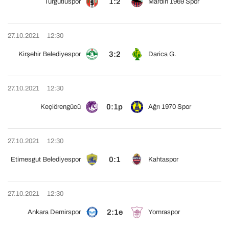
1:2
Turgutluspor
Mardin 1969 Spor
27.10.2021
12:30
3:2
Kirşehir Belediyespor
Darica G.
27.10.2021
12:30
0:1p
Keçiörengücü
Ağrı 1970 Spor
27.10.2021
12:30
0:1
Etimesgut Belediyespor
Kahtaspor
27.10.2021
12:30
2:1e
Ankara Demirspor
Yomraspor