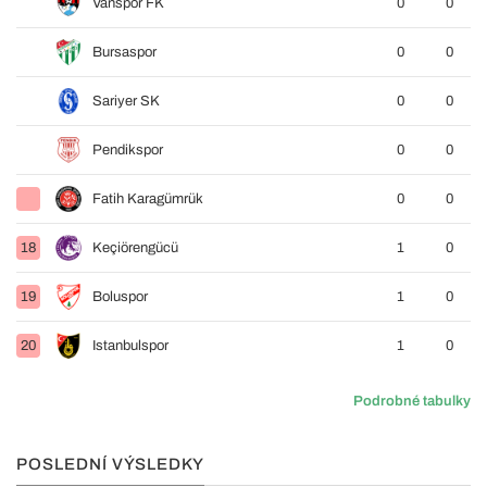
Vanspor FK
0
0
Bursaspor
0
0
Sariyer SK
0
0
Pendikspor
0
0
Fatih Karagümrük
0
0
18
Keçiörengücü
1
0
19
Boluspor
1
0
20
Istanbulspor
1
0
Podrobné tabulky
POSLEDNÍ VÝSLEDKY