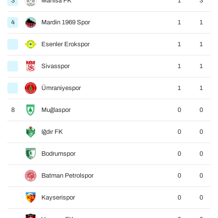
3
Manisa FK
1
3
4
Mardin 1969 Spor
1
1
Esenler Erokspor
1
1
Sivasspor
1
1
Ümraniyespor
1
1
8
Muğlaspor
0
0
Iğdır FK
0
0
Bodrumspor
0
0
Batman Petrolspor
0
0
Kayserispor
0
0