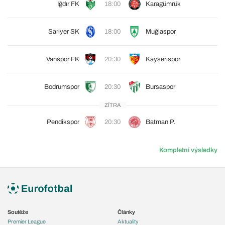
Iğdır FK
18:00
Karagümrük
Sariyer SK
18:00
Muğlaspor
Vanspor FK
20:30
Kayserispor
Bodrumspor
20:30
Bursaspor
ZÍTRA
Pendikspor
20:30
Batman P.
Kompletní výsledky
Soutěže
Články
Premier League
Aktuality