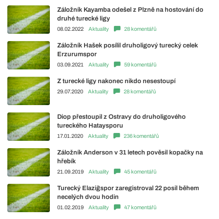
Záložník Kayamba odešel z Plzně na hostování do
druhé turecké ligy
08.02.2022
Aktuality
28 komentářů
Záložník Hašek posílil druholigový turecký celek
Erzurumspor
03.09.2021
Aktuality
59 komentářů
Z turecké ligy nakonec nikdo nesestoupí
29.07.2020
Aktuality
28 komentářů
Diop přestoupil z Ostravy do druholigového
tureckého Hataysporu
17.01.2020
Aktuality
236 komentářů
Záložník Anderson v 31 letech pověsil kopačky na
hřebík
21.09.2019
Aktuality
45 komentářů
Turecký Elaziğspor zaregistroval 22 posil během
necelých dvou hodin
01.02.2019
Aktuality
47 komentářů