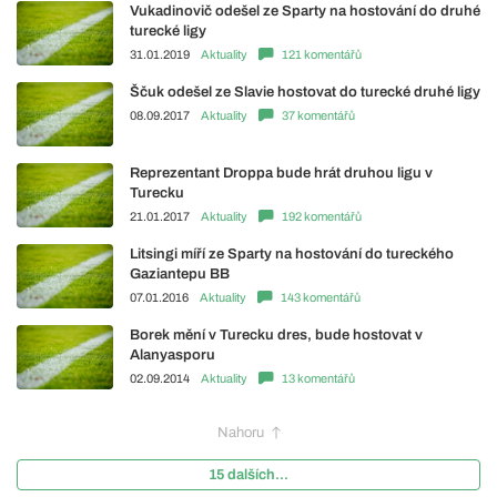
Vukadinovič odešel ze Sparty na hostování do druhé
turecké ligy
31.01.2019
Aktuality
121 komentářů
Ščuk odešel ze Slavie hostovat do turecké druhé ligy
08.09.2017
Aktuality
37 komentářů
Reprezentant Droppa bude hrát druhou ligu v
Turecku
21.01.2017
Aktuality
192 komentářů
Litsingi míří ze Sparty na hostování do tureckého
Gaziantepu BB
07.01.2016
Aktuality
143 komentářů
Borek mění v Turecku dres, bude hostovat v
Alanyasporu
02.09.2014
Aktuality
13 komentářů
Nahoru
15 dalších...