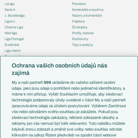
LaLiga
Previews
Serie A
Komentáře a souhrny
1. Bundesliga
Názory a komentáře
Ligue 1
Fejetony
Chance Liga
Životopisy
Niké liga
Profily, historie
Liga Portugal
Rozhovory
Eredivisie
Tipy a analýzy
Liga mistrů
Evropská liga
Reprezentace
Konferenční liga
Česko
Ochrana vašich osobních údajů nás
Mistrovství světa
Slovensko
zajímá
Liga národů
Anglie
Francie
My a naši partneři
999
ukládáme do vašeho zařízení osobní
Témata
Itálie
údaje, jako jsou údaje o prohlížení nebo jedinečné identifikátory, a
Představení týmů MS
Německo
máme k nim přístup. Výběr Souhlasím umožňuje, aby sledovací
EuroSkauting
Španělsko
technologie podporovaly účely uvedené v části My a naši partneři
PL v kostce
Argentina
zpracováváme údaje za účelem poskytování. Výběrem Zamítnout
Evropské koeficienty
Brazílie
vše nebo odvoláním svého souhlasu je zakážete. Pokud jsou
Přestupy
sledovací technologie zakázány, některé zobrazené obsahy a
Přestupové spekulace
reklamy pro vás nemusí být tolik relevantní. Tuto nabídku můžete
Přestupy
Zranění
kdykoli znovu zobrazit a změnit své volby nebo souhlas odvolat
Zápasy
kliknutím na odkaz Řízení předvoleb ve spodní části webové
Livescore