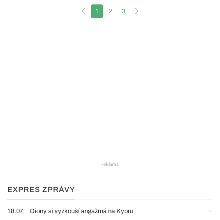
1
2
3
EXPRES ZPRÁVY
18.07.
Diony si vyzkouší angažmá na Kypru