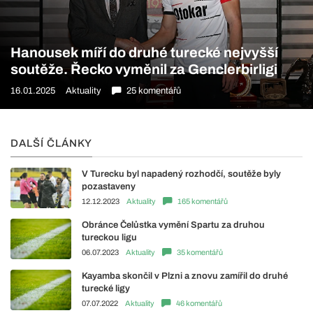
Hanousek míří do druhé turecké nejvyšší
soutěže. Řecko vyměnil za Genclerbirligi
16.01.2025
Aktuality
25 komentářů
DALŠÍ ČLÁNKY
V Turecku byl napadený rozhodčí, soutěže byly
pozastaveny
12.12.2023
Aktuality
165 komentářů
Obránce Čelůstka vymění Spartu za druhou
tureckou ligu
06.07.2023
Aktuality
35 komentářů
Kayamba skončil v Plzni a znovu zamířil do druhé
turecké ligy
07.07.2022
Aktuality
46 komentářů