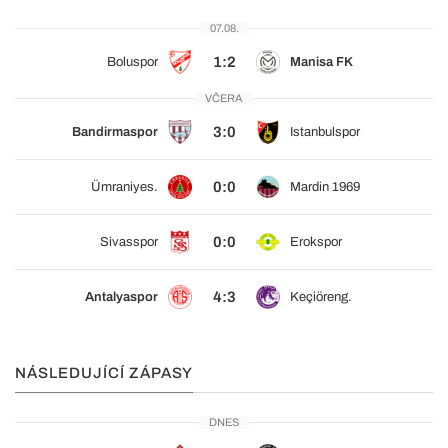
07.08.
1:2
Boluspor
Manisa FK
VČERA
3:0
Bandirmaspor
Istanbulspor
0:0
Ümraniyes.
Mardin 1969
0:0
Sivasspor
Erokspor
4:3
Antalyaspor
Keçiöreng.
NÁSLEDUJÍCÍ ZÁPASY
DNES