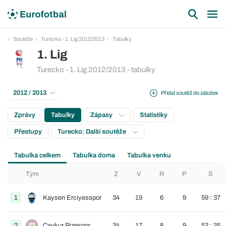
Soutěže
Turecko - 1. Lig 2012/2013
Tabulky
1. Lig
Turecko - 1. Lig 2012/2013 - tabulky
2012 / 2013
Přidat soutěž do záložek
Zprávy
Tabulky
Zápasy
Statistiky
Přestupy
Turecko: Další soutěže
Tabulka celkem
Tabulka doma
Tabulka venku
Tým
Z
V
R
P
S
1
Kayseri Erciyesspor
34
19
6
9
59 : 37
2
Çaykur Rizespor
34
17
8
9
53 : 35