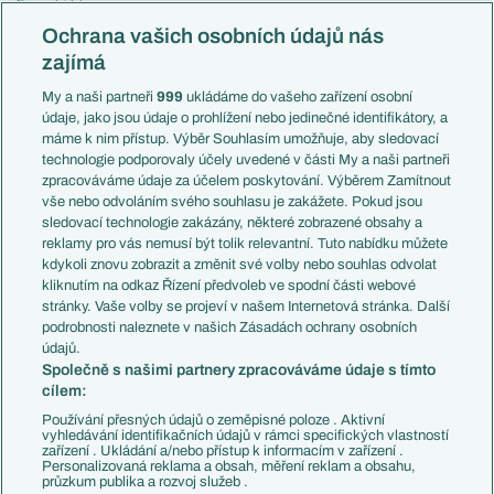
Evropská liga
Reprezentace
Konferenční liga
Česko
Ochrana vašich osobních údajů nás
Mistrovství světa
Slovensko
zajímá
Liga národů
Anglie
Francie
My a naši partneři
999
ukládáme do vašeho zařízení osobní
Témata
Itálie
údaje, jako jsou údaje o prohlížení nebo jedinečné identifikátory, a
Představení týmů MS
Německo
máme k nim přístup. Výběr Souhlasím umožňuje, aby sledovací
EuroSkauting
Španělsko
technologie podporovaly účely uvedené v části My a naši partneři
PL v kostce
Argentina
zpracováváme údaje za účelem poskytování. Výběrem Zamítnout
Evropské koeficienty
Brazílie
vše nebo odvoláním svého souhlasu je zakážete. Pokud jsou
Přestupy
sledovací technologie zakázány, některé zobrazené obsahy a
Přestupové spekulace
reklamy pro vás nemusí být tolik relevantní. Tuto nabídku můžete
Přestupy
Zranění
kdykoli znovu zobrazit a změnit své volby nebo souhlas odvolat
Zápasy
kliknutím na odkaz Řízení předvoleb ve spodní části webové
Livescore
stránky. Vaše volby se projeví v našem Internetová stránka. Další
Kluby
Tipovací soutěž
podrobnosti naleznete v našich Zásadách ochrany osobních
Arsenal FC
Fotbal TV
údajů.
Chelsea FC
Společně s našimi partnery zpracováváme údaje s tímto
Manchester United
cílem:
AC Milán
Juventus FC
Používání přesných údajů o zeměpisné poloze . Aktivní
Bayern Mnichov
vyhledávání identifikačních údajů v rámci specifických vlastností
zařízení . Ukládání a/nebo přístup k informacím v zařízení .
FC Barcelona
Personalizovaná reklama a obsah, měření reklam a obsahu,
Real Madrid
průzkum publika a rozvoj služeb .