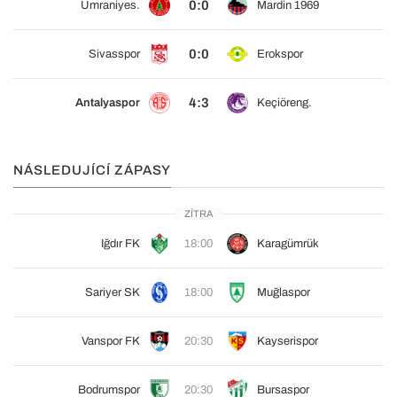
0:0
Ümraniyes.
Mardin 1969
0:0
Sivasspor
Erokspor
4:3
Antalyaspor
Keçiöreng.
NÁSLEDUJÍCÍ ZÁPASY
ZÍTRA
Iğdır FK
18:00
Karagümrük
Sariyer SK
18:00
Muğlaspor
Vanspor FK
20:30
Kayserispor
Bodrumspor
20:30
Bursaspor