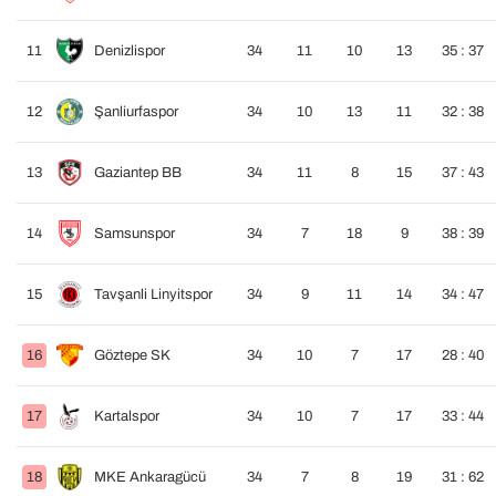
11
Denizlispor
34
11
10
13
35 : 37
12
Şanliurfaspor
34
10
13
11
32 : 38
13
Gaziantep BB
34
11
8
15
37 : 43
14
Samsunspor
34
7
18
9
38 : 39
15
Tavşanli Linyitspor
34
9
11
14
34 : 47
16
Göztepe SK
34
10
7
17
28 : 40
17
Kartalspor
34
10
7
17
33 : 44
18
MKE Ankaragücü
34
7
8
19
31 : 62