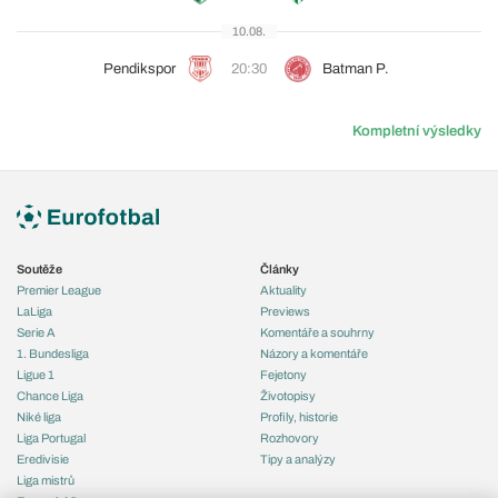
10.08.
Pendikspor
20:30
Batman P.
Kompletní výsledky
Soutěže
Články
Premier League
Aktuality
LaLiga
Previews
Serie A
Komentáře a souhrny
1. Bundesliga
Názory a komentáře
Ligue 1
Fejetony
Chance Liga
Životopisy
Niké liga
Profily, historie
Liga Portugal
Rozhovory
Eredivisie
Tipy a analýzy
Liga mistrů