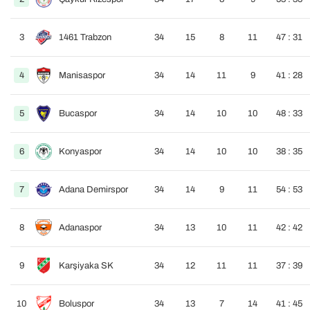
3
1461 Trabzon
34
15
8
11
47 : 31
4
Manisaspor
34
14
11
9
41 : 28
5
Bucaspor
34
14
10
10
48 : 33
6
Konyaspor
34
14
10
10
38 : 35
7
Adana Demirspor
34
14
9
11
54 : 53
8
Adanaspor
34
13
10
11
42 : 42
9
Karşiyaka SK
34
12
11
11
37 : 39
10
Boluspor
34
13
7
14
41 : 45