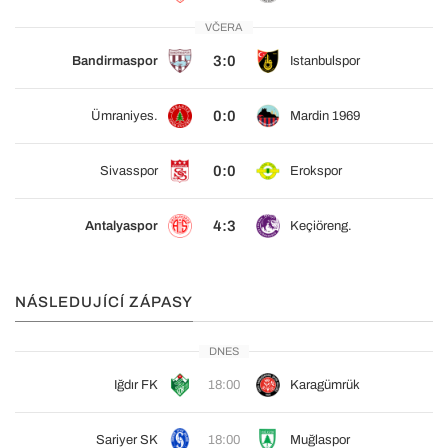
VČERA
3:0
Bandirmaspor
Istanbulspor
0:0
Ümraniyes.
Mardin 1969
0:0
Sivasspor
Erokspor
4:3
Antalyaspor
Keçiöreng.
NÁSLEDUJÍCÍ ZÁPASY
DNES
Iğdır FK
18:00
Karagümrük
Sariyer SK
18:00
Muğlaspor