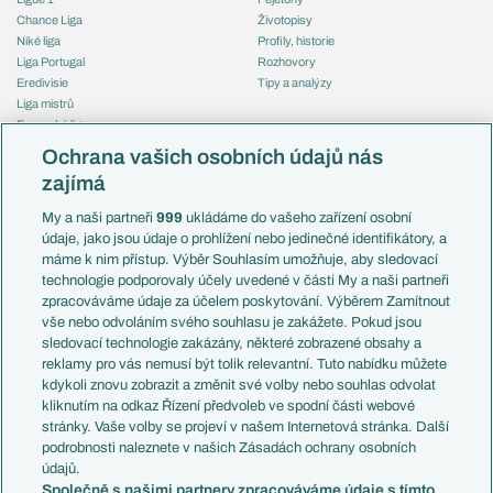
Chance Liga
Životopisy
Niké liga
Profily, historie
Liga Portugal
Rozhovory
Eredivisie
Tipy a analýzy
Liga mistrů
Evropská liga
Reprezentace
Konferenční liga
Česko
Ochrana vašich osobních údajů nás
Mistrovství světa
Slovensko
zajímá
Liga národů
Anglie
Francie
My a naši partneři
999
ukládáme do vašeho zařízení osobní
Témata
Itálie
údaje, jako jsou údaje o prohlížení nebo jedinečné identifikátory, a
Představení týmů MS
Německo
máme k nim přístup. Výběr Souhlasím umožňuje, aby sledovací
EuroSkauting
Španělsko
technologie podporovaly účely uvedené v části My a naši partneři
PL v kostce
Argentina
zpracováváme údaje za účelem poskytování. Výběrem Zamítnout
Evropské koeficienty
Brazílie
vše nebo odvoláním svého souhlasu je zakážete. Pokud jsou
Přestupy
sledovací technologie zakázány, některé zobrazené obsahy a
Přestupové spekulace
reklamy pro vás nemusí být tolik relevantní. Tuto nabídku můžete
Přestupy
Zranění
kdykoli znovu zobrazit a změnit své volby nebo souhlas odvolat
Zápasy
kliknutím na odkaz Řízení předvoleb ve spodní části webové
Livescore
stránky. Vaše volby se projeví v našem Internetová stránka. Další
Kluby
Tipovací soutěž
podrobnosti naleznete v našich Zásadách ochrany osobních
Arsenal FC
Fotbal TV
údajů.
Chelsea FC
Společně s našimi partnery zpracováváme údaje s tímto
Manchester United