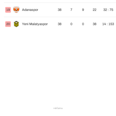
19
Adanaspor
38
7
9
22
32 : 75
20
Yeni Malatyaspor
38
0
0
38
14 : 153