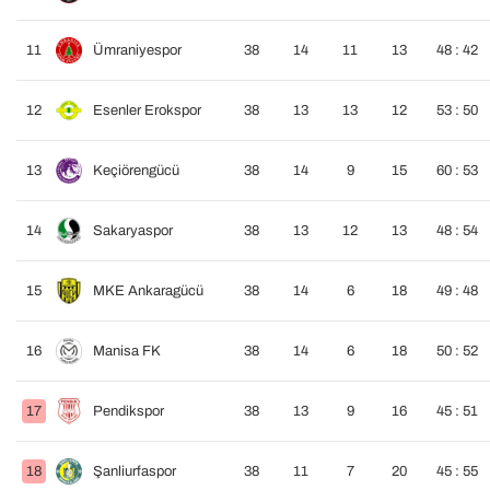
11
Ümraniyespor
38
14
11
13
48 : 42
12
Esenler Erokspor
38
13
13
12
53 : 50
13
Keçiörengücü
38
14
9
15
60 : 53
14
Sakaryaspor
38
13
12
13
48 : 54
15
MKE Ankaragücü
38
14
6
18
49 : 48
16
Manisa FK
38
14
6
18
50 : 52
17
Pendikspor
38
13
9
16
45 : 51
18
Şanliurfaspor
38
11
7
20
45 : 55