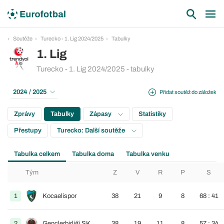
Soutěže
Turecko - 1. Lig 2024/2025
Tabulky
1. Lig
Turecko - 1. Lig 2024/2025 - tabulky
2024 / 2025
Přidat soutěž do záložek
Zprávy
Tabulky
Zápasy
Statistiky
Přestupy
Turecko: Další soutěže
Tabulka celkem
Tabulka doma
Tabulka venku
Tým
Z
V
R
P
S
1
Kocaelispor
38
21
9
8
68 : 41
2
Gençlerbirliği SK
38
19
11
8
57 : 34