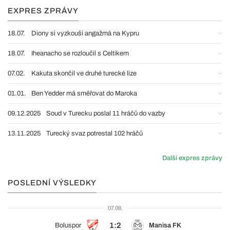
EXPRES ZPRÁVY
18.07.
Diony si vyzkouší angažmá na Kypru
18.07.
Iheanacho se rozloučil s Celtikem
07.02.
Kakuta skončil ve druhé turecké lize
01.01.
Ben Yedder má směřovat do Maroka
09.12.2025
Soud v Turecku poslal 11 hráčů do vazby
13.11.2025
Turecký svaz potrestal 102 hráčů
Další expres zprávy
POSLEDNÍ VÝSLEDKY
07.08.
1:2
Boluspor
Manisa FK