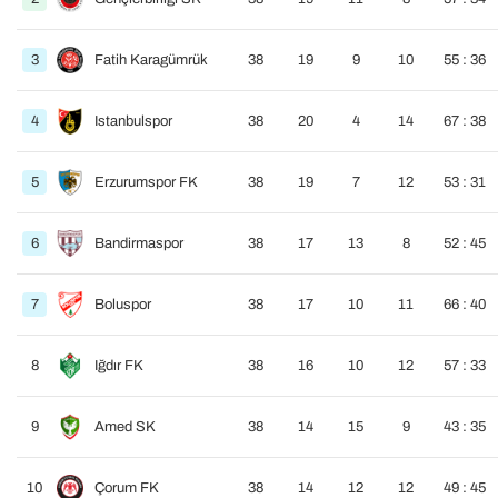
3
Fatih Karagümrük
38
19
9
10
55 : 36
4
Istanbulspor
38
20
4
14
67 : 38
5
Erzurumspor FK
38
19
7
12
53 : 31
6
Bandirmaspor
38
17
13
8
52 : 45
7
Boluspor
38
17
10
11
66 : 40
8
Iğdır FK
38
16
10
12
57 : 33
9
Amed SK
38
14
15
9
43 : 35
10
Çorum FK
38
14
12
12
49 : 45