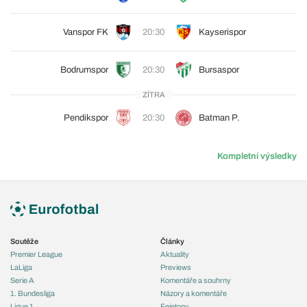
Vanspor FK
20:30
Kayserispor
Bodrumspor
20:30
Bursaspor
ZÍTRA
Pendikspor
20:30
Batman P.
Kompletní výsledky
Soutěže
Články
Premier League
Aktuality
LaLiga
Previews
Serie A
Komentáře a souhrny
1. Bundesliga
Názory a komentáře
Ligue 1
Fejetony