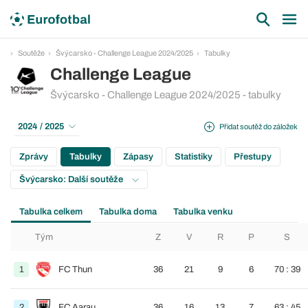
Soutěže
Švýcarsko - Challenge League 2024/2025
Tabulky
Challenge League
Švýcarsko - Challenge League 2024/2025 - tabulky
2024 / 2025
Přidat soutěž do záložek
Zprávy
Tabulky
Zápasy
Statistiky
Přestupy
Švýcarsko: Další soutěže
Tabulka celkem
Tabulka doma
Tabulka venku
Tým
Z
V
R
P
S
1
FC Thun
36
21
9
6
70 : 39
2
FC Aarau
36
16
13
7
63 : 45