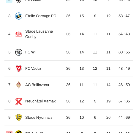
3
Étoile Carouge FC
36
15
9
12
58 : 47
Stade Lausanne
4
36
14
11
11
54 : 43
Ouchy
5
FC Wil
36
14
11
11
60 : 55
6
FC Vaduz
36
13
12
11
48 : 49
7
AC Bellinzona
36
11
11
14
46 : 59
8
Neuchâtel Xamax
36
12
5
19
57 : 65
9
Stade Nyonnais
36
10
6
20
44 : 69