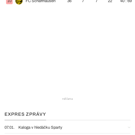
10
FC Schaffhausen
36
7
7
22
40 : 69
EXPRES ZPRÁVY
07.01.
Kaloga v hledáčku Sparty