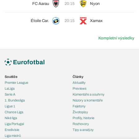
FC Aarau
20:15
Nyon
Étoile Car.
20:15
Xamax
Kompletní výsledky
Soutěže
Články
Premier League
Aktuality
LaLiga
Previews
Serie A
Komentáře a souhrny
1. Bundesliga
Názory a komentáře
Ligue 1
Fejetony
Chance Liga
Životopisy
Niké liga
Profily, historie
Liga Portugal
Rozhovory
Eredivisie
Tipy a analýzy
Liga mistrů