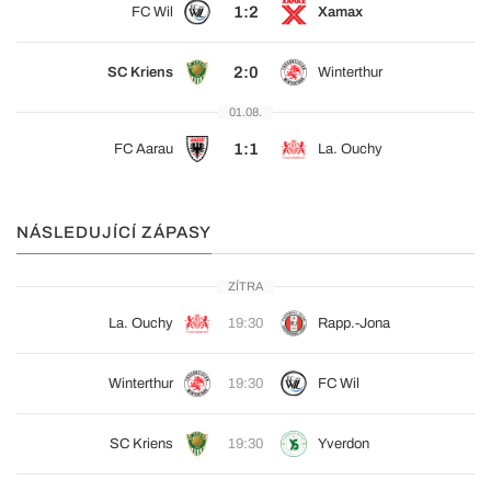
1:2
FC Wil
Xamax
2:0
SC Kriens
Winterthur
01.08.
1:1
FC Aarau
La. Ouchy
NÁSLEDUJÍCÍ ZÁPASY
ZÍTRA
La. Ouchy
19:30
Rapp.-Jona
Winterthur
19:30
FC Wil
SC Kriens
19:30
Yverdon