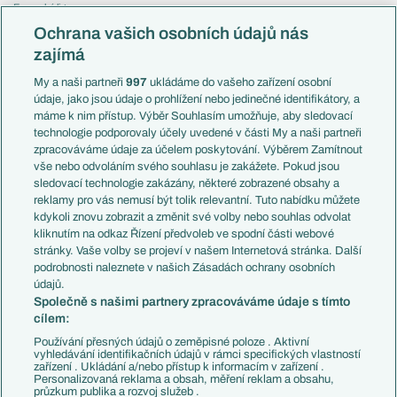
Evropská liga
Reprezentace
Konferenční liga
Česko
Ochrana vašich osobních údajů nás
Mistrovství světa
Slovensko
zajímá
Liga národů
Anglie
Francie
My a naši partneři
997
ukládáme do vašeho zařízení osobní
Témata
Itálie
údaje, jako jsou údaje o prohlížení nebo jedinečné identifikátory, a
Představení týmů MS
Německo
máme k nim přístup. Výběr Souhlasím umožňuje, aby sledovací
EuroSkauting
Španělsko
technologie podporovaly účely uvedené v části My a naši partneři
PL v kostce
Argentina
zpracováváme údaje za účelem poskytování. Výběrem Zamítnout
Evropské koeficienty
Brazílie
vše nebo odvoláním svého souhlasu je zakážete. Pokud jsou
Přestupy
sledovací technologie zakázány, některé zobrazené obsahy a
Přestupové spekulace
reklamy pro vás nemusí být tolik relevantní. Tuto nabídku můžete
Přestupy
Zranění
kdykoli znovu zobrazit a změnit své volby nebo souhlas odvolat
Zápasy
kliknutím na odkaz Řízení předvoleb ve spodní části webové
Livescore
stránky. Vaše volby se projeví v našem Internetová stránka. Další
Kluby
Tipovací soutěž
podrobnosti naleznete v našich Zásadách ochrany osobních
Arsenal FC
Fotbal TV
údajů.
Chelsea FC
Společně s našimi partnery zpracováváme údaje s tímto
Manchester United
cílem:
AC Milán
Juventus FC
Používání přesných údajů o zeměpisné poloze . Aktivní
Bayern Mnichov
vyhledávání identifikačních údajů v rámci specifických vlastností
zařízení . Ukládání a/nebo přístup k informacím v zařízení .
FC Barcelona
Personalizovaná reklama a obsah, měření reklam a obsahu,
Real Madrid
průzkum publika a rozvoj služeb .