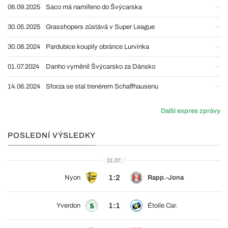
06.09.2025
Saco má namířeno do Švýcarska
30.05.2025
Grasshopers zůstává v Super League
30.08.2024
Pardubice koupily obránce Lurvinka
01.07.2024
Danho vyměnil Švýcarsko za Dánsko
14.06.2024
Sforza se stal trenérem Schaffhausenu
Další expres zprávy
POSLEDNÍ VÝSLEDKY
31.07.
1:2
Nyon
Rapp.-Jona
1:1
Yverdon
Étoile Car.