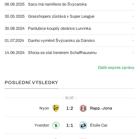
06.09.2025
Saco má namířeno do Švýcarska
30.05.2025
Grasshopers zůstává v Super League
30.08.2024
Pardubice koupily obránce Lurvinka
01.07.2024
Danho vyměnil Švýcarsko za Dánsko
14.06.2024
Sforza se stal trenérem Schaffhausenu
Další expres zprávy
POSLEDNÍ VÝSLEDKY
31.07.
1:2
Nyon
Rapp.-Jona
1:1
Yverdon
Étoile Car.