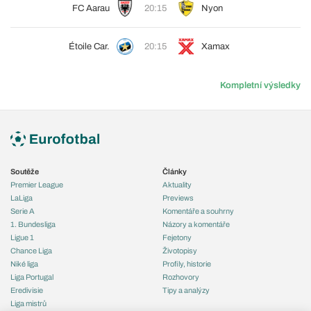
FC Aarau
20:15
Nyon
Étoile Car.
20:15
Xamax
Kompletní výsledky
Soutěže
Články
Premier League
Aktuality
LaLiga
Previews
Serie A
Komentáře a souhrny
1. Bundesliga
Názory a komentáře
Ligue 1
Fejetony
Chance Liga
Životopisy
Niké liga
Profily, historie
Liga Portugal
Rozhovory
Eredivisie
Tipy a analýzy
Liga mistrů