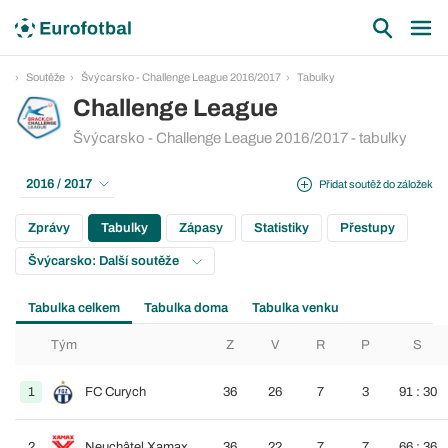
Soutěže
Švýcarsko - Challenge League 2016/2017
Tabulky
Challenge League
Švýcarsko - Challenge League 2016/2017 - tabulky
2016 / 2017
Přidat soutěž do záložek
Zprávy
Tabulky
Zápasy
Statistiky
Přestupy
Švýcarsko: Další soutěže
Tabulka celkem
Tabulka doma
Tabulka venku
Tým
Z
V
R
P
S
1
FC Curych
36
26
7
3
91 : 30
2
Neuchâtel Xamax
36
22
7
7
66 : 36