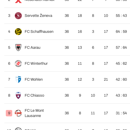
3
Servette Ženeva
36
18
8
10
55 : 43
4
FC Schaffhausen
36
16
3
17
64 : 59
5
FC Aarau
36
13
6
17
57 : 64
6
FC Winterthur
36
11
8
17
45 : 62
7
FC Wohlen
36
12
3
21
42 : 60
8
FC Chiasso
36
9
10
17
43 : 63
FC Le Mont
9
36
8
11
17
31 : 54
Lausanne