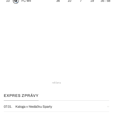
10
FC Wil
36
10
7
19
35 : 58
EXPRES ZPRÁVY
07.01.
Kaloga v hledáčku Sparty