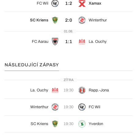
1:2
FC Wil
Xamax
2:0
SC Kriens
Winterthur
01.08.
1:1
FC Aarau
La. Ouchy
NÁSLEDUJÍCÍ ZÁPASY
ZÍTRA
La. Ouchy
19:30
Rapp.-Jona
Winterthur
19:30
FC Wil
SC Kriens
19:30
Yverdon