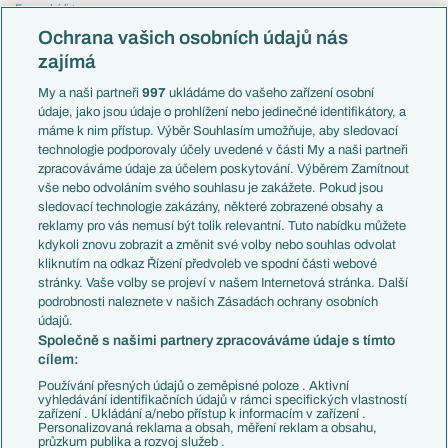
Evropská liga
Reprezentace
Konferenční liga
Česko
Ochrana vašich osobních údajů nás
Mistrovství světa
Slovensko
zajímá
Liga národů
Anglie
Francie
My a naši partneři
997
ukládáme do vašeho zařízení osobní
Témata
Itálie
údaje, jako jsou údaje o prohlížení nebo jedinečné identifikátory, a
Představení týmů MS
Německo
máme k nim přístup. Výběr Souhlasím umožňuje, aby sledovací
EuroSkauting
Španělsko
technologie podporovaly účely uvedené v části My a naši partneři
PL v kostce
Argentina
zpracováváme údaje za účelem poskytování. Výběrem Zamítnout
Evropské koeficienty
Brazílie
vše nebo odvoláním svého souhlasu je zakážete. Pokud jsou
Přestupy
sledovací technologie zakázány, některé zobrazené obsahy a
Přestupové spekulace
reklamy pro vás nemusí být tolik relevantní. Tuto nabídku můžete
Přestupy
Zranění
kdykoli znovu zobrazit a změnit své volby nebo souhlas odvolat
Zápasy
kliknutím na odkaz Řízení předvoleb ve spodní části webové
Livescore
stránky. Vaše volby se projeví v našem Internetová stránka. Další
Kluby
Tipovací soutěž
podrobnosti naleznete v našich Zásadách ochrany osobních
Arsenal FC
Fotbal TV
údajů.
Chelsea FC
Společně s našimi partnery zpracováváme údaje s tímto
Manchester United
cílem:
AC Milán
Juventus FC
Používání přesných údajů o zeměpisné poloze . Aktivní
Bayern Mnichov
vyhledávání identifikačních údajů v rámci specifických vlastností
zařízení . Ukládání a/nebo přístup k informacím v zařízení .
FC Barcelona
Personalizovaná reklama a obsah, měření reklam a obsahu,
Real Madrid
průzkum publika a rozvoj služeb .