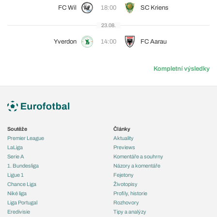
FC Wil
18:00
SC Kriens
23.08.
Yverdon
14:00
FC Aarau
Kompletní výsledky
Soutěže
Články
Premier League
Aktuality
LaLiga
Previews
Serie A
Komentáře a souhrny
1. Bundesliga
Názory a komentáře
Ligue 1
Fejetony
Chance Liga
Životopisy
Niké liga
Profily, historie
Liga Portugal
Rozhovory
Eredivisie
Tipy a analýzy