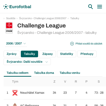
Soutěže
Švýcarsko - Challenge League 2006/2007
Tabulky
Challenge League
Švýcarsko - Challenge League 2006/2007 - tabulky
2006 / 2007
Přidat soutěž do záložek
Zprávy
Tabulky
Zápasy
Statistiky
Přestupy
Švýcarsko: Další soutěže
Tabulka celkem
Tabulka doma
Tabulka venku
Tým
Z
V
R
P
S
1
Neuchâtel Xamax
34
23
7
4
73 : 28
2
AC Bellinzona
34
21
7
6
58 : 26