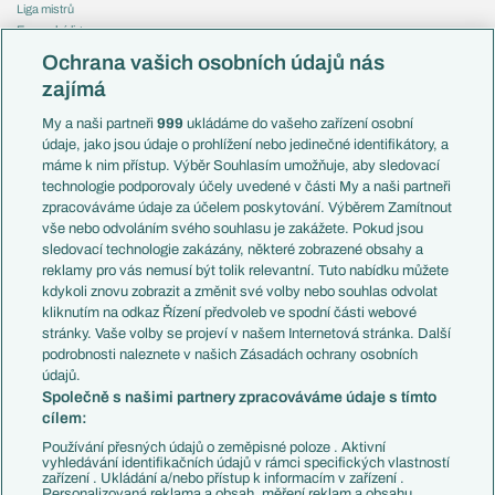
Liga mistrů
Evropská liga
Reprezentace
Konferenční liga
Česko
Ochrana vašich osobních údajů nás
Mistrovství světa
Slovensko
zajímá
Liga národů
Anglie
Francie
My a naši partneři
999
ukládáme do vašeho zařízení osobní
Témata
Itálie
údaje, jako jsou údaje o prohlížení nebo jedinečné identifikátory, a
Představení týmů MS
Německo
máme k nim přístup. Výběr Souhlasím umožňuje, aby sledovací
EuroSkauting
Španělsko
technologie podporovaly účely uvedené v části My a naši partneři
PL v kostce
Argentina
zpracováváme údaje za účelem poskytování. Výběrem Zamítnout
Evropské koeficienty
Brazílie
vše nebo odvoláním svého souhlasu je zakážete. Pokud jsou
Přestupy
sledovací technologie zakázány, některé zobrazené obsahy a
Přestupové spekulace
reklamy pro vás nemusí být tolik relevantní. Tuto nabídku můžete
Přestupy
Zranění
kdykoli znovu zobrazit a změnit své volby nebo souhlas odvolat
Zápasy
kliknutím na odkaz Řízení předvoleb ve spodní části webové
Livescore
stránky. Vaše volby se projeví v našem Internetová stránka. Další
Kluby
Tipovací soutěž
podrobnosti naleznete v našich Zásadách ochrany osobních
Arsenal FC
Fotbal TV
údajů.
Chelsea FC
Společně s našimi partnery zpracováváme údaje s tímto
Manchester United
cílem:
AC Milán
Juventus FC
Používání přesných údajů o zeměpisné poloze . Aktivní
Bayern Mnichov
vyhledávání identifikačních údajů v rámci specifických vlastností
zařízení . Ukládání a/nebo přístup k informacím v zařízení .
FC Barcelona
Personalizovaná reklama a obsah, měření reklam a obsahu,