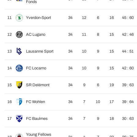
Fonds
11
Yverdon-Sport
34
12
6
16
45 : 60
12
AC Lugano
34
11
8
15
42 : 46
13
Lausanne Sport
34
10
9
15
44 : 51
14
FC Locarno
34
10
9
15
42 : 60
15
SR Delémont
34
9
6
19
39 : 63
16
FC Wohlen
34
7
10
17
39 : 64
17
FC Baulmes
34
7
9
18
30 : 63
Young Fellows