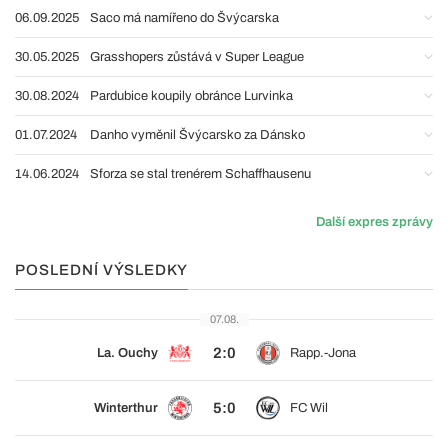
06.09.2025
Saco má namířeno do Švýcarska
30.05.2025
Grasshopers zůstává v Super League
30.08.2024
Pardubice koupily obránce Lurvinka
01.07.2024
Danho vyměnil Švýcarsko za Dánsko
14.06.2024
Sforza se stal trenérem Schaffhausenu
Další expres zprávy
POSLEDNÍ VÝSLEDKY
07.08.
2:0
La. Ouchy
Rapp.-Jona
5:0
Winterthur
FC Wil