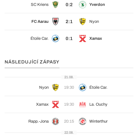
0:2
SC Kriens
Yverdon
2:1
FC Aarau
Nyon
0:1
Étoile Car.
Xamax
NÁSLEDUJÍCÍ ZÁPASY
21.08.
Nyon
19:30
Étoile Car.
Xamax
19:30
La. Ouchy
Rapp.-Jona
20:15
Winterthur
22.08.