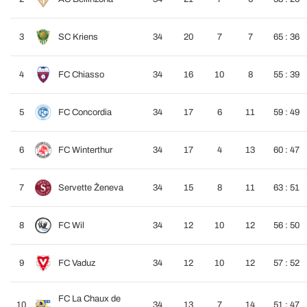
3
SC Kriens
34
20
7
7
65 : 36
4
FC Chiasso
34
16
10
8
55 : 39
5
FC Concordia
34
17
6
11
59 : 49
6
FC Winterthur
34
17
4
13
60 : 47
7
Servette Ženeva
34
15
8
11
63 : 51
8
FC Wil
34
12
10
12
56 : 50
9
FC Vaduz
34
12
10
12
57 : 52
FC La Chaux de
10
34
13
7
14
51 : 47