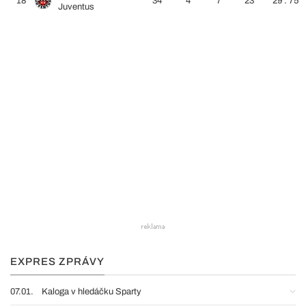
18
34
4
7
23
29 : 75
Juventus
EXPRES ZPRÁVY
07.01.
Kaloga v hledáčku Sparty