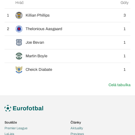
Hráč
Góly
1
Killian Phillips
3
2
Thelonious Aasgaard
1
Joe Bevan
1
Martin Boyle
1
Cheick Diabate
1
Celá tabulka
Soutěže
Články
Premier League
Aktuality
LaLiga
Previews