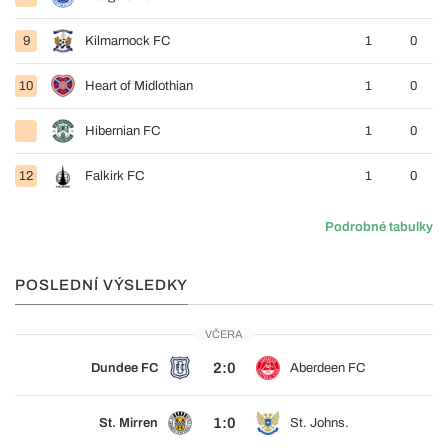
9
Kilmarnock FC
1
0
10
Heart of Midlothian
1
0
Hibernian FC
1
0
12
Falkirk FC
1
0
Podrobné tabulky
POSLEDNÍ VÝSLEDKY
VČERA
2:0
Dundee FC
Aberdeen FC
1:0
St. Mirren
St. Johns.