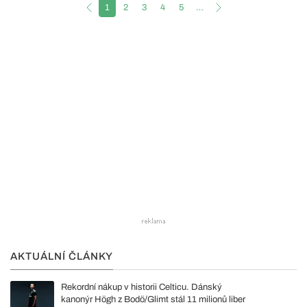
1
2
3
4
5
…
AKTUÁLNÍ ČLÁNKY
Rekordní nákup v historii Celticu. Dánský
kanonýr Högh z Bodö/Glimt stál 11 milionů liber