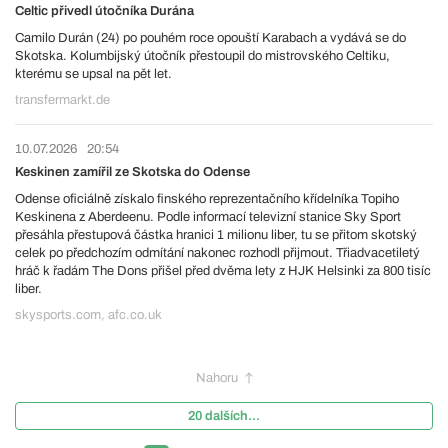
Celtic přivedl útočníka Durána
Camilo Durán (24) po pouhém roce opouští Karabach a vydává se do
Skotska. Kolumbijský útočník přestoupil do mistrovského Celtiku,
kterému se upsal na pět let.
transfermarkt.de
10.07.2026
20:54
Keskinen zamířil ze Skotska do Odense
Odense oficiálně získalo finského reprezentačního křídelníka Topiho
Keskinena z Aberdeenu. Podle informací televizní stanice Sky Sport
přesáhla přestupová částka hranici 1 milionu liber, tu se přitom skotský
celek po předchozím odmítání nakonec rozhodl přijmout. Třiadvacetiletý
hráč k řadám The Dons přišel před dvěma lety z HJK Helsinki za 800 tisíc
liber.
skysports.com, afc.co.uk
Nahoru
20 dalších...