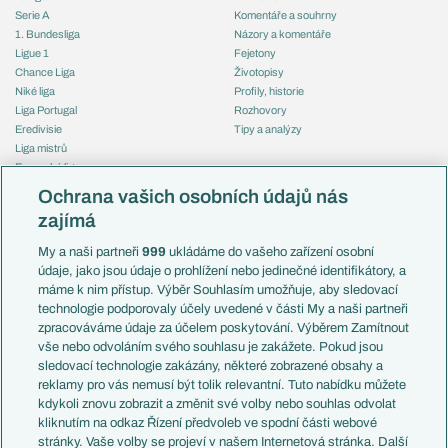
Serie A
Komentáře a souhrny
1. Bundesliga
Názory a komentáře
Ligue 1
Fejetony
Chance Liga
Životopisy
Niké liga
Profily, historie
Liga Portugal
Rozhovory
Eredivisie
Tipy a analýzy
Liga mistrů
Evropská liga
Reprezentace
Konferenční liga
Česko
Ochrana vašich osobních údajů nás
Mistrovství světa
Slovensko
zajímá
Liga národů
Anglie
Francie
My a naši partneři
999
ukládáme do vašeho zařízení osobní
Témata
Itálie
údaje, jako jsou údaje o prohlížení nebo jedinečné identifikátory, a
Představení týmů MS
Německo
máme k nim přístup. Výběr Souhlasím umožňuje, aby sledovací
EuroSkauting
Španělsko
technologie podporovaly účely uvedené v části My a naši partneři
PL v kostce
Argentina
zpracováváme údaje za účelem poskytování. Výběrem Zamítnout
Evropské koeficienty
Brazílie
vše nebo odvoláním svého souhlasu je zakážete. Pokud jsou
Přestupy
sledovací technologie zakázány, některé zobrazené obsahy a
Přestupové spekulace
reklamy pro vás nemusí být tolik relevantní. Tuto nabídku můžete
Přestupy
Zranění
kdykoli znovu zobrazit a změnit své volby nebo souhlas odvolat
Zápasy
kliknutím na odkaz Řízení předvoleb ve spodní části webové
Livescore
stránky. Vaše volby se projeví v našem Internetová stránka. Další
Kluby