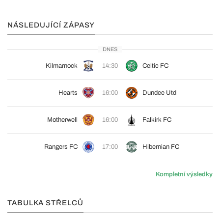
NÁSLEDUJÍCÍ ZÁPASY
DNES
Kilmarnock
14:30
Celtic FC
Hearts
16:00
Dundee Utd
Motherwell
16:00
Falkirk FC
Rangers FC
17:00
Hibernian FC
Kompletní výsledky
TABULKA STŘELCŮ