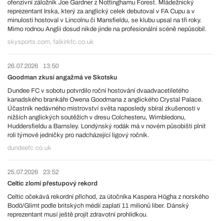
ofenzivní záložník Joe Gardner z Nottinghamu Forest. Mládežnický
reprezentant Irska, který za anglický celek debutoval v FA Cupu a v
minulosti hostoval v Lincolnu či Mansfieldu, se klubu upsal na tři roky.
Mimo rodnou Anglii dosud nikde jinde na profesionální scéně nepůsobil.
skysports.com, falkirkfc.co.uk
26.07.2026
13:50
Goodman zkusí angažmá ve Skotsku
Dundee FC v sobotu potvrdilo roční hostování dvaadvacetiletého
kanadského brankáře Owena Goodmana z anglického Crystal Palace.
Účastník nedávného mistrovství světa naposledy sbíral zkušenosti v
nižších anglických soutěžích v dresu Colchesteru, Wimbledonu,
Huddersfieldu a Barnsley. Londýnský rodák má v novém působišti plnit
roli týmové jedničky pro nadcházející ligový ročník.
dundeefc.co.uk
25.07.2026
23:52
Celtic zlomí přestupový rekord
Celtic očekává rekordní příchod, za útočníka Kaspera Högha z norského
Bodö/Glimt podle britských médií zaplatí 11 milionů liber. Dánský
reprezentant musí ještě projít zdravotní prohlídkou.