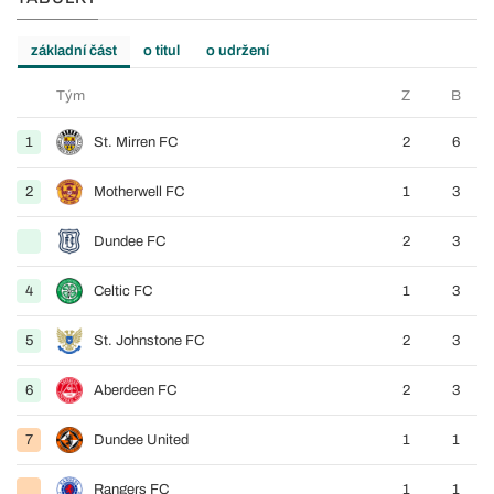
základní část
o titul
o udržení
Tým
Z
B
1
St. Mirren FC
2
6
2
Motherwell FC
1
3
Dundee FC
2
3
4
Celtic FC
1
3
5
St. Johnstone FC
2
3
6
Aberdeen FC
2
3
7
Dundee United
1
1
Rangers FC
1
1