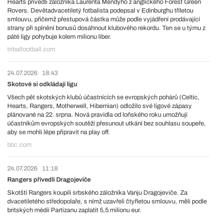
Hearts přivedli záložníka Laurenta Mendyho z anglického Forest Green
Rovers. Devětadvacetiletý fotbalista podepsal v Edinburghu tříletou
smlouvu, přičemž přestupová částka může podle vyjádření prodávající
strany při splnění bonusů dosáhnout klubového rekordu. Ten se u týmu z
páté ligy pohybuje kolem milionu liber.
tribalfootball.com
24.07.2026
18:43
Skotové si odkládají ligu
Všech pět skotských klubů účastnících se evropských pohárů (Celtic,
Hearts, Rangers, Motherwell, Hibernian) odložilo své ligové zápasy
plánované na 22. srpna. Nová pravidla od loňského roku umožňují
účastníkům evropských soutěží přesunout utkání bez souhlasu soupeře,
aby se mohli lépe připravit na play off.
bbc.com
24.07.2026
11:18
Rangers přivedli Dragojeviče
Skotští Rangers koupili srbského záložníka Vanju Dragojeviče. Za
dvacetiletého středopolaře, s nímž uzavřeli čtyřletou smlouvu, měli podle
britských médií Partizanu zaplatit 5,5 milionu eur.