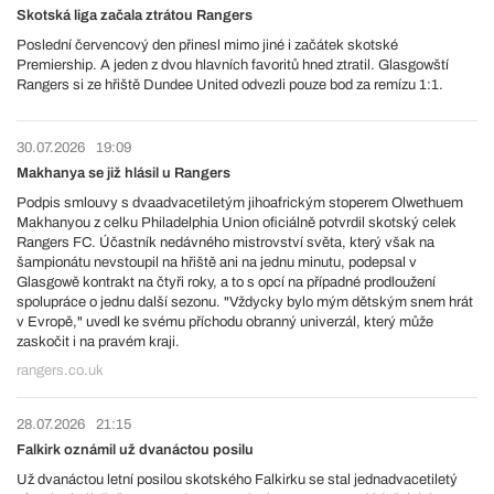
Skotská liga začala ztrátou Rangers
Poslední červencový den přinesl mimo jiné i začátek skotské
Premiership. A jeden z dvou hlavních favoritů hned ztratil. Glasgowští
Rangers si ze hřiště Dundee United odvezli pouze bod za remízu 1:1.
30.07.2026
19:09
Makhanya se již hlásil u Rangers
Podpis smlouvy s dvaadvacetiletým jihoafrickým stoperem Olwethuem
Makhanyou z celku Philadelphia Union oficiálně potvrdil skotský celek
Rangers FC. Účastník nedávného mistrovství světa, který však na
šampionátu nevstoupil na hřiště ani na jednu minutu, podepsal v
Glasgowě kontrakt na čtyři roky, a to s opcí na případné prodloužení
spolupráce o jednu další sezonu. "Vždycky bylo mým dětským snem hrát
v Evropě," uvedl ke svému příchodu obranný univerzál, který může
zaskočit i na pravém kraji.
rangers.co.uk
28.07.2026
21:15
Falkirk oznámil už dvanáctou posilu
Už dvanáctou letní posilou skotského Falkirku se stal jednadvacetiletý