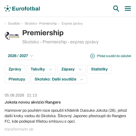
Soutěže
Skotsko - Premiership
Expres zprávy
Premiership
Skotsko - Premiership - expres zprávy
2026 / 2027
Přidat soutěž do záložek
Zprávy
Tabulky
Zápasy
Statistiky
Přestupy
Skotsko: Další soutěže
05.08.2026
21:13
Jokota novou akvizicí Rangers
Hannover po pouhém roce opouští křídelník Daisuke Jokota (26), jehož
další kroky vedou do Skotska. Šikovný Japonec přestoupil do Rangers
FC, kde podepsal tříletou smlouvu s opcí.
transfermarkt.de