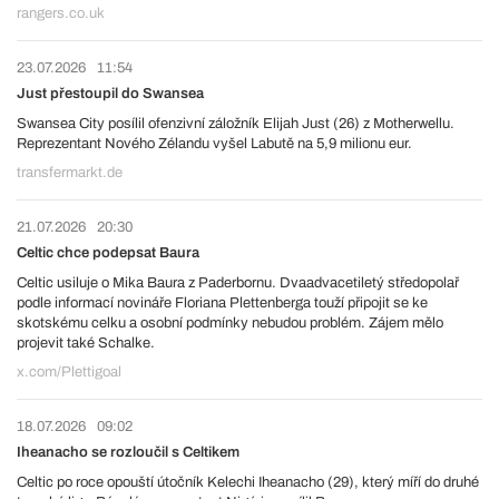
rangers.co.uk
23.07.2026
11:54
Just přestoupil do Swansea
Swansea City posílil ofenzivní záložník Elijah Just (26) z Motherwellu.
Reprezentant Nového Zélandu vyšel Labutě na 5,9 milionu eur.
transfermarkt.de
21.07.2026
20:30
Celtic chce podepsat Baura
Celtic usiluje o Mika Baura z Paderbornu. Dvaadvacetiletý středopolař
podle informací novináře Floriana Plettenberga touží připojit se ke
skotskému celku a osobní podmínky nebudou problém. Zájem mělo
projevit také Schalke.
x.com/Plettigoal
18.07.2026
09:02
Iheanacho se rozloučil s Celtikem
Celtic po roce opouští útočník Kelechi Iheanacho (29), který míří do druhé