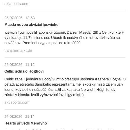
skysports.com
25.07.2026
13:53
Maeda novou akvizicí Ipswiche
Ipswich Town posílil japonský útočník Daizen Maeda (28) z Celtiku, který
vyinkasuje 11,7 milionu eur. Účastník nedávného mistrovství světa se
nováčkovi Premier League upsal do roku 2029.
transfermarkt.de
25.07.2026
11:12
Celtic jedná o Höghovi
Celtic zahájil jednání s Bodö/Glimt o přestupu útočníka Kaspera Högha. O
pětadvacetiletého dánského reprezentanta měl skotský mistr zájem už v
lednu, kdy se ho neúspěšně snažil získat také Norwich. Högh tehdy
zůstal v Norsku kvůli vyřazovací fázi Ligy mistrů.
skysports.com
24.07.2026
21:14
Hearts přivedli Mendyho