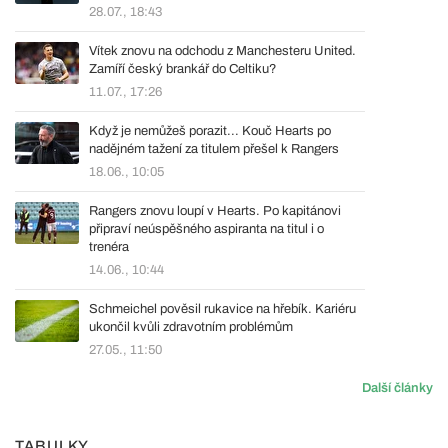
28.07., 18:43
Vítek znovu na odchodu z Manchesteru United.
Zamíří český brankář do Celtiku?
11.07., 17:26
Když je nemůžeš porazit... Kouč Hearts po
nadějném tažení za titulem přešel k Rangers
18.06., 10:05
Rangers znovu loupí v Hearts. Po kapitánovi
připraví neúspěšného aspiranta na titul i o
trenéra
14.06., 10:44
Schmeichel pověsil rukavice na hřebík. Kariéru
ukončil kvůli zdravotním problémům
27.05., 11:50
Další články
TABULKY