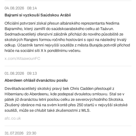
04.08.2026
08:14
Bajrami si vyzkouší Saúdskou Arábii
Oficiální potvrzení získal přesun albánského reprezentanta Nedima
Bajramiho, který zamířil do saúdskoarabského celku at-Taávun.
Sedmadvacetiletý ofenzivní záložník přichází do nového působiště ze
skotských Rangers formou ročního hostování s opcí na následný trvalý
odkup. Účastník tamní nejvyšší soutěže z města Burajda potvrdil příchod
hráče na sociální síti X k pondělnímu večeru.
x.com/AltaawounFC
01.08.2026
09:13
Aberdeen ohlásil dvanáctou posilu
Devětadvacetiletý skotský pravý bek Chris Cadden přestoupil z
Hibernianu do Aberdeenu, kde podepsal dvouletou smlouvu. Stal se v
pátek již dvanáctou letní posilou celku ze severovýchodního Skotska.
Zkušený obránce má na svém kontě přes 250 startů v nejvyšší skotské
soutěži, může se chlubit také zkušenostmi z MLS.
afc.co.uk
31.07.2026
23:30