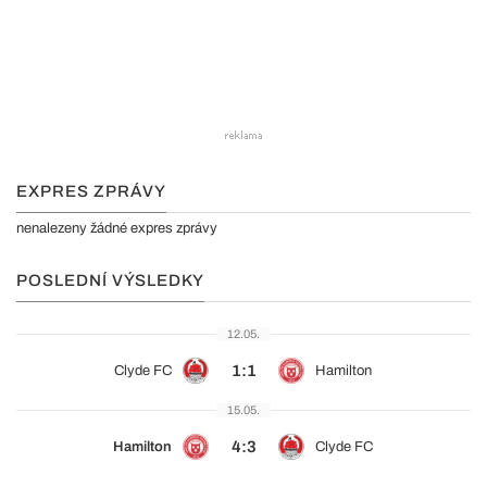
EXPRES ZPRÁVY
nenalezeny žádné expres zprávy
POSLEDNÍ VÝSLEDKY
12.05.
1:1
Clyde FC
Hamilton
15.05.
4:3
Hamilton
Clyde FC