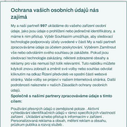
Evropská liga
Reprezentace
Konferenční liga
Česko
Ochrana vašich osobních údajů nás
Mistrovství světa
Slovensko
zajímá
Liga národů
Anglie
Francie
My a naši partneři
997
ukládáme do vašeho zařízení osobní
Témata
Itálie
údaje, jako jsou údaje o prohlížení nebo jedinečné identifikátory, a
Představení týmů MS
Německo
máme k nim přístup. Výběr Souhlasím umožňuje, aby sledovací
EuroSkauting
Španělsko
technologie podporovaly účely uvedené v části My a naši partneři
PL v kostce
Argentina
zpracováváme údaje za účelem poskytování. Výběrem Zamítnout
Evropské koeficienty
Brazílie
vše nebo odvoláním svého souhlasu je zakážete. Pokud jsou
Přestupy
sledovací technologie zakázány, některé zobrazené obsahy a
Přestupové spekulace
reklamy pro vás nemusí být tolik relevantní. Tuto nabídku můžete
Přestupy
Zranění
kdykoli znovu zobrazit a změnit své volby nebo souhlas odvolat
Zápasy
kliknutím na odkaz Řízení předvoleb ve spodní části webové
Livescore
stránky. Vaše volby se projeví v našem Internetová stránka. Další
Kluby
Tipovací soutěž
podrobnosti naleznete v našich Zásadách ochrany osobních
Arsenal FC
Fotbal TV
údajů.
Chelsea FC
Společně s našimi partnery zpracováváme údaje s tímto
Manchester United
cílem:
AC Milán
Juventus FC
Používání přesných údajů o zeměpisné poloze . Aktivní
Bayern Mnichov
vyhledávání identifikačních údajů v rámci specifických vlastností
zařízení . Ukládání a/nebo přístup k informacím v zařízení .
FC Barcelona
Personalizovaná reklama a obsah, měření reklam a obsahu,
Real Madrid
průzkum publika a rozvoj služeb .