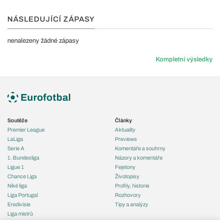
NÁSLEDUJÍCÍ ZÁPASY
nenalezeny žádné zápasy
Kompletní výsledky
Soutěže
Články
Premier League
Aktuality
LaLiga
Previews
Serie A
Komentáře a souhrny
1. Bundesliga
Názory a komentáře
Ligue 1
Fejetony
Chance Liga
Životopisy
Niké liga
Profily, historie
Liga Portugal
Rozhovory
Eredivisie
Tipy a analýzy
Liga mistrů