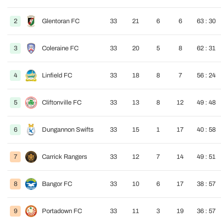
2
Glentoran FC
33
21
6
6
63 : 30
3
Coleraine FC
33
20
5
8
62 : 31
4
Linfield FC
33
18
8
7
56 : 24
5
Cliftonville FC
33
13
8
12
49 : 48
6
Dungannon Swifts
33
15
1
17
40 : 58
7
Carrick Rangers
33
12
7
14
49 : 51
8
Bangor FC
33
10
6
17
38 : 57
9
Portadown FC
33
11
3
19
36 : 57