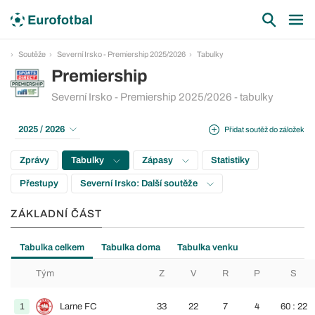
Soutěže
Severní Irsko - Premiership 2025/2026
Tabulky
Premiership
Severní Irsko - Premiership 2025/2026 - tabulky
2025 / 2026
Přidat soutěž do záložek
Zprávy
Tabulky
Zápasy
Statistiky
Přestupy
Severní Irsko: Další soutěže
ZÁKLADNÍ ČÁST
Tabulka celkem
Tabulka doma
Tabulka venku
Tým
Z
V
R
P
S
1
Larne FC
33
22
7
4
60 : 22