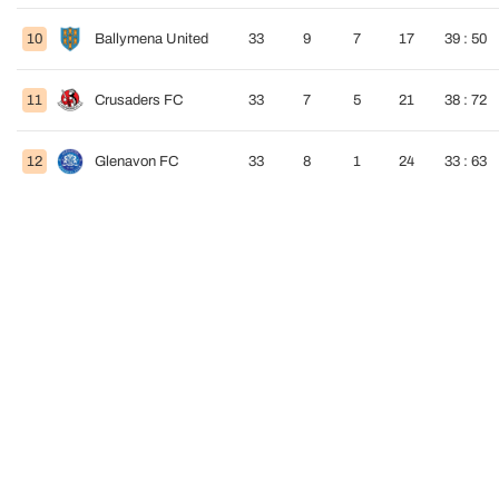
10
Ballymena United
33
9
7
17
39 : 50
11
Crusaders FC
33
7
5
21
38 : 72
12
Glenavon FC
33
8
1
24
33 : 63