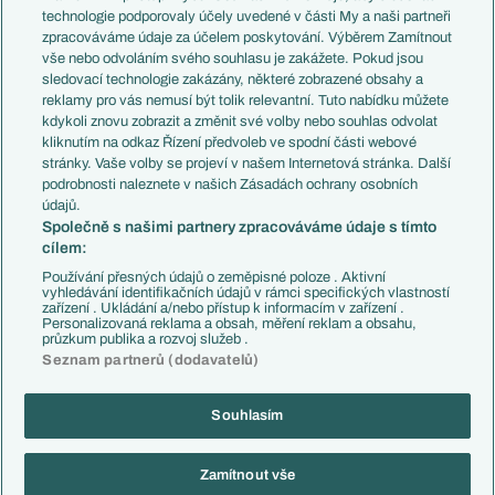
EuroSkauting
Španělsko
technologie podporovaly účely uvedené v části My a naši partneři
PL v kostce
Argentina
zpracováváme údaje za účelem poskytování. Výběrem Zamítnout
Evropské koeficienty
Brazílie
vše nebo odvoláním svého souhlasu je zakážete. Pokud jsou
Přestupy
sledovací technologie zakázány, některé zobrazené obsahy a
Přestupové spekulace
reklamy pro vás nemusí být tolik relevantní. Tuto nabídku můžete
Přestupy
Zranění
kdykoli znovu zobrazit a změnit své volby nebo souhlas odvolat
Zápasy
kliknutím na odkaz Řízení předvoleb ve spodní části webové
Livescore
stránky. Vaše volby se projeví v našem Internetová stránka. Další
Kluby
Tipovací soutěž
podrobnosti naleznete v našich Zásadách ochrany osobních
Arsenal FC
Fotbal TV
údajů.
Chelsea FC
Společně s našimi partnery zpracováváme údaje s tímto
Manchester United
cílem:
AC Milán
Juventus FC
Používání přesných údajů o zeměpisné poloze . Aktivní
Bayern Mnichov
vyhledávání identifikačních údajů v rámci specifických vlastností
zařízení . Ukládání a/nebo přístup k informacím v zařízení .
FC Barcelona
Personalizovaná reklama a obsah, měření reklam a obsahu,
Real Madrid
průzkum publika a rozvoj služeb .
Seznam partnerů (dodavatelů)
Souhlasím
Copyright © 2001-2026 EuroFotbal.cz. Využíváme zpravodajství ČTK.
RSS
Podmínky užití
Informace o zpracování osobních údajů
Zamítnout vše
GDPR a žurnalistika
Nastavení soukromí
Kontakt
Tiráž