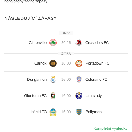
nenalezeny žádné zápasy
NÁSLEDUJÍCÍ ZÁPASY
DNES
Cliftonville
20:45
Crusaders FC
ZÍTRA
Carrick
16:00
Portadown FC
Dungannon
16:00
Coleraine FC
Glentoran FC
16:00
Limavady
Linfield FC
16:00
Ballymena
Kompletní výsledky