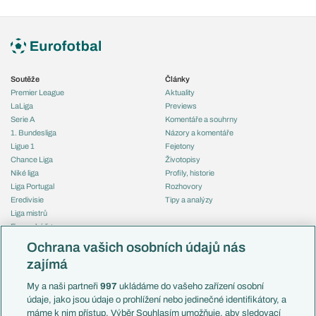
Soutěže
Články
Premier League
Aktuality
LaLiga
Previews
Serie A
Komentáře a souhrny
1. Bundesliga
Názory a komentáře
Ligue 1
Fejetony
Chance Liga
Životopisy
Niké liga
Profily, historie
Liga Portugal
Rozhovory
Eredivisie
Tipy a analýzy
Liga mistrů
Evropská liga
Reprezentace
Konferenční liga
Česko
Ochrana vašich osobních údajů nás
Mistrovství světa
Slovensko
zajímá
Liga národů
Anglie
Francie
My a naši partneři
997
ukládáme do vašeho zařízení osobní
Témata
Itálie
údaje, jako jsou údaje o prohlížení nebo jedinečné identifikátory, a
Představení týmů MS
Německo
máme k nim přístup. Výběr Souhlasím umožňuje, aby sledovací