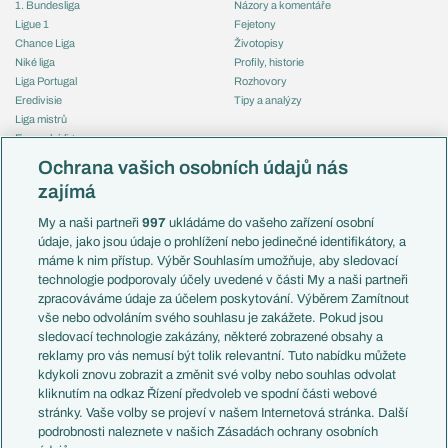
1. Bundesliga
Názory a komentáře
Ligue 1
Fejetony
Chance Liga
Životopisy
Niké liga
Profily, historie
Liga Portugal
Rozhovory
Eredivisie
Tipy a analýzy
Liga mistrů
Evropská liga
Reprezentace
Konferenční liga
Česko
Ochrana vašich osobních údajů nás
Mistrovství světa
Slovensko
zajímá
Liga národů
Anglie
Francie
My a naši partneři
997
ukládáme do vašeho zařízení osobní
Témata
Itálie
údaje, jako jsou údaje o prohlížení nebo jedinečné identifikátory, a
Představení týmů MS
Německo
máme k nim přístup. Výběr Souhlasím umožňuje, aby sledovací
EuroSkauting
Španělsko
technologie podporovaly účely uvedené v části My a naši partneři
PL v kostce
Argentina
zpracováváme údaje za účelem poskytování. Výběrem Zamítnout
Evropské koeficienty
Brazílie
vše nebo odvoláním svého souhlasu je zakážete. Pokud jsou
Přestupy
sledovací technologie zakázány, některé zobrazené obsahy a
Přestupové spekulace
reklamy pro vás nemusí být tolik relevantní. Tuto nabídku můžete
Přestupy
Zranění
kdykoli znovu zobrazit a změnit své volby nebo souhlas odvolat
Zápasy
kliknutím na odkaz Řízení předvoleb ve spodní části webové
Livescore
stránky. Vaše volby se projeví v našem Internetová stránka. Další
Kluby
Tipovací soutěž
podrobnosti naleznete v našich Zásadách ochrany osobních
Arsenal FC