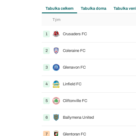
Tabulka celkem
Tabulka doma
Tabulka ven
Tým
1
Crusaders FC
2
Coleraine FC
3
Glenavon FC
4
Linfield FC
5
Cliftonville FC
6
Ballymena United
7
Glentoran FC