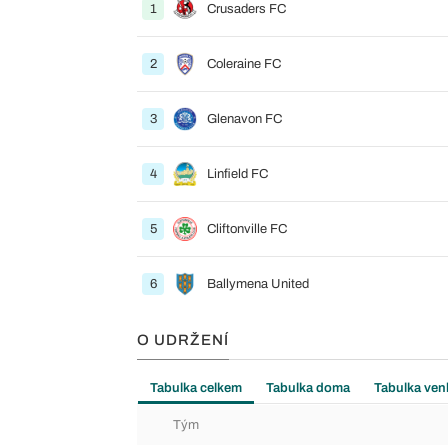
1
Crusaders FC
2
Coleraine FC
3
Glenavon FC
4
Linfield FC
5
Cliftonville FC
6
Ballymena United
O UDRŽENÍ
Tabulka celkem
Tabulka doma
Tabulka ven
Tým