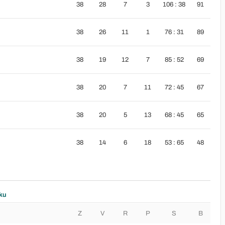
38
28
7
3
106 : 38
91
38
26
11
1
76 : 31
89
38
19
12
7
85 : 52
69
38
20
7
11
72 : 45
67
38
20
5
13
68 : 45
65
38
14
6
18
53 : 65
48
ku
Z
V
R
P
S
B