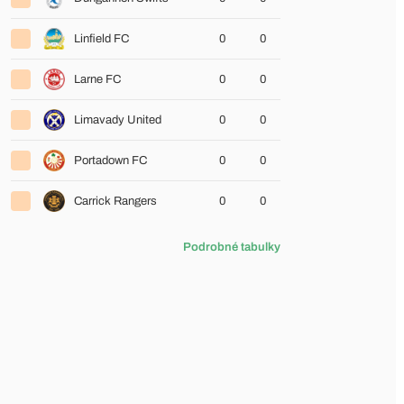
Linfield FC
0
0
Larne FC
0
0
Limavady United
0
0
Portadown FC
0
0
Carrick Rangers
0
0
Podrobné tabulky