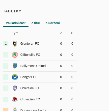
TABULKY
základní část
o titul
o udržení
Tým
Z
B
1
Glentoran FC
0
0
Cliftonville FC
0
0
Ballymena United
0
0
Bangor FC
0
0
Coleraine FC
0
0
Crusaders FC
0
0
Dungannon Swifts
0
0