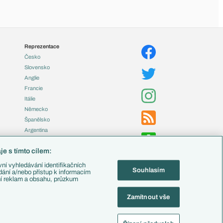
Reprezentace
Česko
Slovensko
Anglie
Francie
Itálie
Německo
Španělsko
Argentina
Brazílie
e s tímto cílem:
Přestupy
ní vyhledávání identifikačních
Souhlasím
Zápasy
ádání a/nebo přístup k informacím
ní reklam a obsahu, průzkum
Livescore
Tipovací soutěž
Zamítnout vše
Fotbal TV