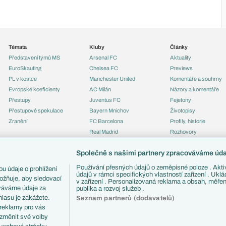
Témata
Kluby
Články
Představení týmů MS
Arsenal FC
Aktuality
EuroSkauting
Chelsea FC
Previews
PL v kostce
Manchester United
Komentáře a souhrny
Evropské koeficienty
AC Milán
Názory a komentáře
Přestupy
Juventus FC
Fejetony
Přestupové spekulace
Bayern Mnichov
Životopisy
Zranění
FC Barcelona
Profily, historie
Real Madrid
Rozhovory
Tipy a analýzy
Společně s našimi partnery zpracováváme údaj
Používání přesných údajů o zeměpisné poloze . Aktiv
u údaje o prohlížení
údajů v rámci specifických vlastností zařízení . Ukl
ožňuje, aby sledovací
v zařízení . Personalizovaná reklama a obsah, měře
ováváme údaje za
publika a rozvoj služeb .
lasu je zakážete.
Seznam partnerů (dodavatelů)
 reklamy pro vás
 změnit své volby