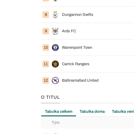
8
Dungannon Swifts
9
Ards FC
10
Warrenpoint Town
11
Carrick Rangers
12
Ballinamallard United
O TITUL
Tabulka celkem
Tabulka doma
Tabulka ven
Tým