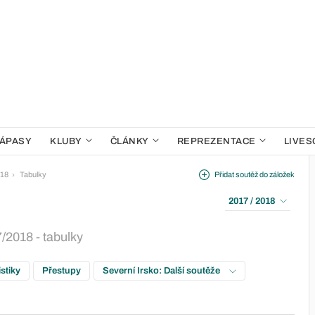
ÁPASY
KLUBY
ČLÁNKY
REPREZENTACE
LIVES
018
Tabulky
Přidat soutěž do záložek
2017 / 2018
/2018 - tabulky
istiky
Přestupy
Severní Irsko: Další soutěže