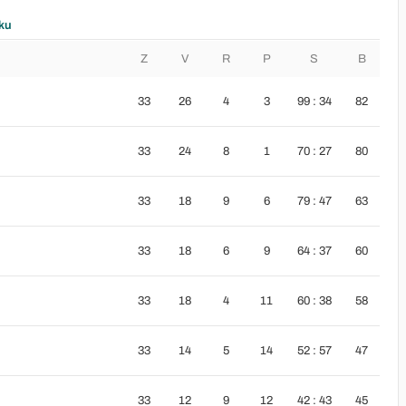
ku
Z
V
R
P
S
B
33
26
4
3
99 : 34
82
33
24
8
1
70 : 27
80
33
18
9
6
79 : 47
63
33
18
6
9
64 : 37
60
33
18
4
11
60 : 38
58
33
14
5
14
52 : 57
47
33
12
9
12
42 : 43
45