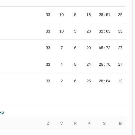
33
10
5
18
28 : 51
35
33
10
3
20
32 : 63
33
33
7
6
20
45 : 73
27
33
4
5
24
25 : 70
17
33
2
6
25
28 : 84
12
ku
Z
V
R
P
S
B