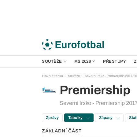
SOUTĚŽE
MS 2026
PŘESTUPY
Z
Hlavní stránka
Soutěže
Severní Irsko - Premiership 2017/2
Premiership
Severní Irsko - Premiership 2017
Zprávy
Tabulky
Zápasy
Stat
ZÁKLADNÍ ČÁST