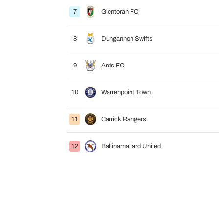
7
Glentoran FC
8
Dungannon Swifts
9
Ards FC
10
Warrenpoint Town
11
Carrick Rangers
12
Ballinamallard United