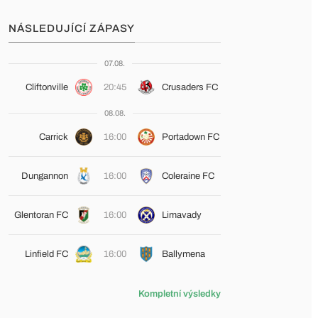
NÁSLEDUJÍCÍ ZÁPASY
07.08.
Cliftonville
20:45
Crusaders FC
08.08.
Carrick
16:00
Portadown FC
Dungannon
16:00
Coleraine FC
Glentoran FC
16:00
Limavady
Linfield FC
16:00
Ballymena
Kompletní výsledky