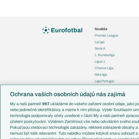
Soutěže
Premier League
LaLiga
Serie A
1. Bundesliga
Ligue 1
Chance Liga
Niké liga
Liga Portugal
Eredivisie
Ochrana vašich osobních údajů nás zajímá
Liga mistrů
Evropská liga
My a naši partneři
997
ukládáme do vašeho zařízení osobní údaje, jako jso
Konferenční liga
nebo jedinečné identifikátory, a máme k nim přístup. Výběr Souhlasím um
Mistrovství světa
technologie podporovaly účely uvedené v části My a naši partneři zprac
Liga národů
účelem poskytování. Výběrem Zamítnout vše nebo odvoláním svého souh
Pokud jsou sledovací technologie zakázány, některé zobrazené obsahy a
nemusí být tolik relevantní. Tuto nabídku můžete kdykoli znovu zobrazit a