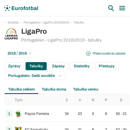
Soutěže
Portugalsko - LigaPro 2018/2019
Tabulky
LigaPro
Portugalsko - LigaPro 2018/2019 - tabulky
2018 / 2019
Přidat soutěž do záložek
Zprávy
Tabulky
Zápasy
Statistiky
Přestupy
Portugalsko: Další soutěže
Tabulka celkem
Tabulka doma
Tabulka venku
Tým
Z
V
R
P
S
1
Paços Ferreira
34
23
5
6
50 : 21
2
FC Famalicão
34
21
6
7
57 : 34