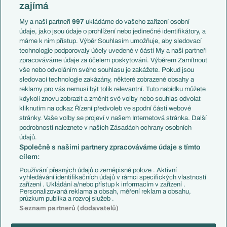
Slovensko
zajímá
Liga národů
Anglie
Francie
My a naši partneři
997
ukládáme do vašeho zařízení osobní
Témata
Itálie
údaje, jako jsou údaje o prohlížení nebo jedinečné identifikátory, a
Představení týmů MS
Německo
máme k nim přístup. Výběr Souhlasím umožňuje, aby sledovací
EuroSkauting
Španělsko
technologie podporovaly účely uvedené v části My a naši partneři
PL v kostce
Argentina
zpracováváme údaje za účelem poskytování. Výběrem Zamítnout
Evropské koeficienty
Brazílie
vše nebo odvoláním svého souhlasu je zakážete. Pokud jsou
Přestupy
sledovací technologie zakázány, některé zobrazené obsahy a
Přestupové spekulace
reklamy pro vás nemusí být tolik relevantní. Tuto nabídku můžete
Přestupy
Zranění
kdykoli znovu zobrazit a změnit své volby nebo souhlas odvolat
Zápasy
kliknutím na odkaz Řízení předvoleb ve spodní části webové
Livescore
stránky. Vaše volby se projeví v našem Internetová stránka. Další
Kluby
Tipovací soutěž
podrobnosti naleznete v našich Zásadách ochrany osobních
Arsenal FC
Fotbal TV
údajů.
Chelsea FC
Společně s našimi partnery zpracováváme údaje s tímto
Manchester United
cílem:
AC Milán
Juventus FC
Používání přesných údajů o zeměpisné poloze . Aktivní
Bayern Mnichov
vyhledávání identifikačních údajů v rámci specifických vlastností
zařízení . Ukládání a/nebo přístup k informacím v zařízení .
FC Barcelona
Personalizovaná reklama a obsah, měření reklam a obsahu,
Real Madrid
průzkum publika a rozvoj služeb .
Seznam partnerů (dodavatelů)