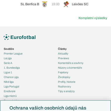
SL Benfica B
19:00
Leixões SC
Kompletní výsledky
Soutěže
Články
Premier League
Aktuality
LaLiga
Previews
Serie A
Komentáře a souhrny
1. Bundesliga
Názory a komentáře
Ligue 1
Fejetony
Chance Liga
Životopisy
Niké liga
Profily, historie
Liga Portugal
Rozhovory
Eredivisie
Tipy a analýzy
Liga mistrů
Evropská liga
Reprezentace
Konferenční liga
Česko
Ochrana vašich osobních údajů nás
Mistrovství světa