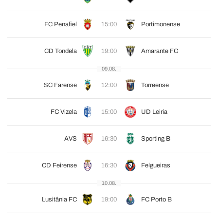
FC Penafiel
15:00
Portimonense
CD Tondela
19:00
Amarante FC
09.08.
SC Farense
12:00
Torreense
FC Vizela
15:00
UD Leiria
AVS
16:30
Sporting B
CD Feirense
16:30
Felgueiras
10.08.
Lusitânia FC
19:00
FC Porto B