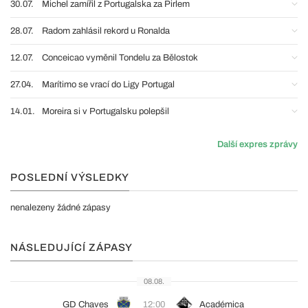
30.07.
Michel zamířil z Portugalska za Pirlem
28.07.
Radom zahlásil rekord u Ronalda
12.07.
Conceicao vyměnil Tondelu za Bělostok
27.04.
Marítimo se vrací do Ligy Portugal
14.01.
Moreira si v Portugalsku polepšil
Další expres zprávy
POSLEDNÍ VÝSLEDKY
nenalezeny žádné zápasy
NÁSLEDUJÍCÍ ZÁPASY
08.08.
GD Chaves
12:00
Académica