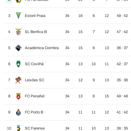
3
Estoril Praia
34
16
6
12
49 : 42
4
SL Benfica B
34
15
7
12
47 : 42
5
Académica Coimbra
34
15
6
13
36 : 37
6
SC Covilhã
34
13
10
11
42 : 37
7
Leixões SC
34
12
9
13
35 : 36
8
FC Penafiel
34
13
6
15
49 : 48
9
FC Porto B
34
11
11
12
41 : 42
10
SC Farense
34
11
10
13
39 : 35