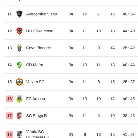
11
Académico Viseu
34
12
7
15
49 : 54
12
UD Oliveirense
34
11
10
13
44 : 49
13
Cova Piedade
34
11
9
14
25 : 42
14
CD Mafra
34
10
11
13
40 : 44
15
Varzim SC
34
11
8
15
25 : 37
16
FC Arouca
34
10
10
14
40 : 45
17
SC Braga B
34
11
4
19
38 : 45
Vitória SC
18
34
6
13
15
41 : 57
Guimarães B