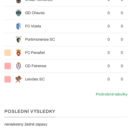
GD Chaves
0
0
FC Vizela
0
0
Portimonense SC
0
0
FC Penafiel
0
0
CD Feirense
0
0
Leixões SC
0
0
Podrobné tabulky
POSLEDNÍ VÝSLEDKY
nenalezeny žádné zápasy