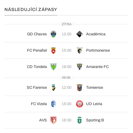
NÁSLEDUJÍCÍ ZÁPASY
ZÍTRA
GD Chaves
12:00
Académica
FC Penafiel
15:00
Portimonense
CD Tondela
19:00
Amarante FC
09.08.
SC Farense
12:00
Torreense
FC Vizela
15:00
UD Leiria
AVS
16:30
Sporting B