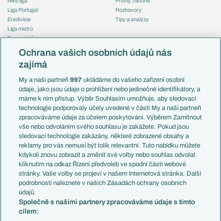
Niké liga
Profily, historie
Liga Portugal
Rozhovory
Eredivisie
Tipy a analýzy
Liga mistrů
Evropská liga
Reprezentace
Konferenční liga
Česko
Ochrana vašich osobních údajů nás
Mistrovství světa
Slovensko
zajímá
Liga národů
Anglie
Francie
My a naši partneři
997
ukládáme do vašeho zařízení osobní
Témata
Itálie
údaje, jako jsou údaje o prohlížení nebo jedinečné identifikátory, a
Představení týmů MS
Německo
máme k nim přístup. Výběr Souhlasím umožňuje, aby sledovací
EuroSkauting
Španělsko
technologie podporovaly účely uvedené v části My a naši partneři
PL v kostce
Argentina
zpracováváme údaje za účelem poskytování. Výběrem Zamítnout
Evropské koeficienty
Brazílie
vše nebo odvoláním svého souhlasu je zakážete. Pokud jsou
Přestupy
sledovací technologie zakázány, některé zobrazené obsahy a
Přestupové spekulace
reklamy pro vás nemusí být tolik relevantní. Tuto nabídku můžete
Přestupy
Zranění
kdykoli znovu zobrazit a změnit své volby nebo souhlas odvolat
Zápasy
kliknutím na odkaz Řízení předvoleb ve spodní části webové
Livescore
stránky. Vaše volby se projeví v našem Internetová stránka. Další
Kluby
Tipovací soutěž
podrobnosti naleznete v našich Zásadách ochrany osobních
Arsenal FC
Fotbal TV
údajů.
Chelsea FC
Společně s našimi partnery zpracováváme údaje s tímto
Manchester United
cílem:
AC Milán
Juventus FC