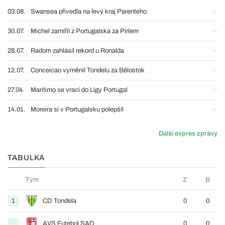
03.08.
Swansea přivedla na levý kraj Parenteho
30.07.
Michel zamířil z Portugalska za Pirlem
28.07.
Radom zahlásil rekord u Ronalda
12.07.
Conceicao vyměnil Tondelu za Bělostok
27.04.
Marítimo se vrací do Ligy Portugal
14.01.
Moreira si v Portugalsku polepšil
Další expres zprávy
TABULKA
Tým
Z
B
1
CD Tondela
0
0
AVS Futebol SAD
0
0