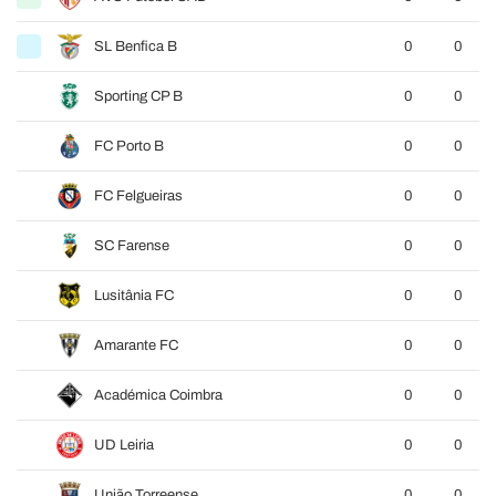
SL Benfica B
0
0
Sporting CP B
0
0
FC Porto B
0
0
FC Felgueiras
0
0
SC Farense
0
0
Lusitânia FC
0
0
Amarante FC
0
0
Académica Coimbra
0
0
UD Leiria
0
0
União Torreense
0
0