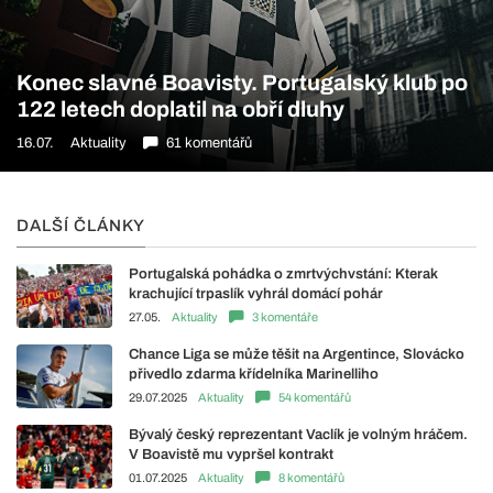
Konec slavné Boavisty. Portugalský klub po
122 letech doplatil na obří dluhy
16.07.
Aktuality
61 komentářů
DALŠÍ ČLÁNKY
Portugalská pohádka o zmrtvýchvstání: Kterak
krachující trpaslík vyhrál domácí pohár
27.05.
Aktuality
3 komentáře
Chance Liga se může těšit na Argentince, Slovácko
přivedlo zdarma křídelníka Marinelliho
29.07.2025
Aktuality
54 komentářů
Bývalý český reprezentant Vaclík je volným hráčem.
V Boavistě mu vypršel kontrakt
01.07.2025
Aktuality
8 komentářů