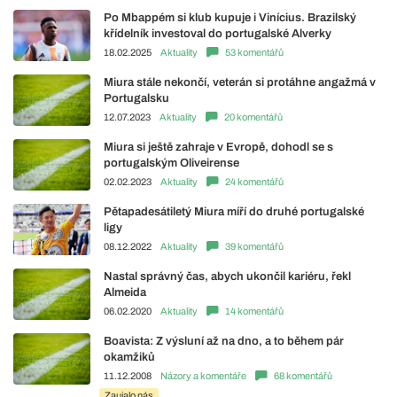
Po Mbappém si klub kupuje i Vinícius. Brazilský
křídelník investoval do portugalské Alverky
18.02.2025
Aktuality
53 komentářů
Miura stále nekončí, veterán si protáhne angažmá v
Portugalsku
12.07.2023
Aktuality
20 komentářů
Miura si ještě zahraje v Evropě, dohodl se s
portugalským Oliveirense
02.02.2023
Aktuality
24 komentářů
Pětapadesátiletý Miura míří do druhé portugalské
ligy
08.12.2022
Aktuality
39 komentářů
Nastal správný čas, abych ukončil kariéru, řekl
Almeida
06.02.2020
Aktuality
14 komentářů
Boavista: Z výsluní až na dno, a to během pár
okamžiků
11.12.2008
Názory a komentáře
68 komentářů
Zaujalo nás