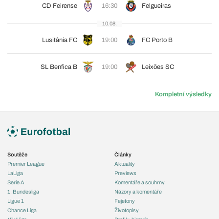
CD Feirense
16:30
Felgueiras
10.08.
Lusitânia FC
19:00
FC Porto B
SL Benfica B
19:00
Leixões SC
Kompletní výsledky
Soutěže
Články
Premier League
Aktuality
LaLiga
Previews
Serie A
Komentáře a souhrny
1. Bundesliga
Názory a komentáře
Ligue 1
Fejetony
Chance Liga
Životopisy