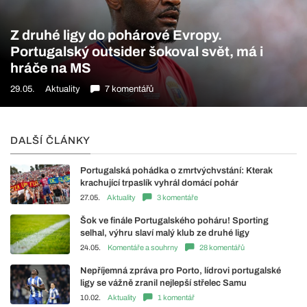
Z druhé ligy do pohárové Evropy.
Portugalský outsider šokoval svět, má i
hráče na MS
29.05.
Aktuality
7 komentářů
DALŠÍ ČLÁNKY
Portugalská pohádka o zmrtvýchvstání: Kterak
krachující trpaslík vyhrál domácí pohár
27.05.
Aktuality
3 komentáře
Šok ve finále Portugalského poháru! Sporting
selhal, výhru slaví malý klub ze druhé ligy
24.05.
Komentáře a souhrny
28 komentářů
Nepříjemná zpráva pro Porto, lídrovi portugalské
ligy se vážně zranil nejlepší střelec Samu
10.02.
Aktuality
1 komentář