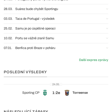
28.03.
Suárez bude chybět Sportingu
03.03.
Taca de Portugal - výsledek
25.02.
Samu je po úspěšné operaci
10.02.
Portu se vážně zranil Samu
07.01.
Benfica proti Braze v poháru
Další expres zprávy
POSLEDNÍ VÝSLEDKY
24.05.
1:2e
Sporting CP
Torreense
NÁSLEDUJÍCÍ ZÁPASY