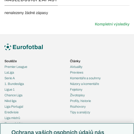
nenalezeny žádné zápasy
Kompletní výsledky
Soutěže
Články
Premier League
Aktuality
LaLiga
Previews
Serie A
Komentáře a souhrny
1. Bundesliga
Názory a komentáře
Ligue 1
Fejetony
Chance Liga
Životopisy
Niké liga
Profily, historie
Liga Portugal
Rozhovory
Eredivisie
Tipy a analýzy
Liga mistrů
Evropská liga
Reprezentace
Konferenční liga
Česko
Ochrana vašich osobních údajů nás