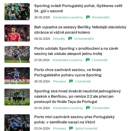
Sporting ovládl Portugalský pohár, Gyökeres vsítil
54. gól v sezoně
26.05.2025
Komentáře a souhrny
8 komentářů
Bah vypadne ze sestavy Benfiky. Někdejší slávistický
obránce si vážně poranil koleno
09.02.2025
Aktuality
14 komentářů
Porto udolalo Sporting v prodloužení a na závěr
sezóny tak získalo alespoň jednu trofej
27.05.2024
Komentáře a souhrny
1 komentář
Porto chce zachránit sezónu, ve finále
Portugalského poháru vyzve Sporting
26.05.2024
Previews
1 komentář
Sporting sice hned dvakrát neudržel jednogólový
náskok s Benficou, po remíze 2:2 ale přeci jen
postoupil do finále Taça de Portugal
04.04.2024
Komentáře a souhrny
3 komentáře
Porto míní zachránit sezónu přes Portugalský
pohár, v semifinále narazí na Vitórii
03.04.2024
Previews
žádný komentář