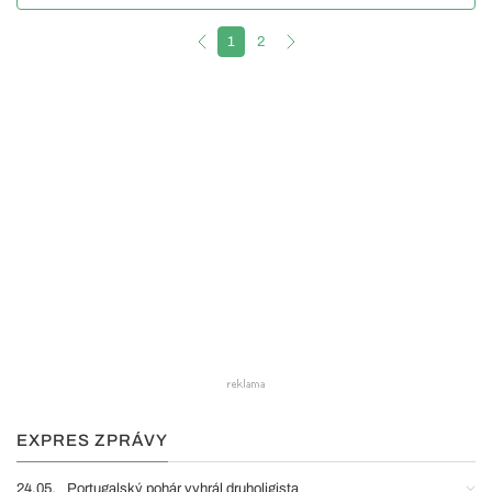
1
2
EXPRES ZPRÁVY
24.05.
Portugalský pohár vyhrál druholigista