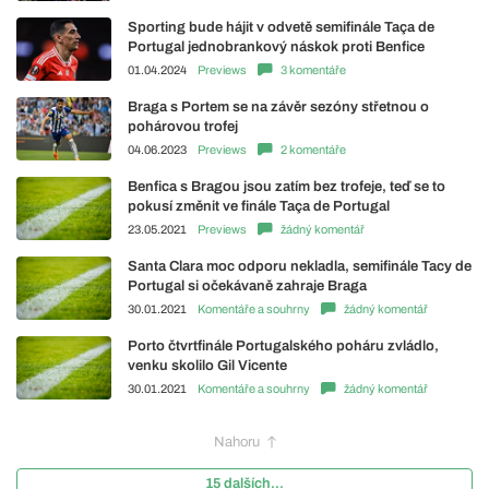
Sporting bude hájit v odvetě semifinále Taça de
Portugal jednobrankový náskok proti Benfice
01.04.2024
Previews
3 komentáře
Braga s Portem se na závěr sezóny střetnou o
pohárovou trofej
04.06.2023
Previews
2 komentáře
Benfica s Bragou jsou zatím bez trofeje, teď se to
pokusí změnit ve finále Taça de Portugal
23.05.2021
Previews
žádný komentář
Santa Clara moc odporu nekladla, semifinále Tacy de
Portugal si očekávaně zahraje Braga
30.01.2021
Komentáře a souhrny
žádný komentář
Porto čtvrtfinále Portugalského poháru zvládlo,
venku skolilo Gil Vicente
30.01.2021
Komentáře a souhrny
žádný komentář
Nahoru
15 dalších...