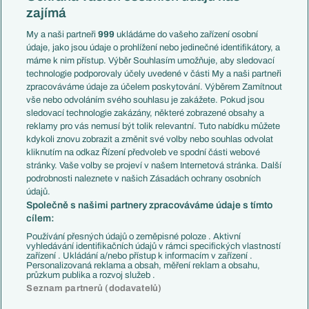
Mistrovství světa
Slovensko
zajímá
Liga národů
Anglie
Francie
My a naši partneři
999
ukládáme do vašeho zařízení osobní
Témata
Itálie
údaje, jako jsou údaje o prohlížení nebo jedinečné identifikátory, a
Představení týmů MS
Německo
máme k nim přístup. Výběr Souhlasím umožňuje, aby sledovací
EuroSkauting
Španělsko
technologie podporovaly účely uvedené v části My a naši partneři
PL v kostce
Argentina
zpracováváme údaje za účelem poskytování. Výběrem Zamítnout
Evropské koeficienty
Brazílie
vše nebo odvoláním svého souhlasu je zakážete. Pokud jsou
Přestupy
sledovací technologie zakázány, některé zobrazené obsahy a
Přestupové spekulace
reklamy pro vás nemusí být tolik relevantní. Tuto nabídku můžete
Přestupy
Zranění
kdykoli znovu zobrazit a změnit své volby nebo souhlas odvolat
Zápasy
kliknutím na odkaz Řízení předvoleb ve spodní části webové
Livescore
stránky. Vaše volby se projeví v našem Internetová stránka. Další
Kluby
Tipovací soutěž
podrobnosti naleznete v našich Zásadách ochrany osobních
Arsenal FC
Fotbal TV
údajů.
Chelsea FC
Společně s našimi partnery zpracováváme údaje s tímto
Manchester United
cílem:
AC Milán
Juventus FC
Používání přesných údajů o zeměpisné poloze . Aktivní
Bayern Mnichov
vyhledávání identifikačních údajů v rámci specifických vlastností
zařízení . Ukládání a/nebo přístup k informacím v zařízení .
FC Barcelona
Personalizovaná reklama a obsah, měření reklam a obsahu,
Real Madrid
průzkum publika a rozvoj služeb .
Seznam partnerů (dodavatelů)