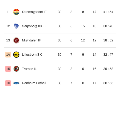
11
Strømsgodset IF
30
8
8
14
41 : 54
12
Sarpsborg 08 FF
30
5
15
10
30 : 40
13
Mjøndalen IF
30
6
12
12
38 : 52
14
Lillestrøm SK
30
7
9
14
32 : 47
15
Tromsø IL
30
8
6
16
39 : 58
16
Ranheim Fotball
30
7
6
17
36 : 55