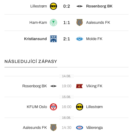
0:2
Lillestrøm
Rosenborg BK
1:1
Ham-Kam
Aalesunds FK
2:1
Kristiansund
Molde FK
NÁSLEDUJÍCÍ ZÁPASY
14.08.
Rosenborg BK
19:00
Viking FK
15.08.
KFUM Oslo
16:00
Lillestrøm
16.08.
Aalesunds FK
14:30
Vålerenga