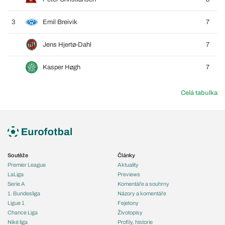
3
Emil Breivik
7
Jens Hjertø-Dahl
7
Kasper Høgh
7
Celá tabulka
Soutěže
Články
Premier League
Aktuality
LaLiga
Previews
Serie A
Komentáře a souhrny
1. Bundesliga
Názory a komentáře
Ligue 1
Fejetony
Chance Liga
Životopisy
Niké liga
Profily, historie