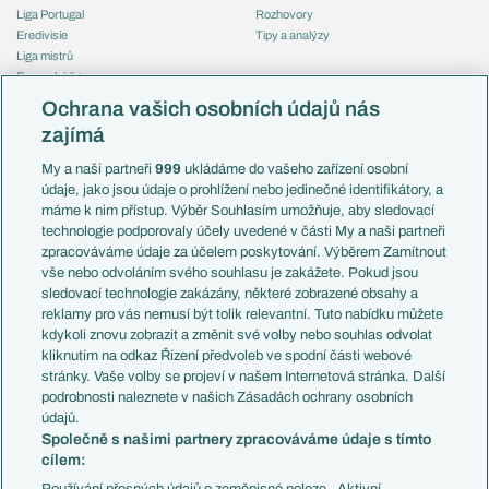
Liga Portugal
Rozhovory
Eredivisie
Tipy a analýzy
Liga mistrů
Evropská liga
Reprezentace
Konferenční liga
Česko
Ochrana vašich osobních údajů nás
Mistrovství světa
Slovensko
zajímá
Liga národů
Anglie
Francie
My a naši partneři
999
ukládáme do vašeho zařízení osobní
Témata
Itálie
údaje, jako jsou údaje o prohlížení nebo jedinečné identifikátory, a
Představení týmů MS
Německo
máme k nim přístup. Výběr Souhlasím umožňuje, aby sledovací
EuroSkauting
Španělsko
technologie podporovaly účely uvedené v části My a naši partneři
PL v kostce
Argentina
zpracováváme údaje za účelem poskytování. Výběrem Zamítnout
Evropské koeficienty
Brazílie
vše nebo odvoláním svého souhlasu je zakážete. Pokud jsou
Přestupy
sledovací technologie zakázány, některé zobrazené obsahy a
Přestupové spekulace
reklamy pro vás nemusí být tolik relevantní. Tuto nabídku můžete
Přestupy
Zranění
kdykoli znovu zobrazit a změnit své volby nebo souhlas odvolat
Zápasy
kliknutím na odkaz Řízení předvoleb ve spodní části webové
Livescore
stránky. Vaše volby se projeví v našem Internetová stránka. Další
Kluby
Tipovací soutěž
podrobnosti naleznete v našich Zásadách ochrany osobních
Arsenal FC
Fotbal TV
údajů.
Chelsea FC
Společně s našimi partnery zpracováváme údaje s tímto
Manchester United
cílem:
AC Milán
Juventus FC