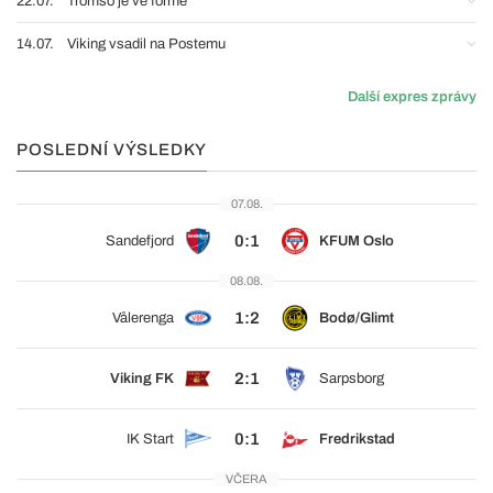
22.07.
Tromsö je ve formě
14.07.
Viking vsadil na Postemu
Další expres zprávy
POSLEDNÍ VÝSLEDKY
07.08.
0:1
Sandefjord
KFUM Oslo
08.08.
1:2
Vålerenga
Bodø/Glimt
2:1
Viking FK
Sarpsborg
0:1
IK Start
Fredrikstad
VČERA