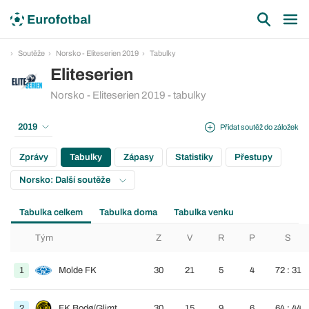
Soutěže
Norsko - Eliteserien 2019
Tabulky
Eliteserien
Norsko - Eliteserien 2019 - tabulky
2019
Přidat soutěž do záložek
Zprávy
Tabulky
Zápasy
Statistiky
Přestupy
Norsko: Další soutěže
Tabulka celkem
Tabulka doma
Tabulka venku
Tým
Z
V
R
P
S
1
Molde FK
30
21
5
4
72 : 31
2
FK Bodø/Glimt
30
15
9
6
64 : 44