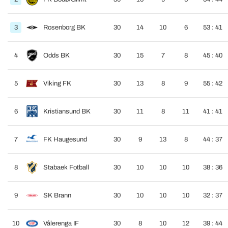
3
Rosenborg BK
30
14
10
6
53 : 41
4
Odds BK
30
15
7
8
45 : 40
5
Viking FK
30
13
8
9
55 : 42
6
Kristiansund BK
30
11
8
11
41 : 41
7
FK Haugesund
30
9
13
8
44 : 37
8
Stabaek Fotball
30
10
10
10
38 : 36
9
SK Brann
30
10
10
10
32 : 37
10
Vålerenga IF
30
8
10
12
39 : 44