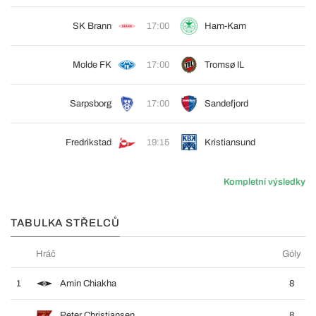
SK Brann
17:00
Ham-Kam
Molde FK
17:00
Tromsø IL
Sarpsborg
17:00
Sandefjord
Fredrikstad
19:15
Kristiansund
Kompletní výsledky
TABULKA STŘELCŮ
Hráč
Góly
1
Amin Chiakha
8
Peter Christiansen
8