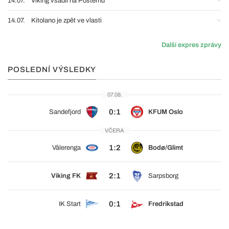
14.07.
Viking vsadil na Postemu
14.07.
Kitolano je zpět ve vlasti
Další expres zprávy
POSLEDNÍ VÝSLEDKY
07.08.
0:1
Sandefjord
KFUM Oslo
VČERA
1:2
Vålerenga
Bodø/Glimt
2:1
Viking FK
Sarpsborg
0:1
IK Start
Fredrikstad