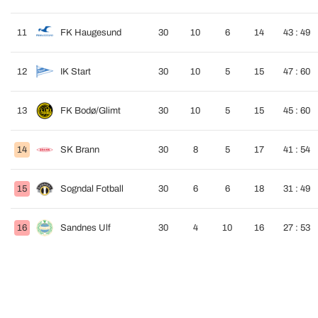
11
FK Haugesund
30
10
6
14
43 : 49
12
IK Start
30
10
5
15
47 : 60
13
FK Bodø/Glimt
30
10
5
15
45 : 60
14
SK Brann
30
8
5
17
41 : 54
15
Sogndal Fotball
30
6
6
18
31 : 49
16
Sandnes Ulf
30
4
10
16
27 : 53