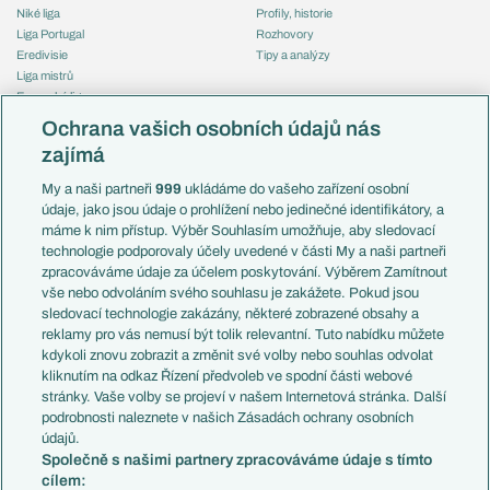
Niké liga
Profily, historie
Liga Portugal
Rozhovory
Eredivisie
Tipy a analýzy
Liga mistrů
Evropská liga
Reprezentace
Konferenční liga
Česko
Ochrana vašich osobních údajů nás
Mistrovství světa
Slovensko
zajímá
Liga národů
Anglie
Francie
My a naši partneři
999
ukládáme do vašeho zařízení osobní
Témata
Itálie
údaje, jako jsou údaje o prohlížení nebo jedinečné identifikátory, a
Představení týmů MS
Německo
máme k nim přístup. Výběr Souhlasím umožňuje, aby sledovací
EuroSkauting
Španělsko
technologie podporovaly účely uvedené v části My a naši partneři
PL v kostce
Argentina
zpracováváme údaje za účelem poskytování. Výběrem Zamítnout
Evropské koeficienty
Brazílie
vše nebo odvoláním svého souhlasu je zakážete. Pokud jsou
Přestupy
sledovací technologie zakázány, některé zobrazené obsahy a
Přestupové spekulace
reklamy pro vás nemusí být tolik relevantní. Tuto nabídku můžete
Přestupy
Zranění
kdykoli znovu zobrazit a změnit své volby nebo souhlas odvolat
Zápasy
kliknutím na odkaz Řízení předvoleb ve spodní části webové
Livescore
stránky. Vaše volby se projeví v našem Internetová stránka. Další
Kluby
Tipovací soutěž
podrobnosti naleznete v našich Zásadách ochrany osobních
Arsenal FC
Fotbal TV
údajů.
Chelsea FC
Společně s našimi partnery zpracováváme údaje s tímto
Manchester United
cílem:
AC Milán