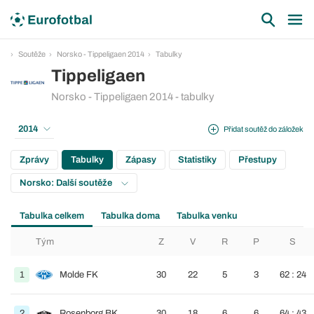
Soutěže
Norsko - Tippeligaen 2014
Tabulky
Tippeligaen
Norsko - Tippeligaen 2014 - tabulky
2014
Přidat soutěž do záložek
Zprávy
Tabulky
Zápasy
Statistiky
Přestupy
Norsko: Další soutěže
Tabulka celkem
Tabulka doma
Tabulka venku
Tým
Z
V
R
P
S
1
Molde FK
30
22
5
3
62 : 24
2
Rosenborg BK
30
18
6
6
64 : 43