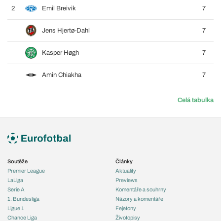
2
Emil Breivik
7
Jens Hjertø-Dahl
7
Kasper Høgh
7
Amin Chiakha
7
Celá tabulka
Soutěže
Články
Premier League
Aktuality
LaLiga
Previews
Serie A
Komentáře a souhrny
1. Bundesliga
Názory a komentáře
Ligue 1
Fejetony
Chance Liga
Životopisy