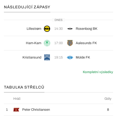
NÁSLEDUJÍCÍ ZÁPASY
DNES
Lillestrøm
14:30
Rosenborg BK
Ham-Kam
17:00
Aalesunds FK
Kristiansund
19:15
Molde FK
Kompletní výsledky
TABULKA STŘELCŮ
Hráč
Góly
1
Peter Christiansen
8