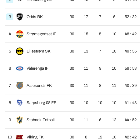
3
Odds BK
30
17
7
6
52 : 32
4
Strømsgodset IF
30
15
5
10
48 : 42
5
Lillestrøm SK
30
13
7
10
49 : 35
6
Vålerenga IF
30
11
9
10
59 : 53
7
Aalesunds FK
30
11
8
11
40 : 39
8
Sarpsborg 08 FF
30
10
10
10
41 : 48
9
Stabaek Fotball
30
11
6
13
44 : 52
10
Viking FK
30
8
12
10
42 : 42