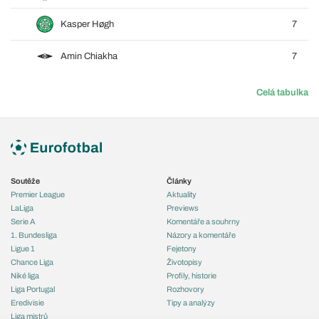
Kasper Høgh
7
Amin Chiakha
7
Celá tabulka
Soutěže
Články
Premier League
Aktuality
LaLiga
Previews
Serie A
Komentáře a souhrny
1. Bundesliga
Názory a komentáře
Ligue 1
Fejetony
Chance Liga
Životopisy
Niké liga
Profily, historie
Liga Portugal
Rozhovory
Eredivisie
Tipy a analýzy
Liga mistrů