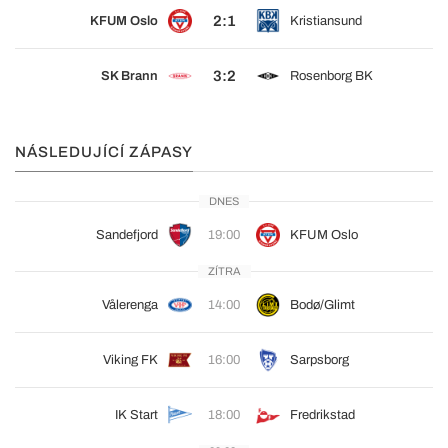
2:1
KFUM Oslo
Kristiansund
3:2
SK Brann
Rosenborg BK
NÁSLEDUJÍCÍ ZÁPASY
DNES
Sandefjord
19:00
KFUM Oslo
ZÍTRA
Vålerenga
14:00
Bodø/Glimt
Viking FK
16:00
Sarpsborg
IK Start
18:00
Fredrikstad