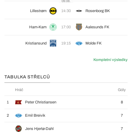
09.08.
Lillestrøm
14:30
Rosenborg BK
Ham-Kam
17:00
Aalesunds FK
Kristiansund
19:15
Molde FK
Kompletní výsledky
TABULKA STŘELCŮ
Hráč
Góly
1
Peter Christiansen
8
2
Emil Breivik
7
Jens Hjertø-Dahl
7