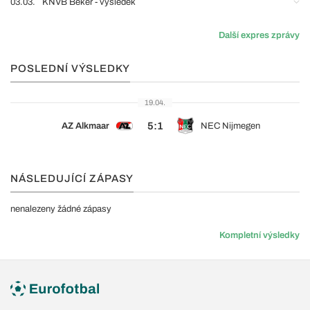
03.03.
KNVB Beker - výsledek
Další expres zprávy
POSLEDNÍ VÝSLEDKY
19.04.
5:1
AZ Alkmaar
NEC Nijmegen
NÁSLEDUJÍCÍ ZÁPASY
nenalezeny žádné zápasy
Kompletní výsledky