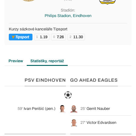
Stadión:
Philips Stadion, Eindhoven
Kurzy sázkové kanceláře Tipsport
1.19
7.26
11.30
1
0
2
Preview
Statistiky, reportáž
PSV EINDHOVEN
GO AHEAD EAGLES
59'
Ivan Perišić
(pen.)
25'
Gerrit Nauber
27'
Victor Edvardsen