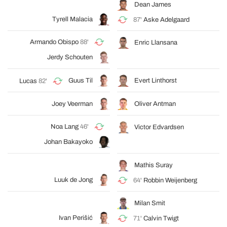
Dean James
Tyrell Malacia
87'
Aske Adelgaard
Armando Obispo
88'
Enric Llansana
Jerdy Schouten
Guus Til
Evert Linthorst
Lucas
82'
Joey Veerman
Oliver Antman
Noa Lang
46'
Victor Edvardsen
Johan Bakayoko
Mathis Suray
Luuk de Jong
64'
Robbin Weijenberg
Milan Smit
Ivan Perišić
71'
Calvin Twigt