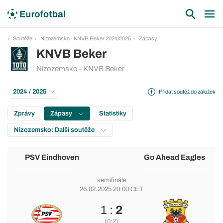
Soutěže
Nizozemsko - KNVB Beker 2024/2025
Zápasy
KNVB Beker
Nizozemsko - KNVB Beker
2024 / 2025
Přidat soutěž do záložek
Zprávy
Zápasy
Statistiky
Nizozemsko: Další soutěže
PSV Eindhoven
Go Ahead Eagles
semifinále
26.02.2025 20:00 CET
1 :
2
(0:2)