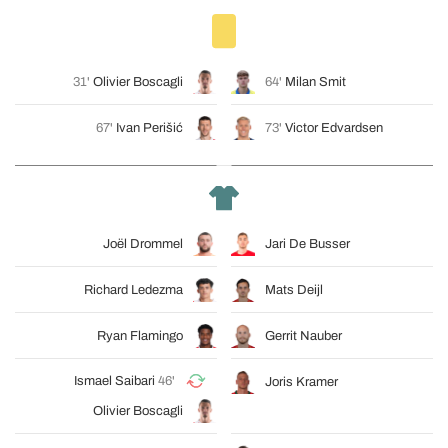
31'
Olivier Boscagli
64'
Milan Smit
67'
Ivan Perišić
73'
Victor Edvardsen
Joël Drommel
Jari De Busser
Richard Ledezma
Mats Deijl
Ryan Flamingo
Gerrit Nauber
Ismael Saibari
46'
Joris Kramer
Olivier Boscagli