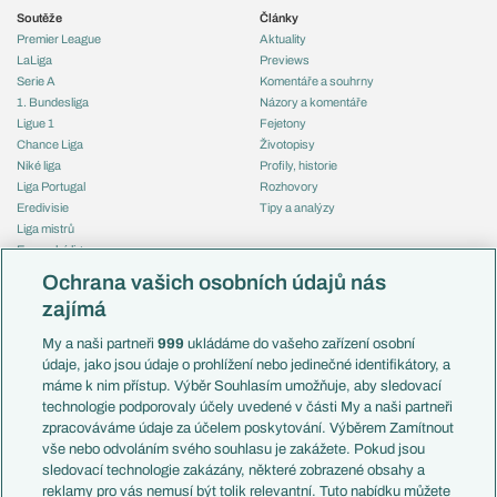
Soutěže
Články
Premier League
Aktuality
LaLiga
Previews
Serie A
Komentáře a souhrny
1. Bundesliga
Názory a komentáře
Ligue 1
Fejetony
Chance Liga
Životopisy
Niké liga
Profily, historie
Liga Portugal
Rozhovory
Eredivisie
Tipy a analýzy
Liga mistrů
Evropská liga
Reprezentace
Konferenční liga
Česko
Ochrana vašich osobních údajů nás
Mistrovství světa
Slovensko
zajímá
Liga národů
Anglie
Francie
My a naši partneři
999
ukládáme do vašeho zařízení osobní
Témata
Itálie
údaje, jako jsou údaje o prohlížení nebo jedinečné identifikátory, a
Představení týmů MS
Německo
máme k nim přístup. Výběr Souhlasím umožňuje, aby sledovací
EuroSkauting
Španělsko
technologie podporovaly účely uvedené v části My a naši partneři
PL v kostce
Argentina
zpracováváme údaje za účelem poskytování. Výběrem Zamítnout
Evropské koeficienty
Brazílie
vše nebo odvoláním svého souhlasu je zakážete. Pokud jsou
Přestupy
sledovací technologie zakázány, některé zobrazené obsahy a
Přestupové spekulace
reklamy pro vás nemusí být tolik relevantní. Tuto nabídku můžete
Přestupy